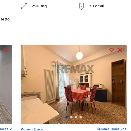
290 mq
3 Locali
letto
House 2
RE/MAX Home Life
Robert Bucur