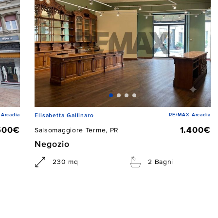
Arcadia
RE/MAX Arcadia
Elisabetta Gallinaro
500€
1.400€
Salsomaggiore Terme, PR
Negozio
230 mq
2 Bagni