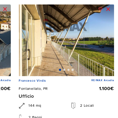
Arcadia
RE/MAX Arcadia
Francesco Virdis
200€
1.100€
Fontanellato, PR
Ufficio
144 mq
2 Locali
2 Bagni