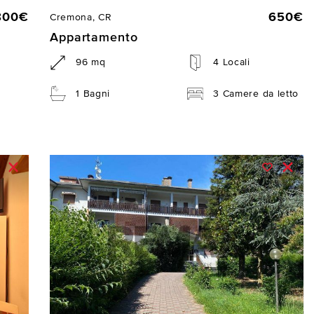
800€
650€
Cremona, CR
Appartamento
96 mq
4 Locali
1 Bagni
3 Camere da letto