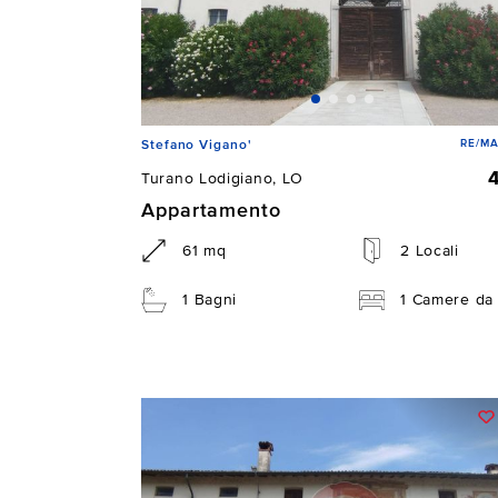
RE/MA
Stefano Vigano'
Turano Lodigiano, LO
Appartamento
61 mq
2 Locali
1 Bagni
1 Camere da 