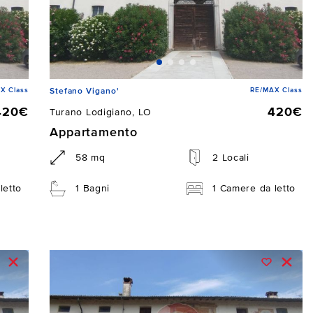
X Class
RE/MAX Class
Stefano Vigano'
420€
420€
Turano Lodigiano, LO
Appartamento
58 mq
2 Locali
letto
1 Bagni
1 Camere da letto