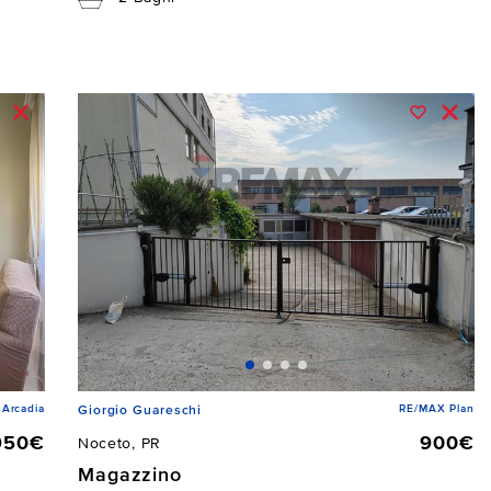
Arcadia
RE/MAX Plan
Giorgio Guareschi
950€
900€
Noceto, PR
Magazzino