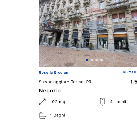
RE/MAX 
Rosella Ercolani
1.
Salsomaggiore Terme, PR
Negozio
102 mq
4 Locali
1 Bagni