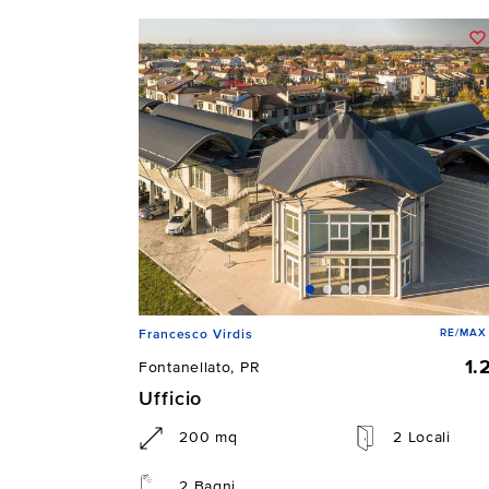
RE/MAX 
Francesco Virdis
1.
Fontanellato, PR
Ufficio
200 mq
2 Locali
2 Bagni