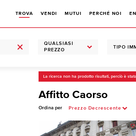
TROVA
VENDI
MUTUI
PERCHÉ NOI
EN
QUALSIASI
TIPO IM
PREZZO
La ricerca non ha prodotto risultati, perciò è stat
Affitto Caorso
Ordina per
Prezzo Decrescente