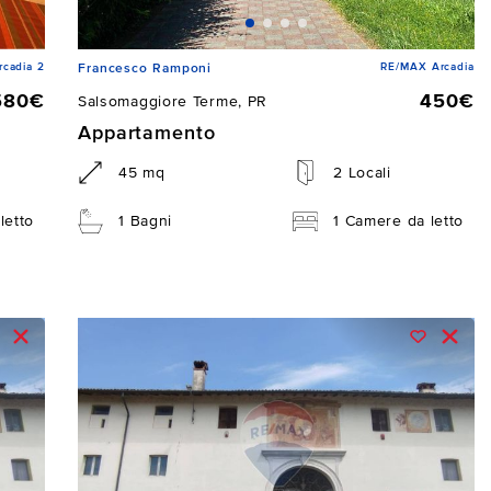
cadia 2
RE/MAX Arcadia
Francesco Ramponi
580€
450€
Salsomaggiore Terme, PR
Appartamento
45 mq
2 Locali
letto
1 Bagni
1 Camere da letto