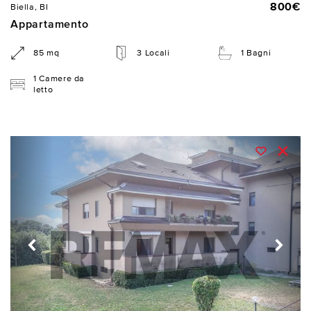
800€
Biella, BI
Appartamento
85 mq
3 Locali
1 Bagni
1 Camere da
letto