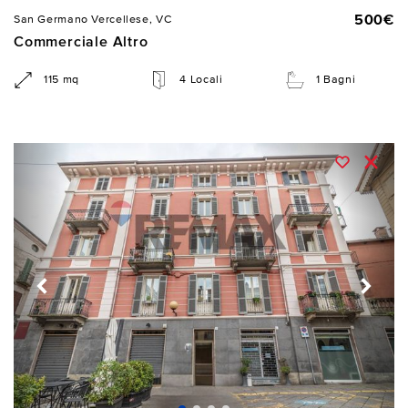
500€
San Germano Vercellese, VC
Commerciale Altro
115 mq
4 Locali
1 Bagni