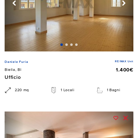
RE/MAX Unit
Daniele Furia
1.400€
Biella, BI
Ufficio
220 mq
1 Locali
1 Bagni