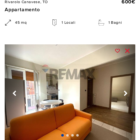
600€
Rivarolo Canavese, TO
Appartamento
45 mq
1 Locali
1 Bagni