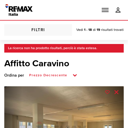
FILTRI
Vedi
1 - 18
di
19
risultati trovati
La ricerca non ha prodotto risultati, perciò è stata estesa.
Affitto Caravino
Ordina per