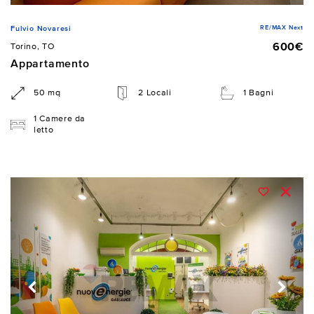
RE/MAX Next
Fulvio Novaresi
600€
Torino, TO
Appartamento
50 mq
2 Locali
1 Bagni
1 Camere da
letto