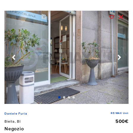
RE/MAX Unit
Daniele Furia
500€
Biella, BI
Negozio