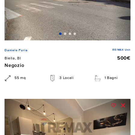
RE/MAX Unit
Daniele Furia
500€
Biella, BI
Negozio
55 mq
3 Locali
1 Bagni