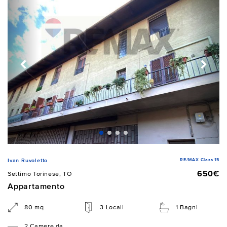
RE/MAX Class 15
Ivan Ruvoletto
650€
Settimo Torinese, TO
Appartamento
80 mq
3 Locali
1 Bagni
2 Camere da