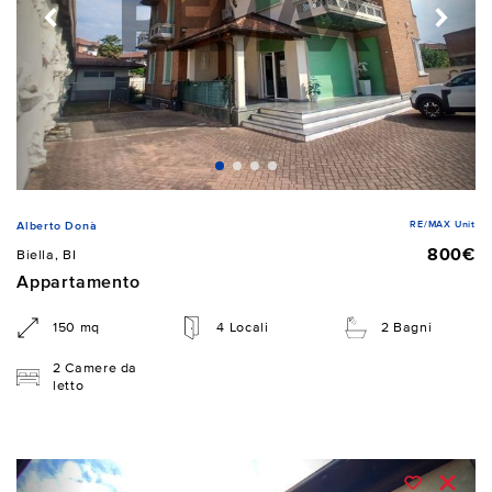
RE/MAX Unit
Alberto Donà
800€
Biella, BI
Appartamento
150 mq
4 Locali
2 Bagni
2 Camere da
letto