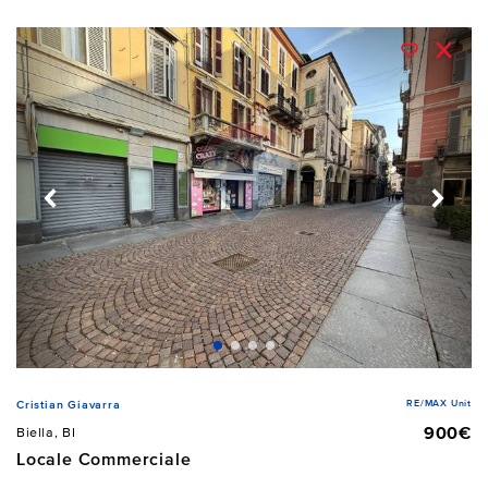
RE/MAX Unit
Cristian Giavarra
900€
Biella, BI
Locale Commerciale