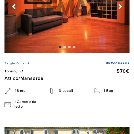
RE/MAX Ingegno
Sergio Bonacci
570€
Torino, TO
Attico/Mansarda
48 mq
3 Locali
1 Bagni
1 Camere da
letto