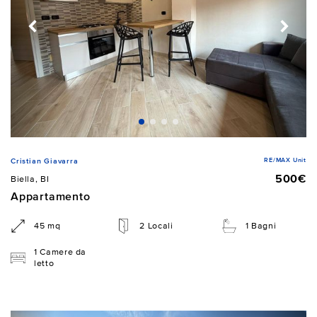
RE/MAX Unit
Cristian Giavarra
500€
Biella, BI
Appartamento
45 mq
2 Locali
1 Bagni
1 Camere da
letto