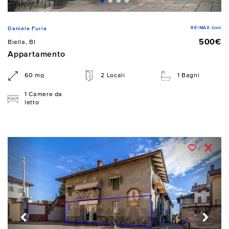
RE/MAX Unit
Daniele Furia
500€
Biella, BI
Appartamento
60 mq
2 Locali
1 Bagni
1 Camere da
letto