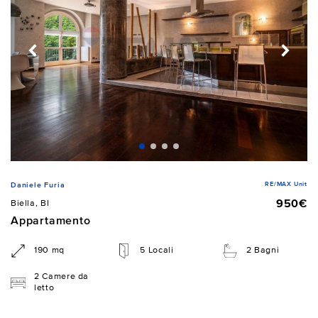
RE/MAX Unit
Daniele Furia
950€
Biella, BI
Appartamento
190 mq
5 Locali
2 Bagni
2 Camere da
letto