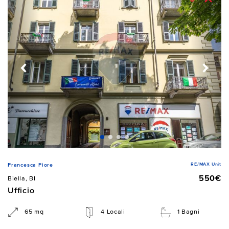
RE/MAX Unit
Francesca Fiore
550€
Biella, BI
Ufficio
65 mq
4 Locali
1 Bagni