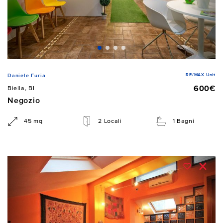
RE/MAX Unit
Daniele Furia
600€
Biella, BI
Negozio
45 mq
2 Locali
1 Bagni