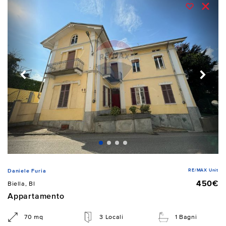
RE/MAX Unit
Daniele Furia
450€
Biella, BI
Appartamento
70 mq
3 Locali
1 Bagni