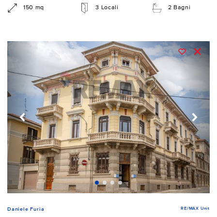
150 mq
3 Locali
2 Bagni
RE/MAX Unit
Daniele Furia