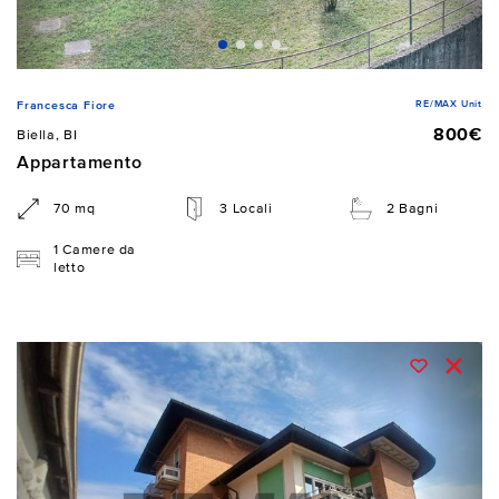
RE/MAX Unit
Francesca Fiore
800€
Biella, BI
Appartamento
70 mq
3 Locali
2 Bagni
1 Camere da
letto