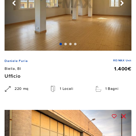
RE/MAX Unit
Daniele Furia
1.400€
Biella, BI
Ufficio
220 mq
1 Locali
1 Bagni