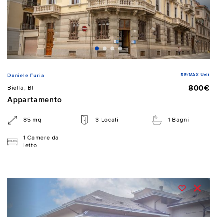
RE/MAX Unit
Daniele Furia
800€
Biella, BI
Appartamento
85 mq
3 Locali
1 Bagni
1 Camere da
letto