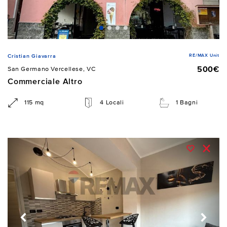
RE/MAX Unit
Cristian Giavarra
500€
San Germano Vercellese, VC
Commerciale Altro
115 mq
4 Locali
1 Bagni