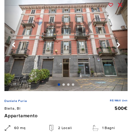
RE/MAX Unit
Daniele Furia
500€
Biella, BI
Appartamento
60 mq
2 Locali
1 Bagni