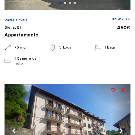
RE/MAX Unit
Daniele Furia
450€
Biella, BI
Appartamento
70 mq
3 Locali
1 Bagni
1 Camere da
letto