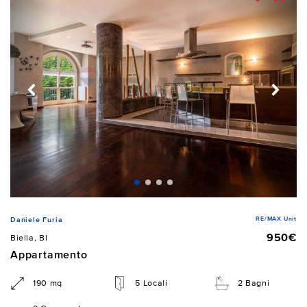
RE/MAX Unit
Daniele Furia
950€
Biella, BI
Appartamento
190 mq
5 Locali
2 Bagni