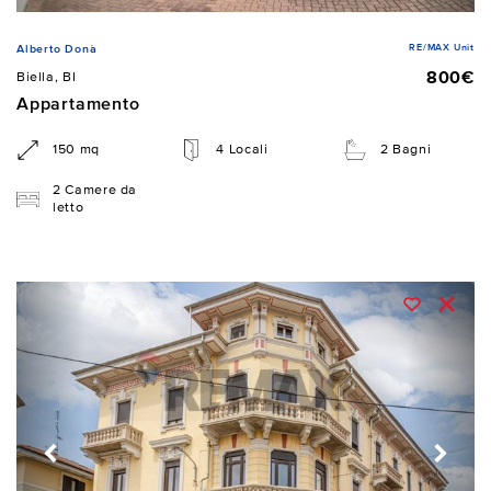
RE/MAX Unit
Alberto Donà
800€
Biella, BI
Appartamento
150 mq
4 Locali
2 Bagni
2 Camere da
letto