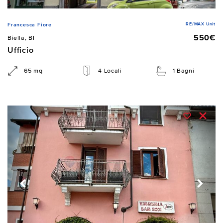
RE/MAX Unit
Francesca Fiore
550€
Biella, BI
Ufficio
65 mq
4 Locali
1 Bagni