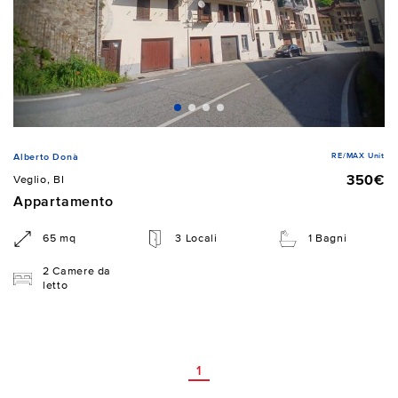
RE/MAX Unit
Alberto Donà
350€
Veglio, BI
Appartamento
65 mq
3 Locali
1 Bagni
2 Camere da
letto
1