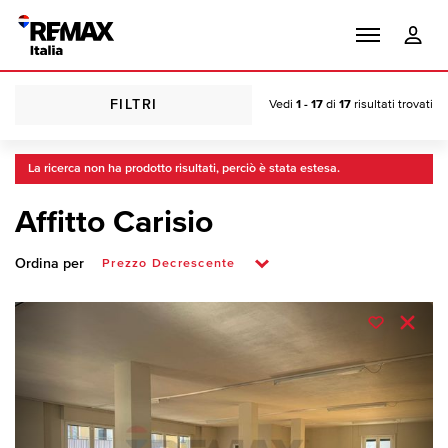
FILTRI
Vedi
1 - 17
di
17
risultati trovati
La ricerca non ha prodotto risultati, perciò è stata estesa.
Affitto Carisio
Ordina per