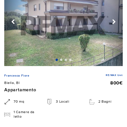
RE/MAX Unit
Francesca Fiore
800€
Biella, BI
Appartamento
70 mq
3 Locali
2 Bagni
1 Camere da
letto