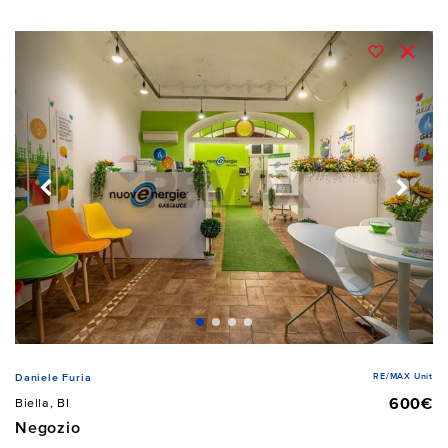
RE/MAX Unit
Daniele Furia
600€
Biella, BI
Negozio