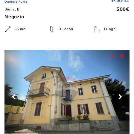
RE/MAX Unit
Daniele Furia
500€
Biella, BI
Negozio
55 mq
3 Locali
1 Bagni