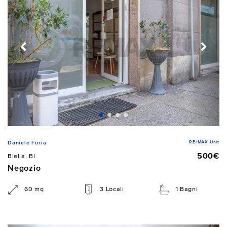
RE/MAX Unit
Daniele Furia
500€
Biella, BI
Negozio
60 mq
3 Locali
1 Bagni