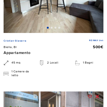
RE/MAX Unit
Cristian Giavarra
500€
Biella, BI
Appartamento
45 mq
2 Locali
1 Bagni
1 Camere da
letto