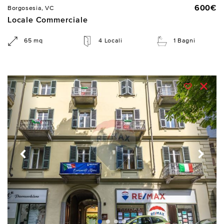
600€
Borgosesia, VC
Locale Commerciale
65 mq
4 Locali
1 Bagni