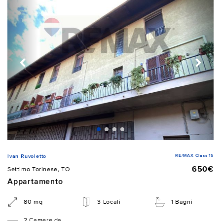
RE/MAX Class 15
Ivan Ruvoletto
650€
Settimo Torinese, TO
Appartamento
80 mq
3 Locali
1 Bagni
2 Camere da