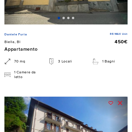
RE/MAX Unit
Daniele Furia
450€
Biella, BI
Appartamento
70 mq
3 Locali
1 Bagni
1 Camere da
letto