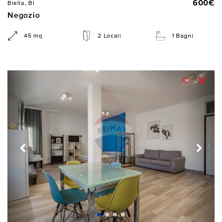
600€
Biella, BI
Negozio
45 mq
2 Locali
1 Bagni