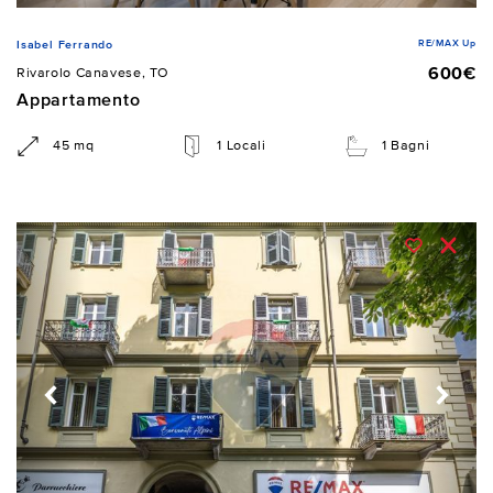
RE/MAX Up
Isabel Ferrando
600€
Rivarolo Canavese, TO
Appartamento
45 mq
1 Locali
1 Bagni