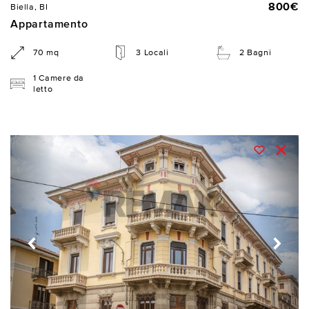
800€
Biella, BI
Appartamento
70 mq
3 Locali
2 Bagni
1 Camere da
letto