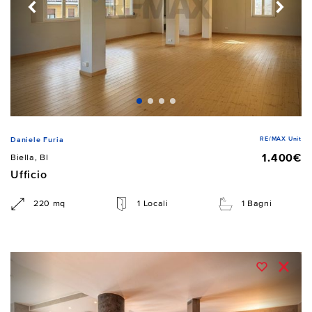
RE/MAX Unit
Daniele Furia
1.400€
Biella, BI
Ufficio
220 mq
1 Locali
1 Bagni