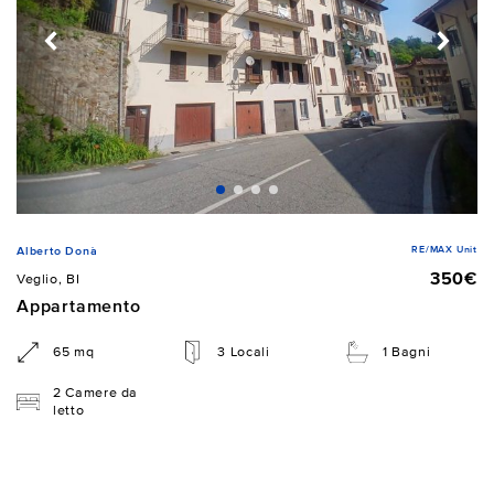
RE/MAX Unit
Alberto Donà
350€
Veglio, BI
Appartamento
65 mq
3 Locali
1 Bagni
2 Camere da
letto