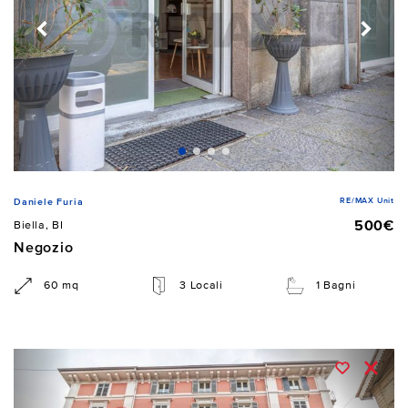
RE/MAX Unit
Daniele Furia
500€
Biella, BI
Negozio
60 mq
3 Locali
1 Bagni