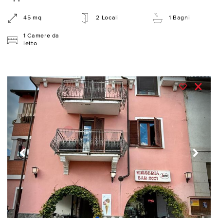
45 mq
2 Locali
1 Bagni
1 Camere da
letto