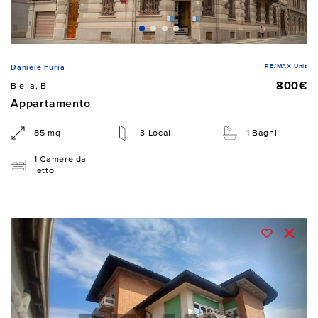
RE/MAX Unit
Daniele Furia
800€
Biella, BI
Appartamento
85 mq
3 Locali
1 Bagni
1 Camere da
letto