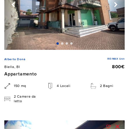
RE/MAX Unit
Alberto Donà
800€
Biella, BI
Appartamento
150 mq
4 Locali
2 Bagni
2 Camere da
letto