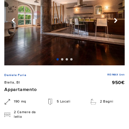
RE/MAX Unit
Daniele Furia
950€
Biella, BI
Appartamento
190 mq
5 Locali
2 Bagni
2 Camere da
letto