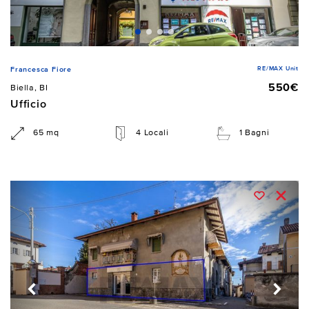
RE/MAX Unit
Francesca Fiore
550€
Biella, BI
Ufficio
65 mq
4 Locali
1 Bagni