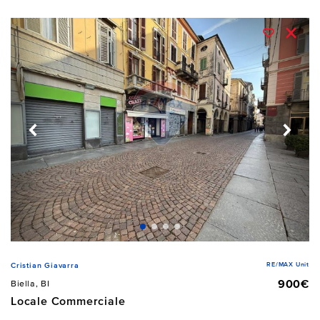
RE/MAX Unit
Cristian Giavarra
900€
Biella, BI
Locale Commerciale