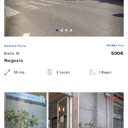
RE/MAX Unit
Daniele Furia
500€
Biella, BI
Negozio
55 mq
3 Locali
1 Bagni