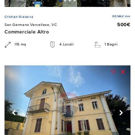
RE/MAX Unit
Cristian Giavarra
500€
San Germano Vercellese, VC
Commerciale Altro
115 mq
4 Locali
1 Bagni