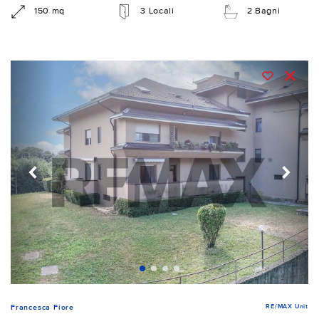
150 mq
3 Locali
2 Bagni
RE/MAX Unit
Francesca Fiore