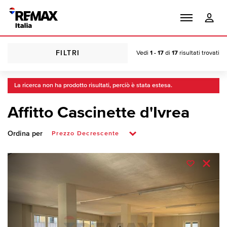
FILTRI
Vedi
1 - 17
di
17
risultati trovati
La ricerca non ha prodotto risultati, perciò è stata estesa.
Affitto Cascinette d'Ivrea
Ordina per