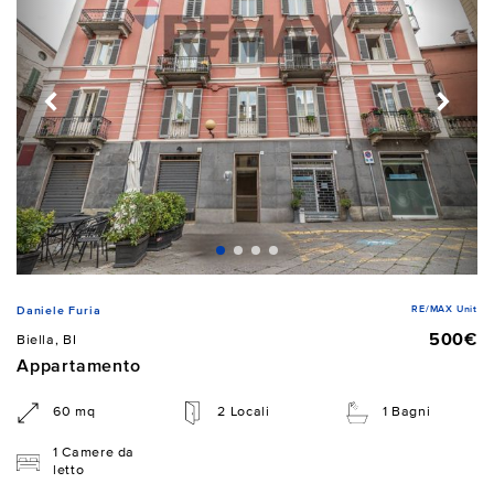
RE/MAX Unit
Daniele Furia
500€
Biella, BI
Appartamento
60 mq
2 Locali
1 Bagni
1 Camere da
letto