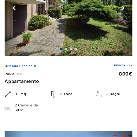
RE/MAX Vita
Orlando Cassinelli
800€
Pavia, PV
Appartamento
92 mq
3 Locali
2 Bagni
2 Camere da
letto