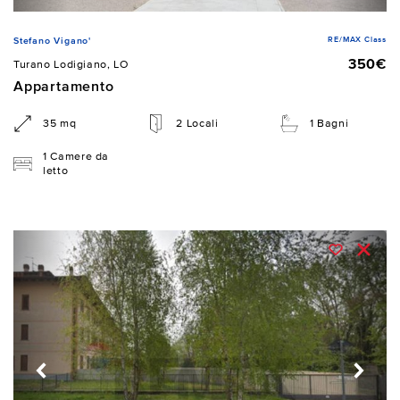
RE/MAX Class
Stefano Vigano'
350€
Turano Lodigiano, LO
Appartamento
35 mq
2 Locali
1 Bagni
1 Camere da
letto