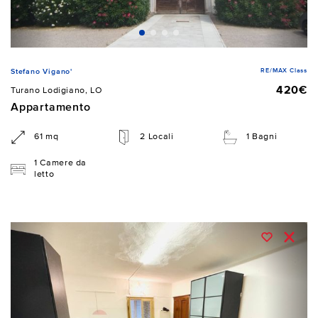
RE/MAX Class
Stefano Vigano'
420€
Turano Lodigiano, LO
Appartamento
61 mq
2 Locali
1 Bagni
1 Camere da
letto