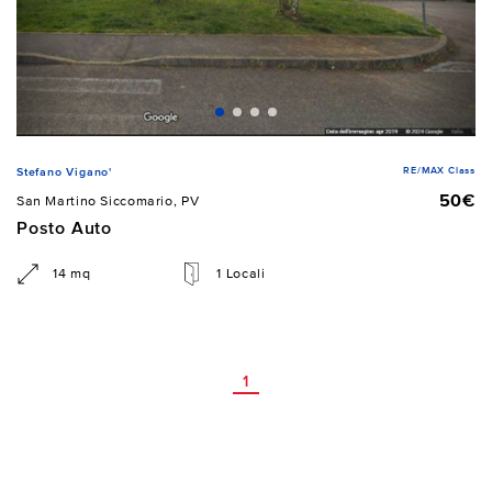
RE/MAX Class
Stefano Vigano'
50€
San Martino Siccomario, PV
Posto Auto
14 mq
1 Locali
1