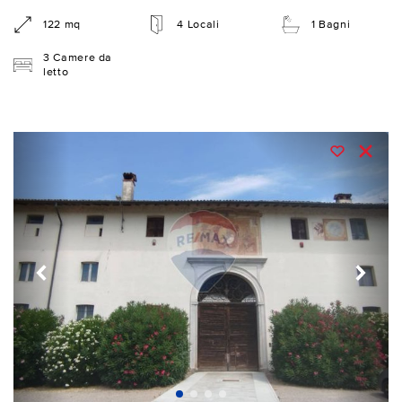
122 mq
4 Locali
1 Bagni
3 Camere da
letto