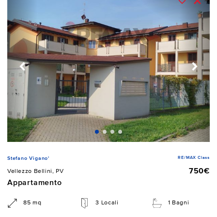
RE/MAX Class
Stefano Vigano'
750€
Vellezzo Bellini, PV
Appartamento
85 mq
3 Locali
1 Bagni