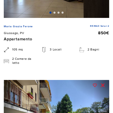
RE/MAX Valori 2
Maria Grazia Ferone
850€
Giussago, PV
Appartamento
105 mq
3 Locali
2 Bagni
2 Camere da
letto