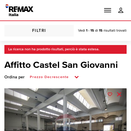
FILTRI
Vedi
1 - 15
di
15
risultati trovati
La ricerca non ha prodotto risultati, perciò è stata estesa.
Affitto Castel San Giovanni
Ordina per