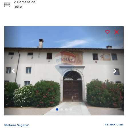
2 Camere da
letto
RE/MAX Class
Stefano Vigano'