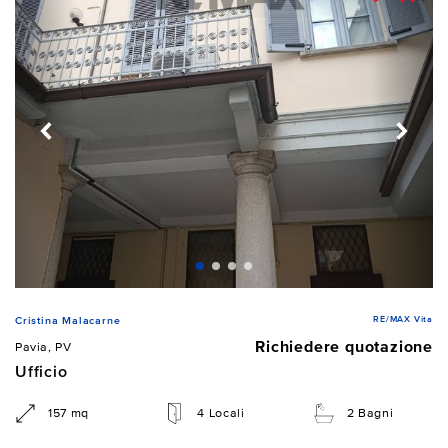
RE/MAX Vita
Cristina Malacarne
Richiedere quotazione
Pavia, PV
Ufficio
157 mq
4 Locali
2 Bagni