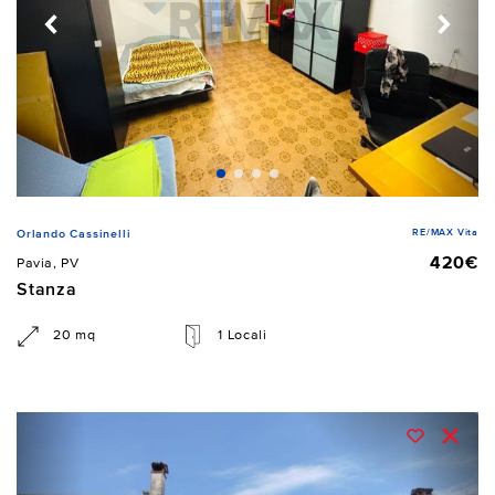
RE/MAX Vita
Orlando Cassinelli
420€
Pavia, PV
Stanza
20 mq
1 Locali