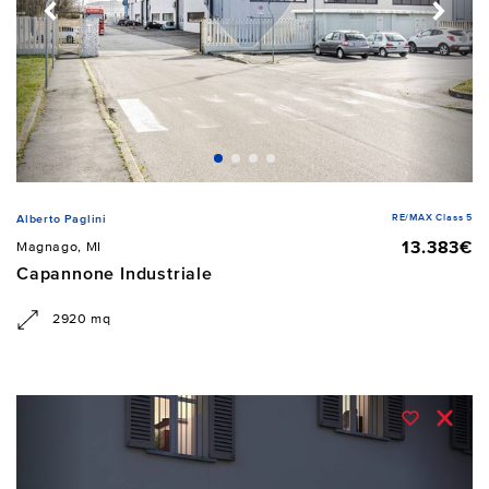
RE/MAX Class 5
Alberto Paglini
13.383€
Magnago, MI
Capannone Industriale
2920 mq