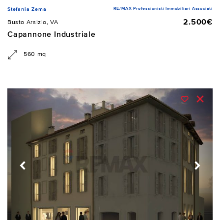
RE/MAX Professionisti Immobiliari Associati
Stefania Zema
2.500€
Busto Arsizio, VA
Capannone Industriale
560 mq