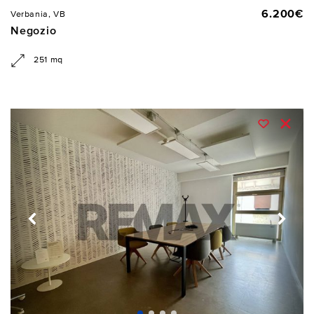
6.200€
Verbania, VB
Negozio
251 mq