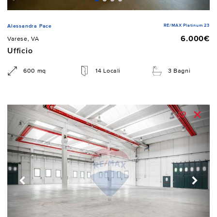
RE/MAX Platinum 23
Alessandra Pace
6.000€
Varese, VA
Ufficio
600 mq
14 Locali
3 Bagni