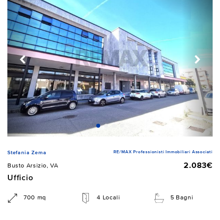
RE/MAX Professionisti Immobiliari Associati
Stefania Zema
2.083€
Busto Arsizio, VA
Ufficio
700 mq
4 Locali
5 Bagni