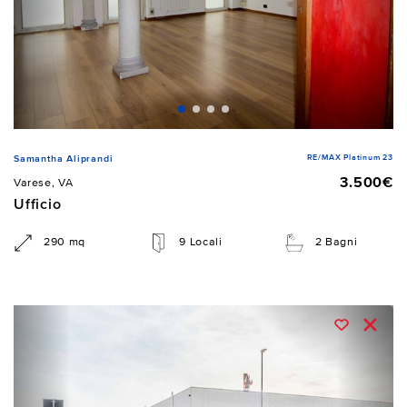
RE/MAX Platinum 23
Samantha Aliprandi
3.500€
Varese, VA
Ufficio
290 mq
9 Locali
2 Bagni