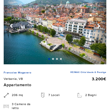
RE/MAX Città Ideale & Prestige
Francoise Mogavero
3.200€
Verbania, VB
Appartamento
206 mq
7 Locali
2 Bagni
3 Camere da
letto