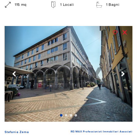
115 mq
1 Locali
1 Bagni
RE/MAX Professionisti Immobiliari Associati
Stefania Zema