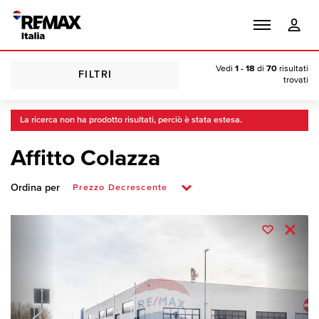
Vedi
1 - 18
di
70
risultati
FILTRI
trovati
La ricerca non ha prodotto risultati, perciò è stata estesa.
Affitto Colazza
Ordina per