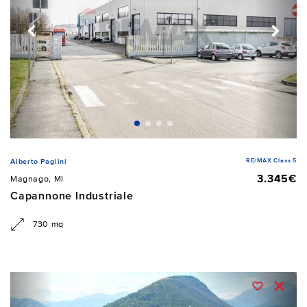
RE/MAX Class 5
Alberto Paglini
3.345€
Magnago, MI
Capannone Industriale
730 mq