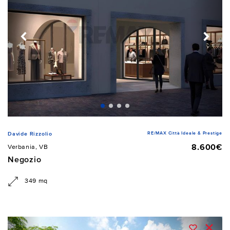
RE/MAX Città Ideale & Prestige
Davide Rizzolio
8.600€
Verbania, VB
Negozio
349 mq