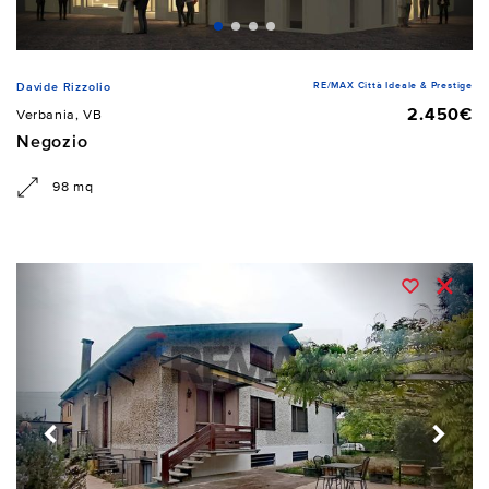
RE/MAX Città Ideale & Prestige
Davide Rizzolio
2.450€
Verbania, VB
Negozio
98 mq