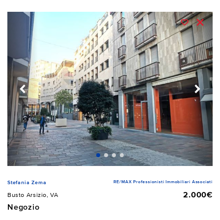
RE/MAX Professionisti Immobiliari Associati
Stefania Zema
2.000€
Busto Arsizio, VA
Negozio