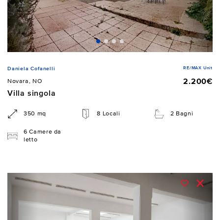
RE/MAX Unit
Daniela Cofanelli
2.200€
Novara, NO
Villa singola
350 mq
8 Locali
2 Bagni
6 Camere da
letto