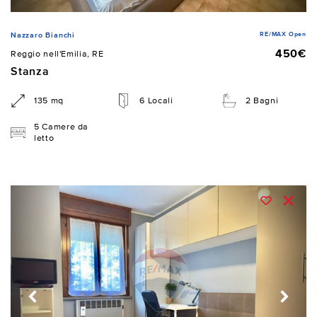
RE/MAX Open
Nazzaro Bianchi
450€
Reggio nell'Emilia, RE
Stanza
135 mq
6 Locali
2 Bagni
5 Camere da
letto