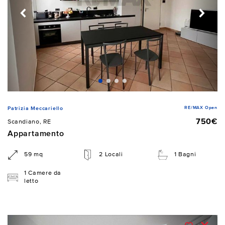
RE/MAX Open
Patrizia Meccariello
750€
Scandiano, RE
Appartamento
59 mq
2 Locali
1 Bagni
1 Camere da
letto