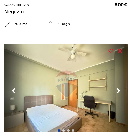
600€
Gazzuolo, MN
Negozio
700 mq
1 Bagni