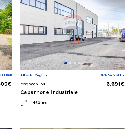
ssociati
RE/MAX Class 5
Alberto Paglini
600€
6.691€
Magnago, MI
Capannone Industriale
1460 mq