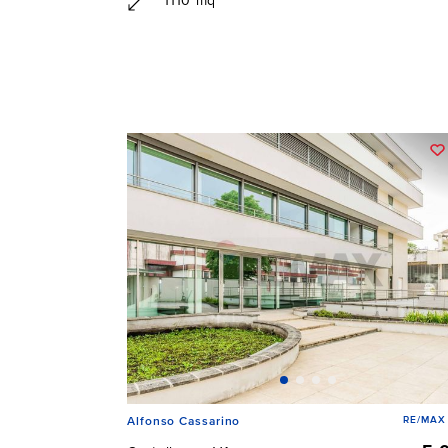
1110 mq
RE/MAX 
Alfonso Cassarino