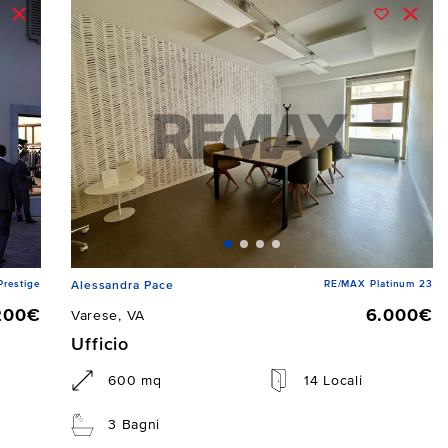
Prestige
RE/MAX Platinum 23
Alessandra Pace
200€
6.000€
Varese, VA
Ufficio
600 mq
14 Locali
3 Bagni