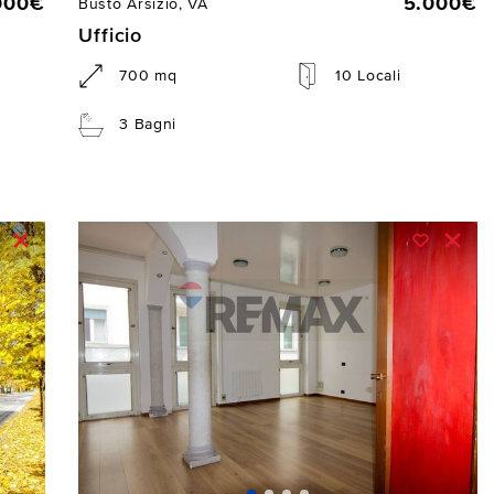
000€
5.000€
Busto Arsizio, VA
Ufficio
700 mq
10 Locali
3 Bagni