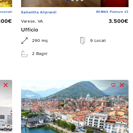
ssociati
RE/MAX Platinum 23
Samantha Aliprandi
800€
3.500€
Varese, VA
Ufficio
290 mq
9 Locali
2 Bagni