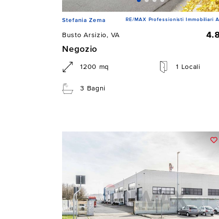
RE/MAX Professionisti Immobiliari A
Stefania Zema
4.
Busto Arsizio, VA
Negozio
1200 mq
1 Locali
3 Bagni