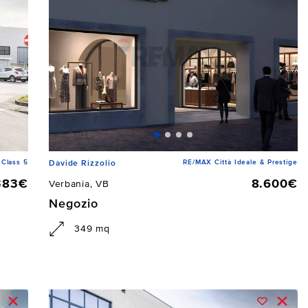
Class 5
RE/MAX Città Ideale & Prestige
Davide Rizzolio
383€
8.600€
Verbania, VB
Negozio
349 mq