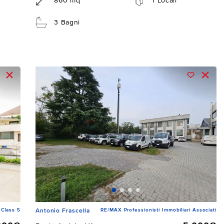
860 mq
1 Locali
3 Bagni
Class 5
RE/MAX Professionisti Immobiliari Associati
Antonio Frascella