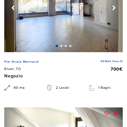
RE/MAX Class 15
Pier Nicola Matricardi
700€
Rivoli, TO
Negozio
60 mq
2 Locali
1 Bagni