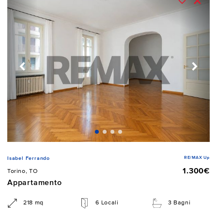
RE/MAX Up
Isabel Ferrando
1.300€
Torino, TO
Appartamento
218 mq
6 Locali
3 Bagni