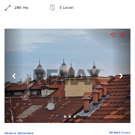
280 mq
3 Locali
RE/MAX Vivere
Venere Genovese