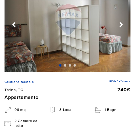
RE/MAX Vivere
Cristiana Bossola
740€
Torino, TO
Appartamento
96 mq
3 Locali
1 Bagni
2 Camere da
letto