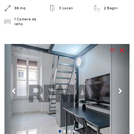
96 mq
3 Locali
2 Bagni
1 Camere da
letto