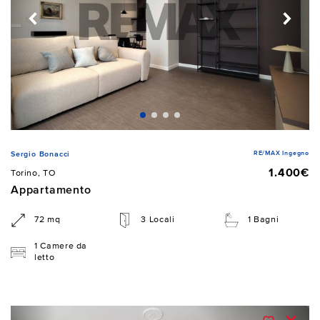
RE/MAX Ingegno
Sergio Bonacci
1.400€
Torino, TO
Appartamento
72 mq
3 Locali
1 Bagni
1 Camere da
letto