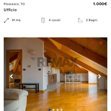
1.000€
Piossasco, TO
Ufficio
91 mq
4 Locali
2 Bagni