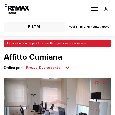
FILTRI
Vedi
1 - 18
di
41
risultati trovati
La ricerca non ha prodotto risultati, perciò è stata estesa.
Affitto Cumiana
Ordina per