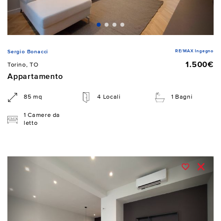
RE/MAX Ingegno
Sergio Bonacci
1.500€
Torino, TO
Appartamento
85 mq
4 Locali
1 Bagni
1 Camere da
letto