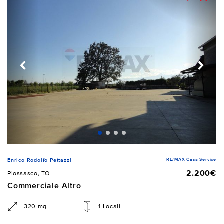
RE/MAX Casa Service
Enrico Rodolfo Pettazzi
2.200€
Piossasco, TO
Commerciale Altro
320 mq
1 Locali