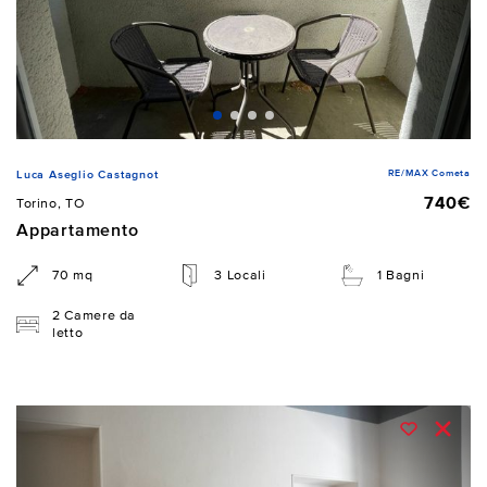
RE/MAX Cometa
Luca Aseglio Castagnot
740€
Torino, TO
Appartamento
70 mq
3 Locali
1 Bagni
2 Camere da
letto