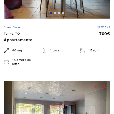
RE/MAX Up
Elena Bersano
700€
Torino, TO
Appartamento
40 mq
1 Locali
1 Bagni
1 Camere da
letto