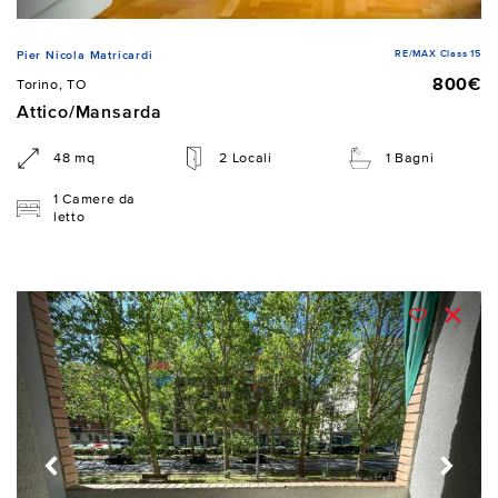
RE/MAX Class 15
Pier Nicola Matricardi
800€
Torino, TO
Attico/Mansarda
48 mq
2 Locali
1 Bagni
1 Camere da
letto