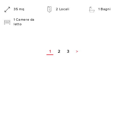
35 mq
2 Locali
1 Bagni
1 Camere da
letto
1
2
3
>