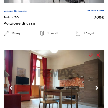
RE/MAX Vivere
Venere Genovese
700€
Torino, TO
Porzione di casa
18 mq
1 Locali
1 Bagni