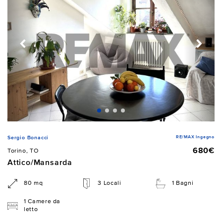
RE/MAX Ingegno
Sergio Bonacci
680€
Torino, TO
Attico/Mansarda
80 mq
3 Locali
1 Bagni
1 Camere da
letto