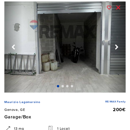
RE/MAX Family
Maurizio Lagomarsino
200€
Genova, GE
Garage/Box
13 mq
1 Locali