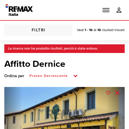
FILTRI
Vedi
1 - 16
di
16
risultati trovati
La ricerca non ha prodotto risultati, perciò è stata estesa.
Affitto Dernice
Ordina per