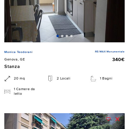
RE/MAX Monumentale
Monica Teodorani
340€
Genova, GE
Stanza
20 mq
2 Locali
1 Bagni
1 Camere da
letto