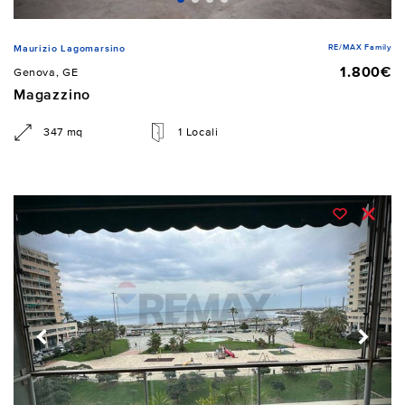
RE/MAX Family
Maurizio Lagomarsino
1.800€
Genova, GE
Magazzino
347 mq
1 Locali