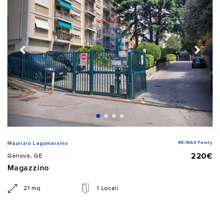
RE/MAX Family
Maurizio Lagomarsino
220€
Genova, GE
Magazzino
21 mq
1 Locali