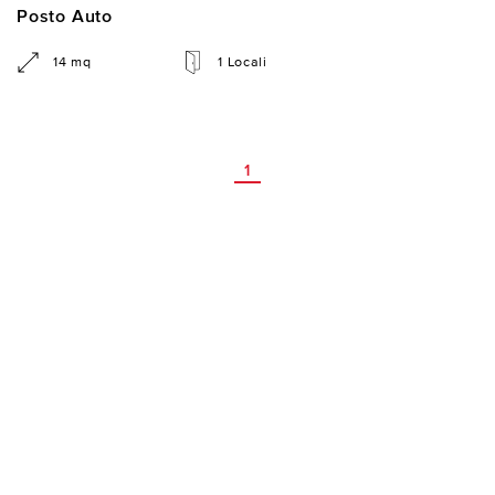
Posto Auto
14 mq
1 Locali
1