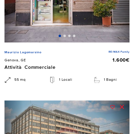
RE/MAX Family
Maurizio Lagomarsino
1.600€
Genova, GE
Attività Commerciale
55 mq
1 Locali
1 Bagni