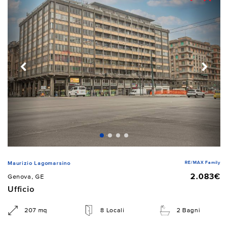
RE/MAX Family
Maurizio Lagomarsino
2.083€
Genova, GE
Ufficio
207 mq
8 Locali
2 Bagni