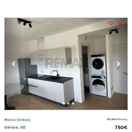
RE/MAX Family
Marzia Chimera
750€
Genova, GE