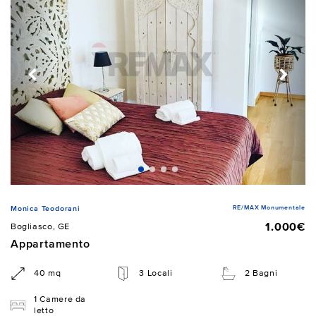
RE/MAX Monumentale
Monica Teodorani
1.000€
Bogliasco, GE
Appartamento
40 mq
3 Locali
2 Bagni
1 Camere da
letto