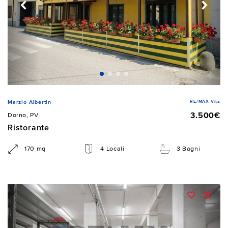
RE/MAX Vita
Marzio Albertin
3.500€
Dorno, PV
Ristorante
170 mq
4 Locali
3 Bagni