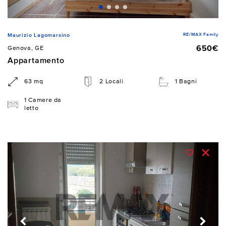
RE/MAX Family
Maurizio Lagomarsino
650€
Genova, GE
Appartamento
63 mq
2 Locali
1 Bagni
1 Camere da
letto