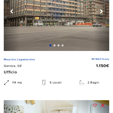
RE/MAX Family
Maurizio Lagomarsino
1.150€
Genova, GE
Ufficio
114 mq
5 Locali
2 Bagni