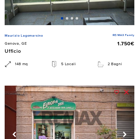
RE/MAX Family
Maurizio Lagomarsino
1.750€
Genova, GE
Ufficio
148 mq
5 Locali
2 Bagni