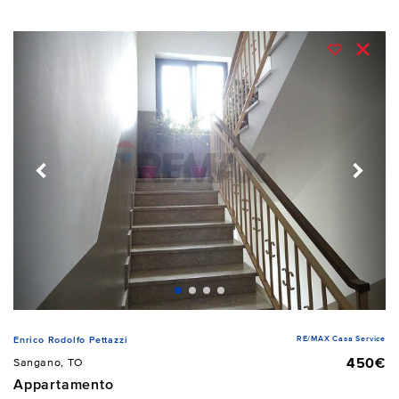
RE/MAX Casa Service
Enrico Rodolfo Pettazzi
450€
Sangano, TO
Appartamento