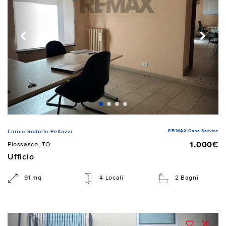
RE/MAX Casa Service
Enrico Rodolfo Pettazzi
1.000€
Piossasco, TO
Ufficio
91 mq
4 Locali
2 Bagni