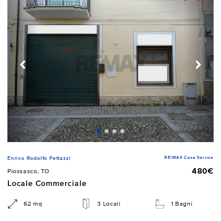
RE/MAX Casa Service
Enrico Rodolfo Pettazzi
480€
Piossasco, TO
Locale Commerciale
62 mq
3 Locali
1 Bagni