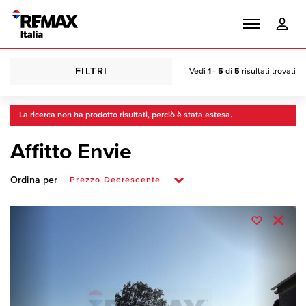
FILTRI
Vedi
1 - 5
di
5
risultati trovati
La ricerca non ha prodotto risultati, perciò è stata estesa.
Affitto Envie
Ordina per