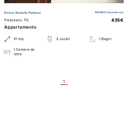
RE/MAX Casa Service
Enrico Rodolfo Pettazzi
435€
Piossasco, TO
Appartamento
51 mq
2 Locali
1 Bagni
1 Camere da
letto
1