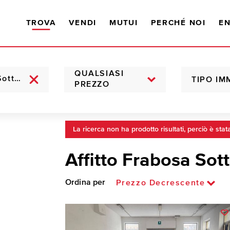
TROVA
VENDI
MUTUI
PERCHÉ NOI
EN
QUALSIASI
TIPO IM
PREZZO
La ricerca non ha prodotto risultati, perciò è stat
Affitto Frabosa Sot
Ordina per
Prezzo Decrescente