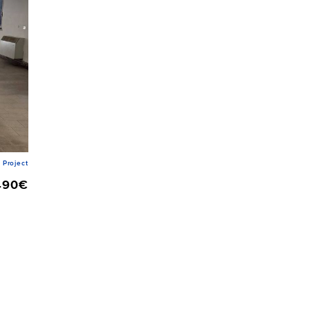
Project
490€