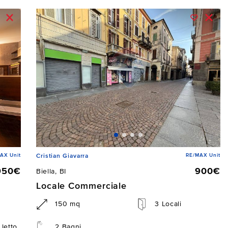
AX Unit
RE/MAX Unit
Cristian Giavarra
950€
900€
Biella, BI
Locale Commerciale
150 mq
3 Locali
letto
2 Bagni