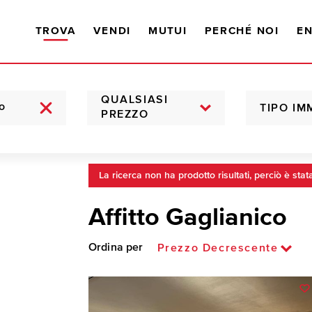
TROVA
VENDI
MUTUI
PERCHÉ NOI
EN
QUALSIASI
TIPO IM
PREZZO
La ricerca non ha prodotto risultati, perciò è stat
Affitto Gaglianico
Ordina per
Prezzo Decrescente