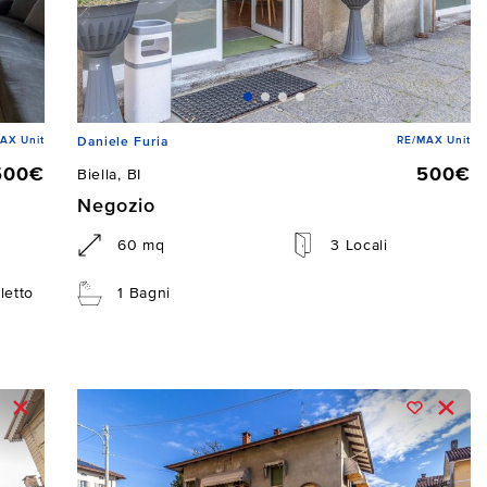
AX Unit
RE/MAX Unit
Daniele Furia
500€
500€
Biella, BI
Negozio
60 mq
3 Locali
letto
1 Bagni