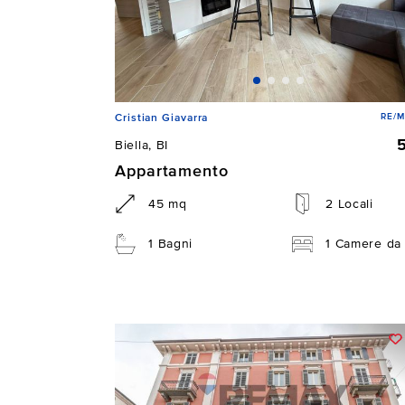
RE/M
Cristian Giavarra
Biella, BI
Appartamento
45 mq
2 Locali
1 Bagni
1 Camere da 