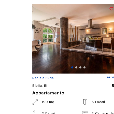
RE/M
Daniele Furia
Biella, BI
Appartamento
190 mq
5 Locali
2 Bagni
2 Camere da 