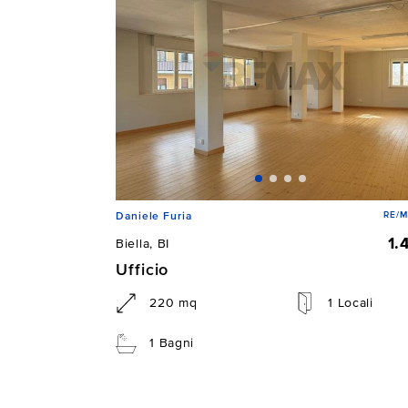
RE/M
Daniele Furia
1.
Biella, BI
Ufficio
220 mq
1 Locali
1 Bagni