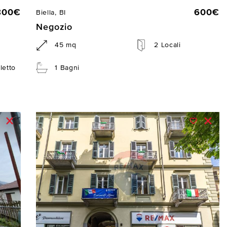
800€
600€
Biella, BI
Negozio
45 mq
2 Locali
letto
1 Bagni