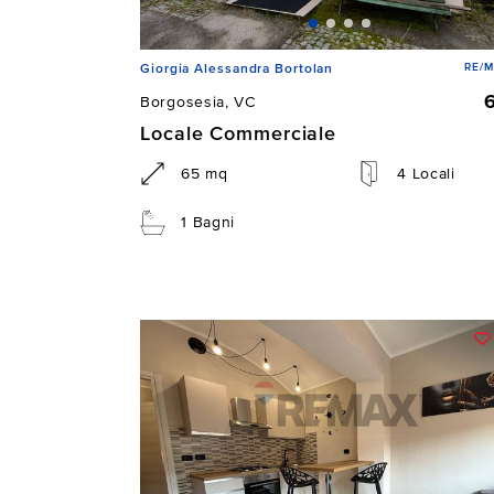
RE/M
Giorgia Alessandra Bortolan
Borgosesia, VC
Locale Commerciale
65 mq
4 Locali
1 Bagni