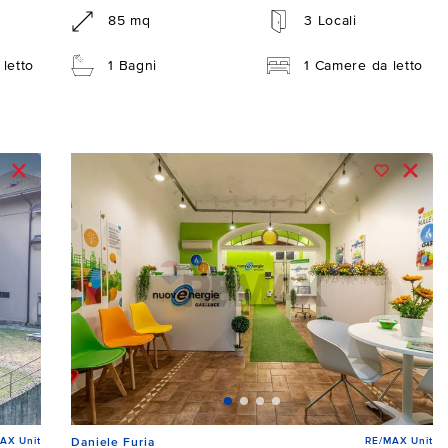
85 mq
3 Locali
letto
1 Bagni
1 Camere da letto
AX Unit
RE/MAX Unit
Daniele Furia