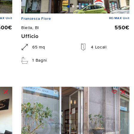
AX Unit
RE/MAX Unit
Francesca Fiore
600€
550€
Biella, BI
Ufficio
65 mq
4 Locali
1 Bagni