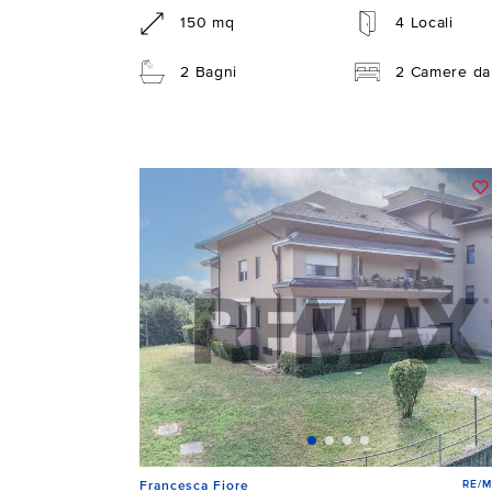
150 mq
4 Locali
2 Bagni
2 Camere da 
RE/M
Francesca Fiore