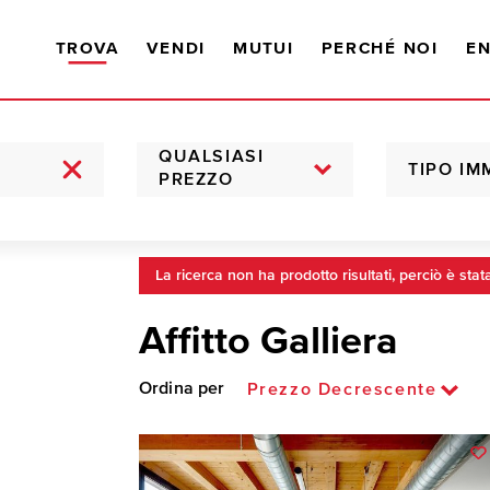
TROVA
VENDI
MUTUI
PERCHÉ NOI
EN
QUALSIASI
TIPO IM
PREZZO
La ricerca non ha prodotto risultati, perciò è stat
Affitto Galliera
Ordina per
Prezzo Decrescente