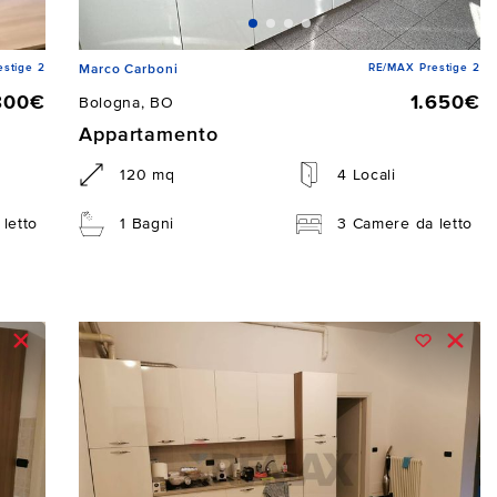
stige 2
RE/MAX Prestige 2
Marco Carboni
800€
1.650€
Bologna, BO
Appartamento
120 mq
4 Locali
letto
1 Bagni
3 Camere da letto