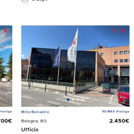
restige
RE/MAX Prestige
Mino Belcastro
700€
2.450€
Bologna, BO
Ufficio