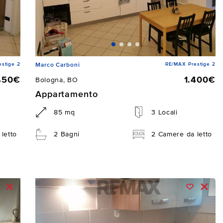
stige 2
RE/MAX Prestige 2
Marco Carboni
450€
1.400€
Bologna, BO
Appartamento
85 mq
3 Locali
letto
2 Bagni
2 Camere da letto