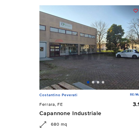
RE/M
Costantino Peverati
3
Ferrara, FE
Capannone Industriale
680 mq