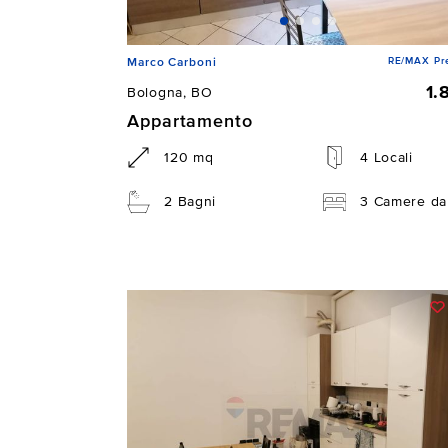
RE/MAX Pre
Marco Carboni
1.
Bologna, BO
Appartamento
120 mq
4 Locali
2 Bagni
3 Camere da 