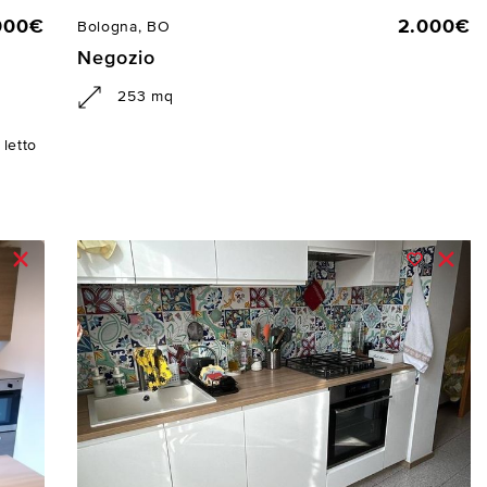
000€
2.000€
Bologna, BO
Negozio
253 mq
letto