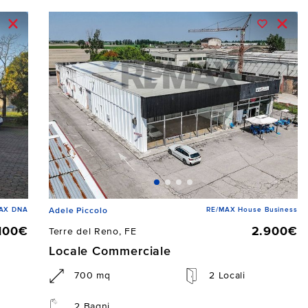
AX DNA
RE/MAX House Business
Adele Piccolo
.100€
2.900€
Terre del Reno, FE
Locale Commerciale
700 mq
2 Locali
2 Bagni