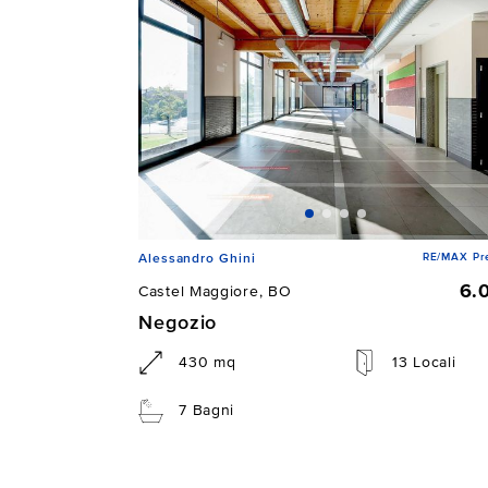
RE/MAX Pre
Alessandro Ghini
6.
Castel Maggiore, BO
Negozio
430 mq
13 Locali
7 Bagni