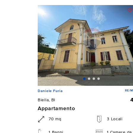
RE/M
Daniele Furia
Biella, BI
Appartamento
70 mq
3 Locali
1 Bagni
1 Camere da 