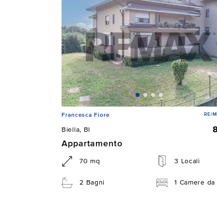
RE/M
Francesca Fiore
Biella, BI
Appartamento
70 mq
3 Locali
2 Bagni
1 Camere da 