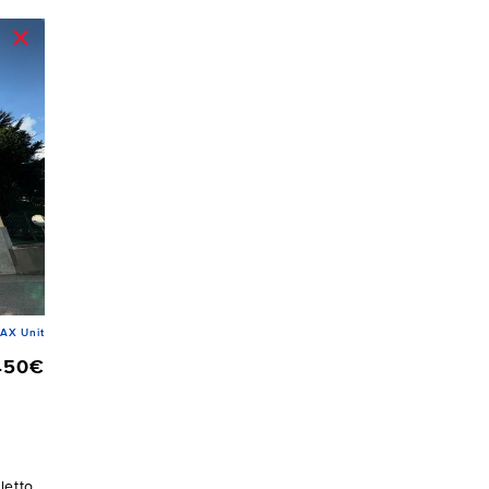
AX Unit
450€
letto