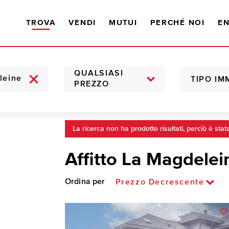
TROVA
VENDI
MUTUI
PERCHÉ NOI
EN
QUALSIASI
TIPO IM
PREZZO
La ricerca non ha prodotto risultati, perciò è stat
Affitto La Magdelei
Ordina per
Prezzo Decrescente