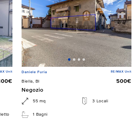
AX Unit
RE/MAX Unit
Daniele Furia
800€
500€
Biella, BI
Negozio
55 mq
3 Locali
letto
1 Bagni