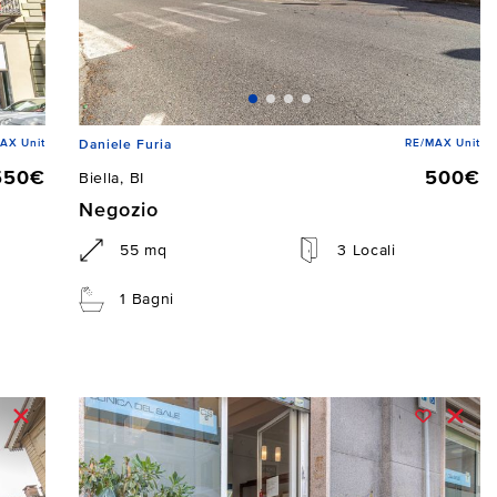
AX Unit
RE/MAX Unit
Daniele Furia
550€
500€
Biella, BI
Negozio
55 mq
3 Locali
1 Bagni