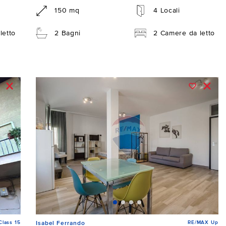
150 mq
4 Locali
letto
2 Bagni
2 Camere da letto
lass 15
RE/MAX Up
Isabel Ferrando