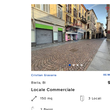
RE/M
Cristian Giavarra
Biella, BI
Locale Commerciale
150 mq
3 Locali
2 Bagni