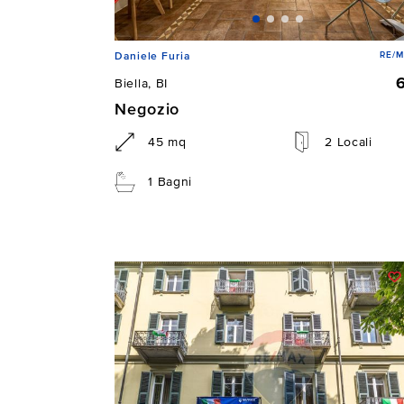
RE/M
Daniele Furia
Biella, BI
Negozio
45 mq
2 Locali
1 Bagni