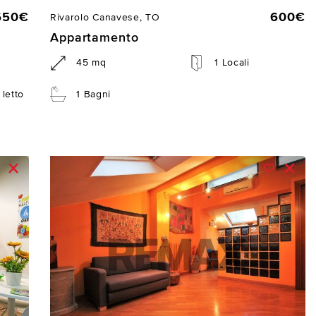
650€
600€
Rivarolo Canavese, TO
Appartamento
45 mq
1 Locali
letto
1 Bagni