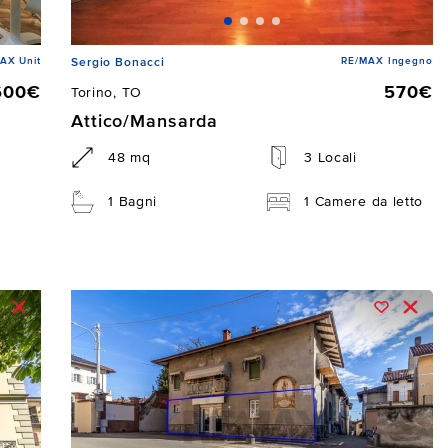
AX Unit
RE/MAX Ingegno
Sergio Bonacci
600€
570€
Torino, TO
Attico/Mansarda
48 mq
3 Locali
1 Bagni
1 Camere da letto