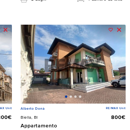
AX Unit
RE/MAX Unit
Alberto Donà
800€
800€
Biella, BI
Appartamento