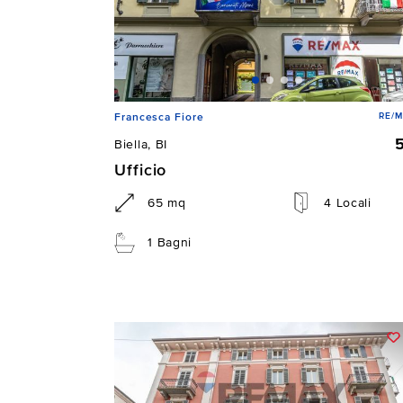
RE/M
Francesca Fiore
Biella, BI
Ufficio
65 mq
4 Locali
1 Bagni