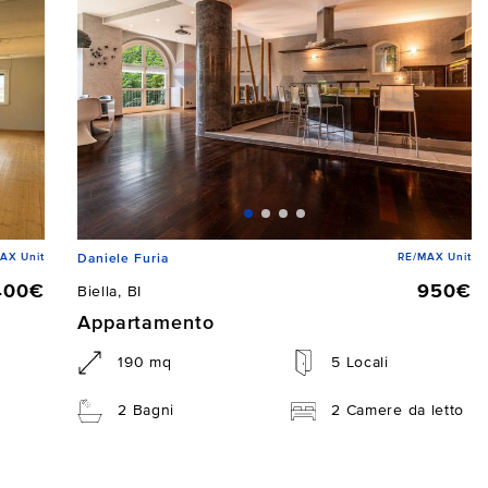
AX Unit
RE/MAX Unit
Daniele Furia
400€
950€
Biella, BI
Appartamento
190 mq
5 Locali
2 Bagni
2 Camere da letto