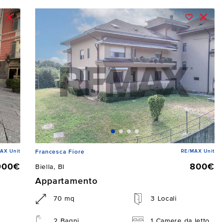
AX Unit
RE/MAX Unit
Francesca Fiore
900€
800€
Biella, BI
Appartamento
70 mq
3 Locali
2 Bagni
1 Camere da letto