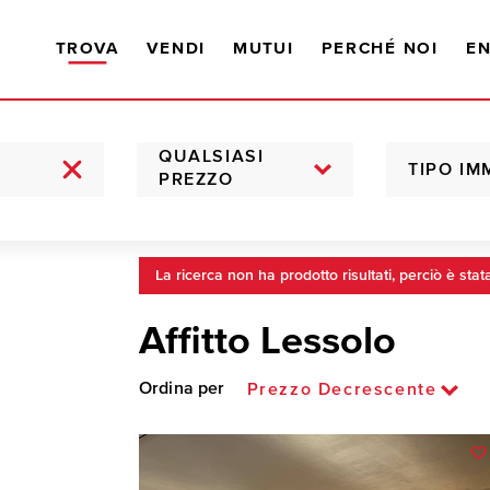
TROVA
VENDI
MUTUI
PERCHÉ NOI
EN
QUALSIASI
TIPO IM
PREZZO
La ricerca non ha prodotto risultati, perciò è stat
Affitto Lessolo
Ordina per
Prezzo Decrescente