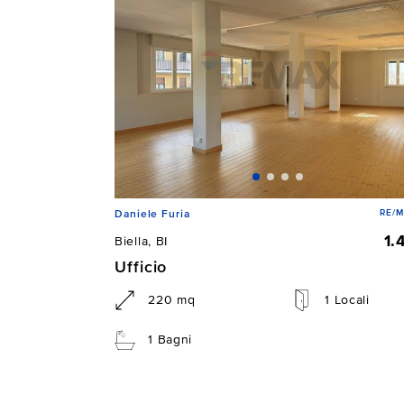
RE/M
Daniele Furia
1.
Biella, BI
Ufficio
220 mq
1 Locali
1 Bagni