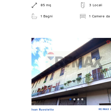
85 mq
3 Locali
1 Bagni
1 Camere da 
RE/MAX C
Ivan Ruvoletto