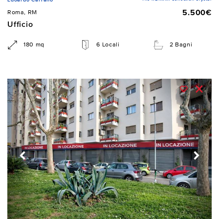
5.500€
Roma, RM
Ufficio
180 mq
6 Locali
2 Bagni