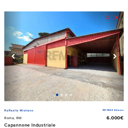
RE/MAX Abacus
Raffaella Misitano
6.000€
Roma, RM
Capannone Industriale