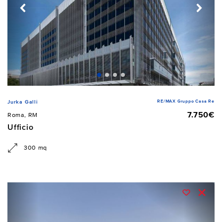
RE/MAX Gruppo Casa Re
Jurka Galli
7.750€
Roma, RM
Ufficio
300 mq