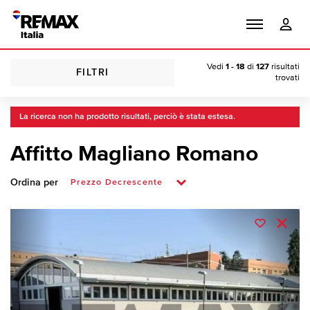
Vedi
1 - 18
di
127
risultati
FILTRI
trovati
La ricerca non ha prodotto risultati, perciò è stata estesa.
Affitto Magliano Romano
Ordina per