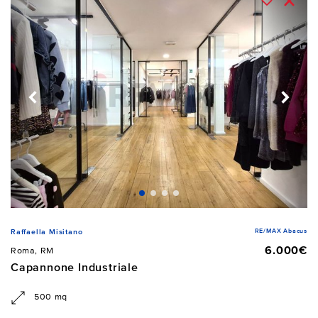
RE/MAX Abacus
Raffaella Misitano
6.000€
Roma, RM
Capannone Industriale
500 mq