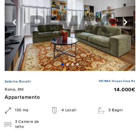
RE/MAX Gruppo Casa Re
Sabrina Borelli
14.000€
Roma, RM
Appartamento
130 mq
4 Locali
3 Bagni
3 Camere da
letto