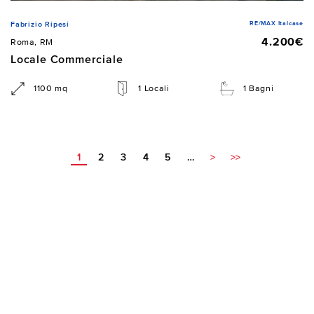
RE/MAX Italcase
Fabrizio Ripesi
4.200€
Roma, RM
Locale Commerciale
1100 mq
1 Locali
1 Bagni
1
2
3
4
5
…
>
>>