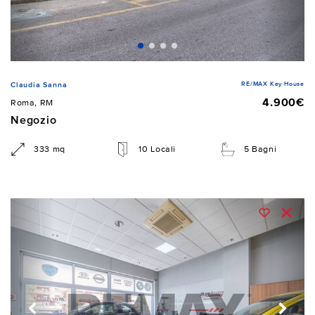
RE/MAX Key House
Claudia Sanna
4.900€
Roma, RM
Negozio
333 mq
10 Locali
5 Bagni