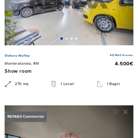
RE/MAX Premier
Stefano Maffey
4.500€
Monterotondo, RM
Show room
270 mq
1 Locali
1 Bagni
RE/MAX Commercial