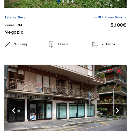
RE/MAX Gruppo Casa Re
Sabrina Borelli
5.100€
Roma, RM
Negozio
365 mq
1 Locali
2 Bagni