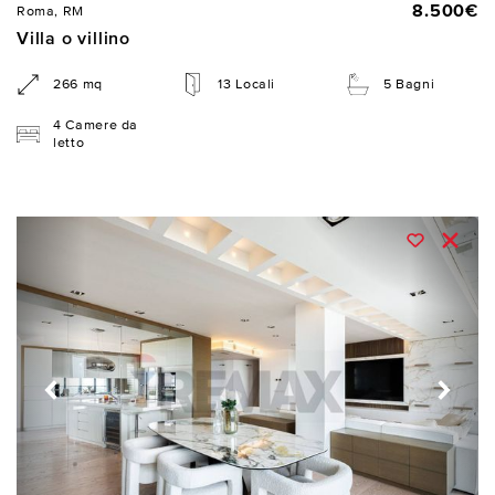
8.500€
Roma, RM
Villa o villino
266 mq
13 Locali
5 Bagni
4 Camere da
letto