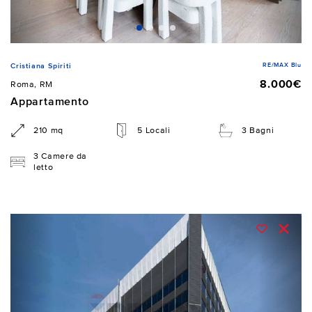
RE/MAX Blu
Cristiana Spiriti
8.000€
Roma, RM
Appartamento
210 mq
5 Locali
3 Bagni
3 Camere da
letto