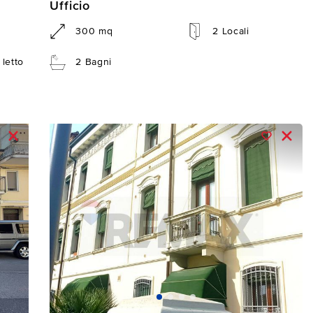
Ufficio
300 mq
2 Locali
letto
2 Bagni