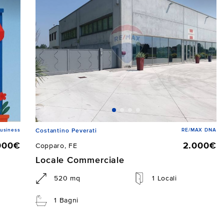
usiness
RE/MAX DNA
Costantino Peverati
000€
2.000€
Copparo, FE
Locale Commerciale
520 mq
1 Locali
1 Bagni