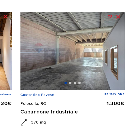
usiness
RE/MAX DNA
Costantino Peverati
320€
1.300€
Polesella, RO
Capannone Industriale
370 mq