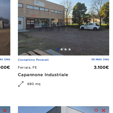
AX DNA
RE/MAX DNA
Costantino Peverati
000€
3.100€
Ferrara, FE
Capannone Industriale
680 mq