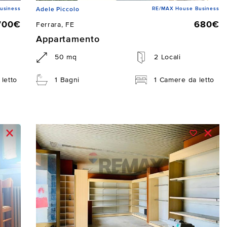
usiness
RE/MAX House Business
Adele Piccolo
700€
680€
Ferrara, FE
Appartamento
50 mq
2 Locali
letto
1 Bagni
1 Camere da letto