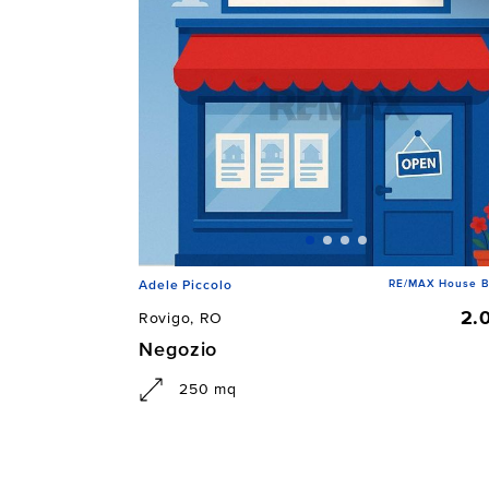
RE/MAX House B
Adele Piccolo
2.
Rovigo, RO
Negozio
250 mq