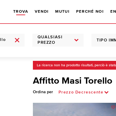
TROVA
VENDI
MUTUI
PERCHÉ NOI
EN
QUALSIASI
TIPO IM
PREZZO
La ricerca non ha prodotto risultati, perciò è stat
Affitto Masi Torello
Ordina per
Prezzo Decrescente