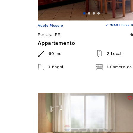
RE/MAX House B
Adele Piccolo
Ferrara, FE
Appartamento
60 mq
2 Locali
1 Bagni
1 Camere da 