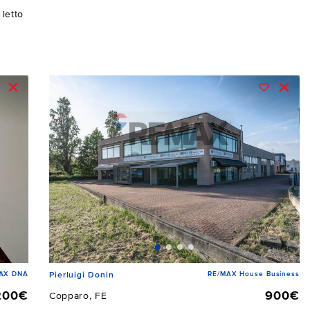
letto
AX DNA
RE/MAX House Business
Pierluigi Donin
200€
900€
Copparo, FE