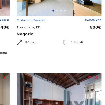
usiness
RE/MAX DNA
Costantino Peverati
640€
600€
Tresignana, FE
Negozio
86 mq
1 Locali
letto