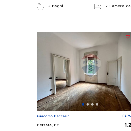
2 Bagni
2 Camere da 
RE/M
Giacomo Baccarini
1.
Ferrara, FE