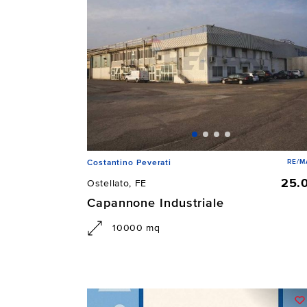
RE/M
Costantino Peverati
25.
Ostellato, FE
Capannone Industriale
10000 mq