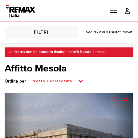
FILTRI
Vedi
1 - 2
di
2
risultati trovati
La ricerca non ha prodotto risultati, perciò è stata estesa.
Affitto Mesola
Ordina per