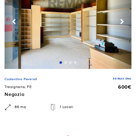
RE/MAX DNA
Costantino Peverati
600€
Tresignana, FE
Negozio
86 mq
1 Locali