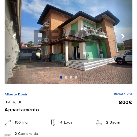
RE/MAX Unit
Alberto Donà
800€
Biella, BI
Appartamento
150 mq
4 Locali
2 Bagni
2 Camere da