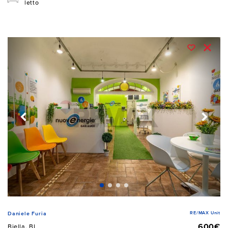
letto
RE/MAX Unit
Daniele Furia
600€
Biella, BI