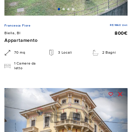
RE/MAX Unit
Francesca Fiore
800€
Biella, BI
Appartamento
70 mq
3 Locali
2 Bagni
1 Camere da
letto