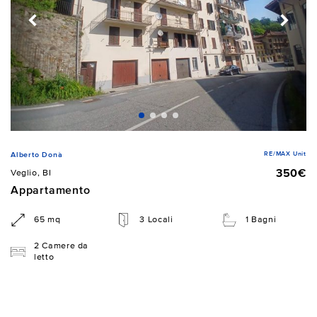
RE/MAX Unit
Alberto Donà
350€
Veglio, BI
Appartamento
65 mq
3 Locali
1 Bagni
2 Camere da
letto