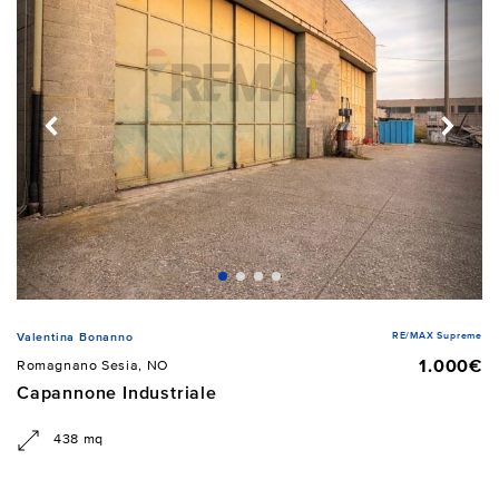
RE/MAX Supreme
Valentina Bonanno
1.000€
Romagnano Sesia, NO
Capannone Industriale
438 mq