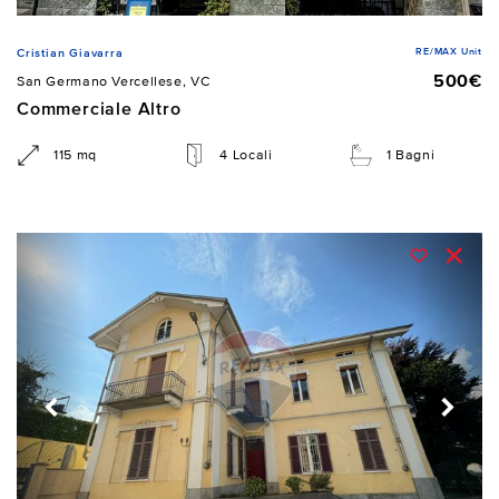
RE/MAX Unit
Cristian Giavarra
500€
San Germano Vercellese, VC
Commerciale Altro
115 mq
4 Locali
1 Bagni