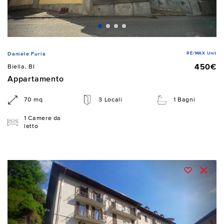
RE/MAX Unit
Daniele Furia
450€
Biella, BI
Appartamento
70 mq
3 Locali
1 Bagni
1 Camere da
letto