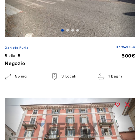
RE/MAX Unit
Daniele Furia
500€
Biella, BI
Negozio
55 mq
3 Locali
1 Bagni