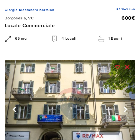
RE/MAX Unit
Giorgia Alessandra Bortolan
600€
Borgosesia, VC
Locale Commerciale
65 mq
4 Locali
1 Bagni