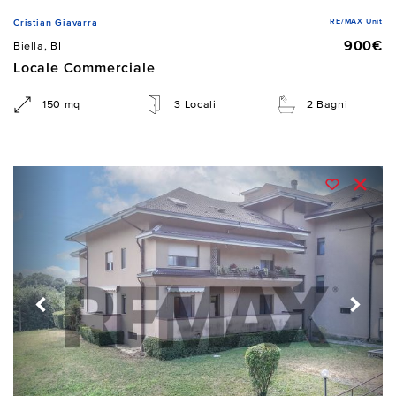
RE/MAX Unit
Cristian Giavarra
900€
Biella, BI
Locale Commerciale
150 mq
3 Locali
2 Bagni