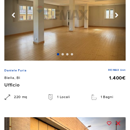
RE/MAX Unit
Daniele Furia
1.400€
Biella, BI
Ufficio
220 mq
1 Locali
1 Bagni