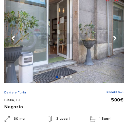
RE/MAX Unit
Daniele Furia
500€
Biella, BI
Negozio
60 mq
3 Locali
1 Bagni