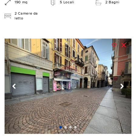
190 mq
5 Locali
2 Bagni
2 Camere da
letto