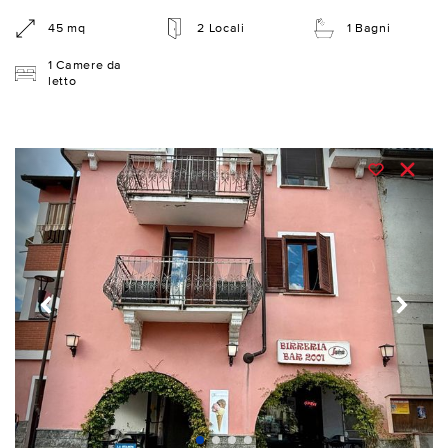
45 mq
2 Locali
1 Bagni
1 Camere da
letto