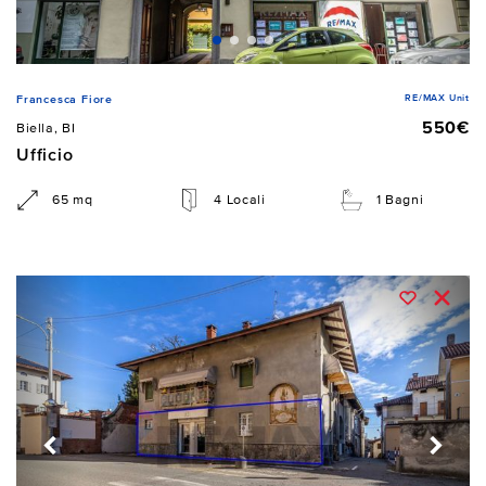
RE/MAX Unit
Francesca Fiore
550€
Biella, BI
Ufficio
65 mq
4 Locali
1 Bagni