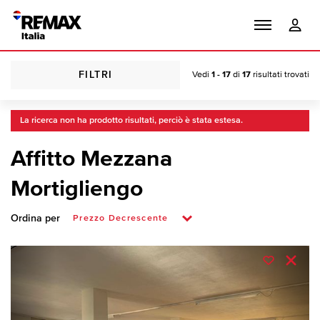
FILTRI
Vedi
1 - 17
di
17
risultati trovati
La ricerca non ha prodotto risultati, perciò è stata estesa.
Affitto Mezzana
Mortigliengo
Ordina per