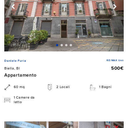
RE/MAX Unit
Daniele Furia
500€
Biella, BI
Appartamento
60 mq
2 Locali
1 Bagni
1 Camere da
letto