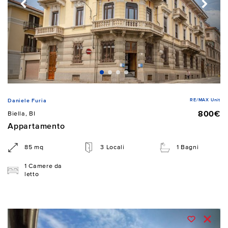
RE/MAX Unit
Daniele Furia
800€
Biella, BI
Appartamento
85 mq
3 Locali
1 Bagni
1 Camere da
letto