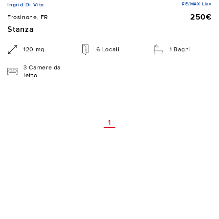
RE/MAX Lion
Ingrid Di Vito
250€
Frosinone, FR
Stanza
120 mq
6 Locali
1 Bagni
3 Camere da
letto
1