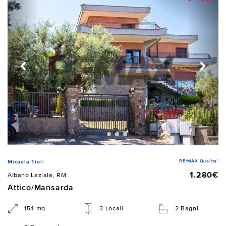
RE/MAX Qualita'
Micaela Tioli
1.280€
Albano Laziale, RM
Attico/Mansarda
154 mq
3 Locali
2 Bagni