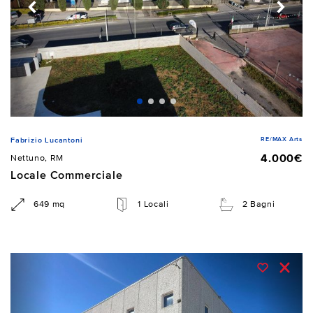
RE/MAX Arts
Fabrizio Lucantoni
4.000€
Nettuno, RM
Locale Commerciale
649 mq
1 Locali
2 Bagni