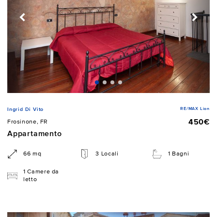
RE/MAX Lion
Ingrid Di Vito
450€
Frosinone, FR
Appartamento
66 mq
3 Locali
1 Bagni
1 Camere da
letto