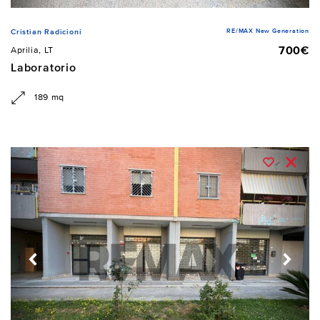
RE/MAX New Generation
Cristian Radicioni
700€
Aprilia, LT
Laboratorio
189 mq