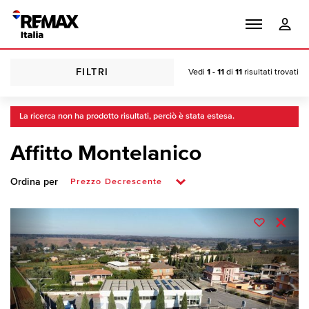
FILTRI
Vedi
1 - 11
di
11
risultati trovati
La ricerca non ha prodotto risultati, perciò è stata estesa.
Affitto Montelanico
Ordina per