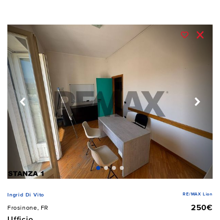
RE/MAX Lion
Ingrid Di Vito
250€
Frosinone, FR