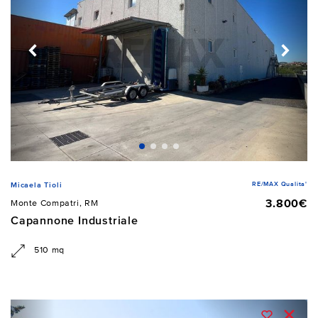
RE/MAX Qualita'
Micaela Tioli
3.800€
Monte Compatri, RM
Capannone Industriale
510 mq