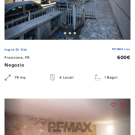
RE/MAX Lion
Ingrid Di Vito
600€
Frosinone, FR
Negozio
79 mq
4 Locali
1 Bagni