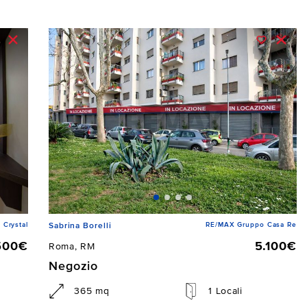
 Crystal
RE/MAX Gruppo Casa Re
Sabrina Borelli
500€
5.100€
Roma, RM
Negozio
365 mq
1 Locali