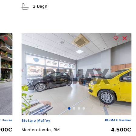
2 Bagni
y House
RE/MAX Premier
Stefano Maffey
900€
4.500€
Monterotondo, RM