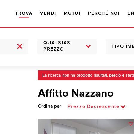
TROVA
VENDI
MUTUI
PERCHÉ NOI
EN
QUALSIASI
TIPO IM
PREZZO
La ricerca non ha prodotto risultati, perciò è stat
Affitto Nazzano
Ordina per
Prezzo Decrescente