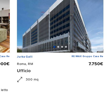
Casa Re
RE/MAX Gruppo Casa Re
Jurka Galli
000€
7.750€
Roma, RM
Ufficio
300 mq
letto