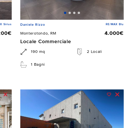
X Sirius
RE/MAX Blu
Daniele Rizzo
200€
4.000€
Monterotondo, RM
Locale Commerciale
190 mq
2 Locali
1 Bagni