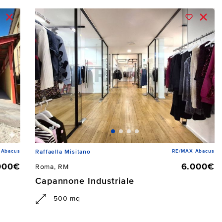
 Abacus
RE/MAX Abacus
Raffaella Misitano
000€
6.000€
Roma, RM
Capannone Industriale
500 mq