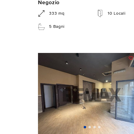
Negozio
333 mq
10 Locali
5 Bagni