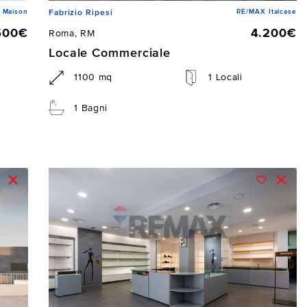
 Maison
RE/MAX Italcase
Fabrizio Ripesi
500€
4.200€
Roma, RM
Locale Commerciale
1100 mq
1 Locali
1 Bagni