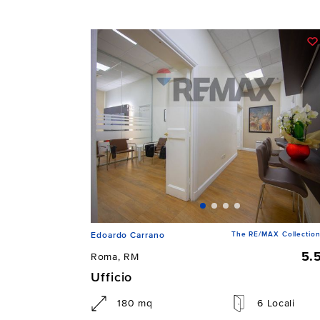
The RE/MAX Collection
Edoardo Carrano
5.
Roma, RM
Ufficio
180 mq
6 Locali