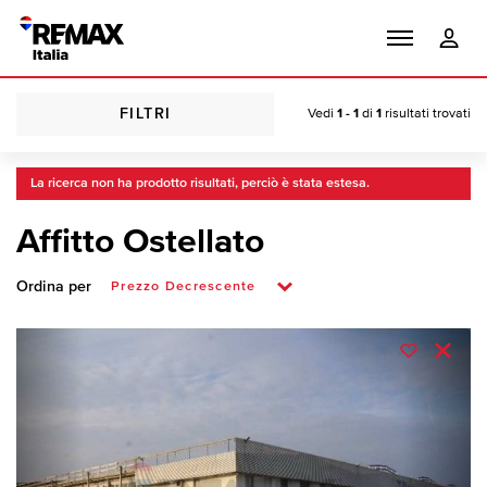
FILTRI
Vedi
1 - 1
di
1
risultati trovati
La ricerca non ha prodotto risultati, perciò è stata estesa.
Affitto Ostellato
Ordina per