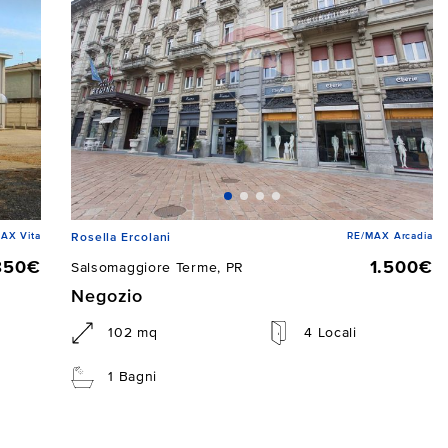
AX Vita
RE/MAX Arcadia
Rosella Ercolani
850€
1.500€
Salsomaggiore Terme, PR
Negozio
102 mq
4 Locali
1 Bagni