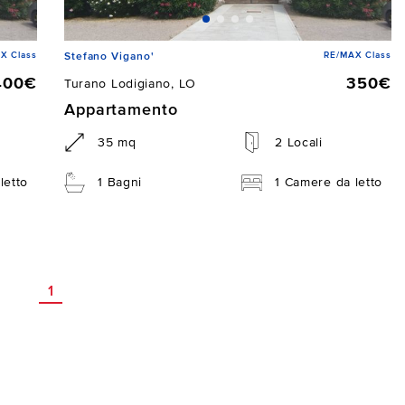
X Class
RE/MAX Class
Stefano Vigano'
400€
350€
Turano Lodigiano, LO
Appartamento
35 mq
2 Locali
letto
1 Bagni
1 Camere da letto
1