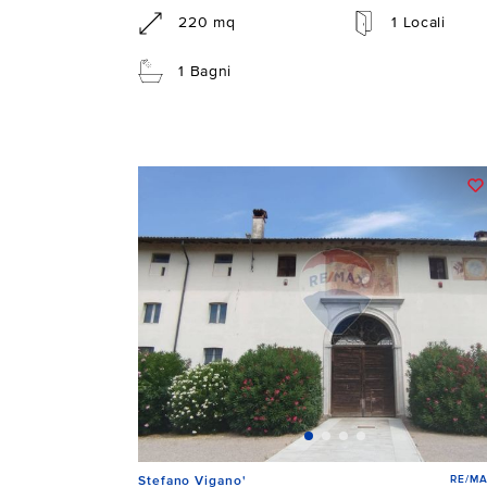
220 mq
1 Locali
1 Bagni
RE/MA
Stefano Vigano'