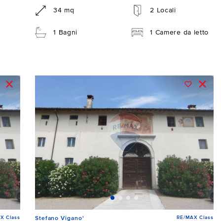
34 mq
2 Locali
1 Bagni
1 Camere da letto
X Class
RE/MAX Class
Stefano Vigano'