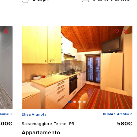
House 2
RE/MAX Arcadia 2
Elisa Vignola
800€
580€
Salsomaggiore Terme, PR
Appartamento