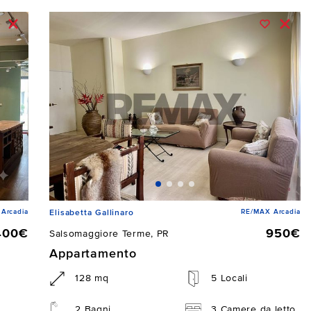
Arcadia
RE/MAX Arcadia
Elisabetta Gallinaro
400€
950€
Salsomaggiore Terme, PR
Appartamento
128 mq
5 Locali
2 Bagni
3 Camere da letto