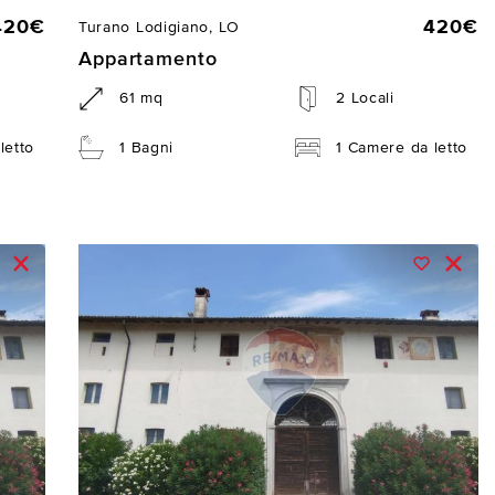
420€
420€
Turano Lodigiano, LO
Appartamento
61 mq
2 Locali
letto
1 Bagni
1 Camere da letto