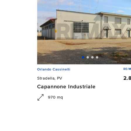
RE/M
Orlando Cassinelli
2.
Stradella, PV
Capannone Industriale
970 mq