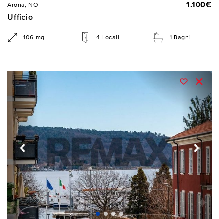
1.100€
Arona, NO
Ufficio
106 mq
4 Locali
1 Bagni