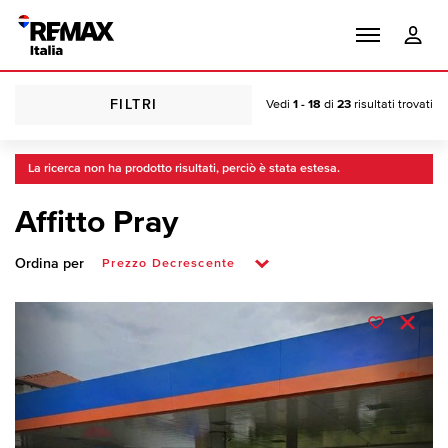
FILTRI
Vedi
1 - 18
di
23
risultati trovati
La ricerca non ha prodotto risultati, perciò è stata estesa.
Affitto Pray
Ordina per