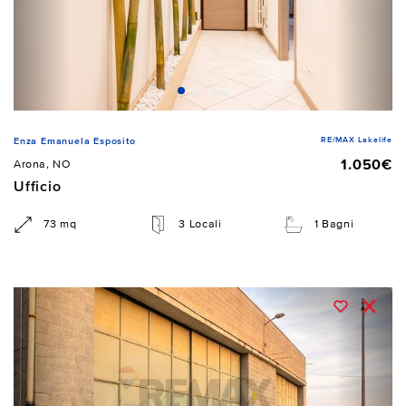
RE/MAX Lakelife
Enza Emanuela Esposito
1.050€
Arona, NO
Ufficio
73 mq
3 Locali
1 Bagni