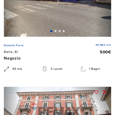
RE/MAX Unit
Daniele Furia
500€
Biella, BI
Negozio
55 mq
3 Locali
1 Bagni