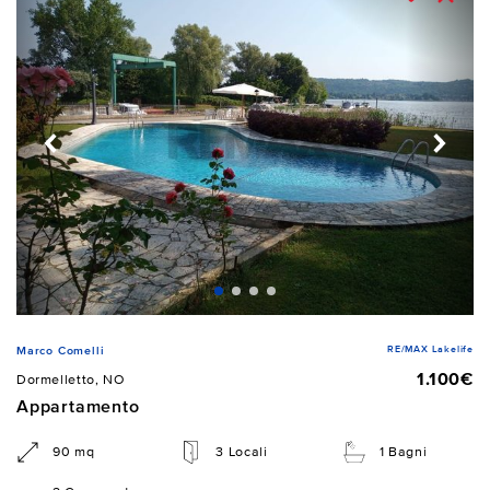
RE/MAX Lakelife
Marco Comelli
1.100€
Dormelletto, NO
Appartamento
90 mq
3 Locali
1 Bagni