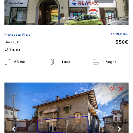
RE/MAX Unit
Francesca Fiore
550€
Biella, BI
Ufficio
65 mq
4 Locali
1 Bagni