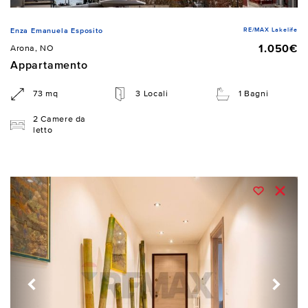
RE/MAX Lakelife
Enza Emanuela Esposito
1.050€
Arona, NO
Appartamento
73 mq
3 Locali
1 Bagni
2 Camere da
letto