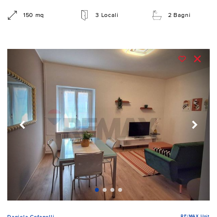
150 mq
3 Locali
2 Bagni
RE/MAX Unit
Daniela Cofanelli