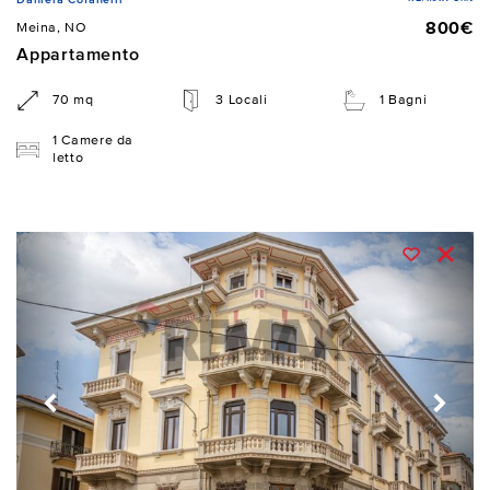
800€
Meina, NO
Appartamento
70 mq
3 Locali
1 Bagni
1 Camere da
letto