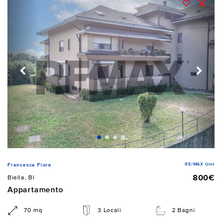
RE/MAX Unit
Francesca Fiore
800€
Biella, BI
Appartamento
70 mq
3 Locali
2 Bagni