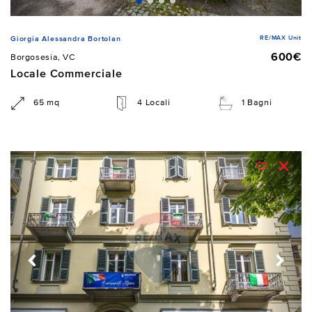
RE/MAX Unit
Giorgia Alessandra Bortolan
600€
Borgosesia, VC
Locale Commerciale
65 mq
4 Locali
1 Bagni