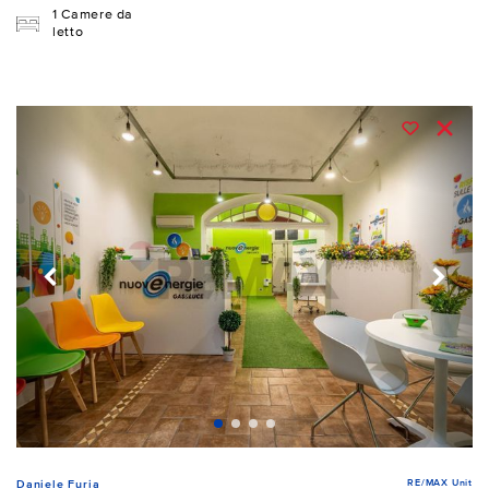
1 Camere da
letto
RE/MAX Unit
Daniele Furia