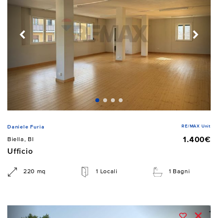
RE/MAX Unit
Daniele Furia
1.400€
Biella, BI
Ufficio
220 mq
1 Locali
1 Bagni