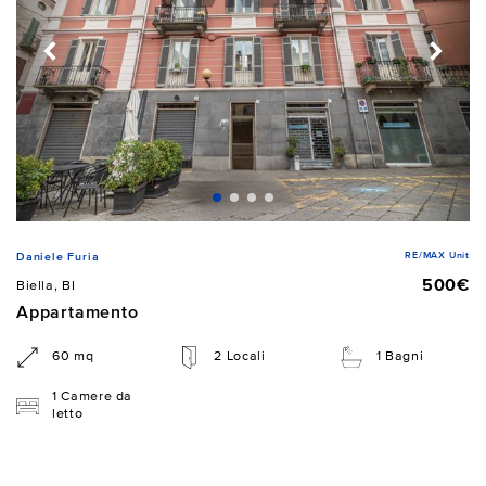
RE/MAX Unit
Daniele Furia
500€
Biella, BI
Appartamento
60 mq
2 Locali
1 Bagni
1 Camere da
letto