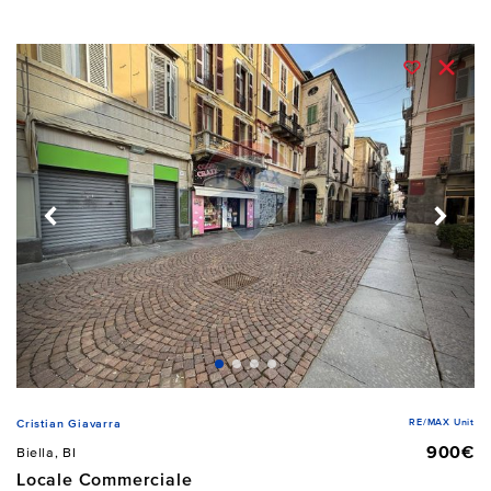
RE/MAX Unit
Cristian Giavarra
900€
Biella, BI
Locale Commerciale