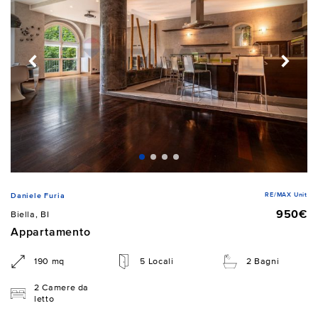
RE/MAX Unit
Daniele Furia
950€
Biella, BI
Appartamento
190 mq
5 Locali
2 Bagni
2 Camere da
letto