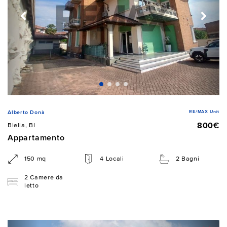
RE/MAX Unit
Alberto Donà
800€
Biella, BI
Appartamento
150 mq
4 Locali
2 Bagni
2 Camere da
letto