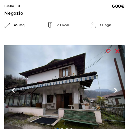
600€
Biella, BI
Negozio
45 mq
2 Locali
1 Bagni