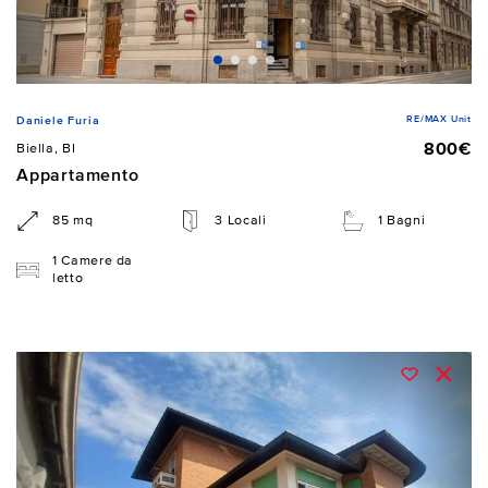
RE/MAX Unit
Daniele Furia
800€
Biella, BI
Appartamento
85 mq
3 Locali
1 Bagni
1 Camere da
letto