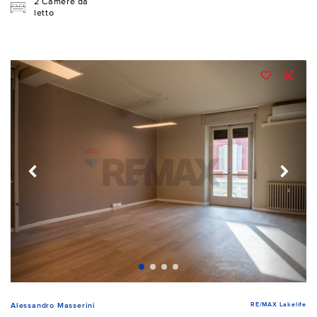
2 Camere da
letto
RE/MAX Lakelife
Alessandro Masserini