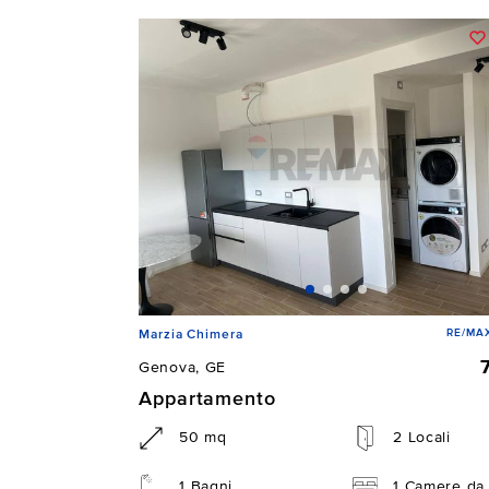
RE/MAX
Marzia Chimera
Genova, GE
Appartamento
50 mq
2 Locali
1 Bagni
1 Camere da 