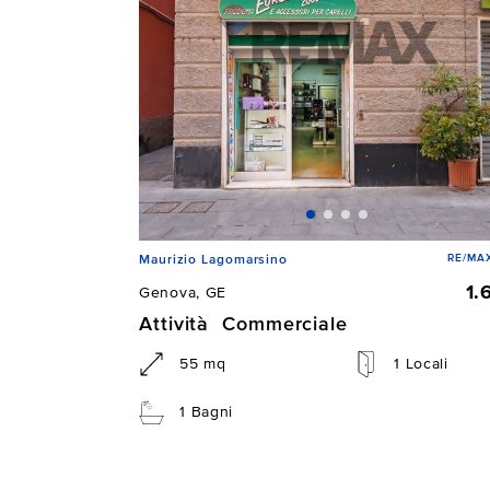
RE/MAX
Maurizio Lagomarsino
1.
Genova, GE
Attività Commerciale
55 mq
1 Locali
1 Bagni