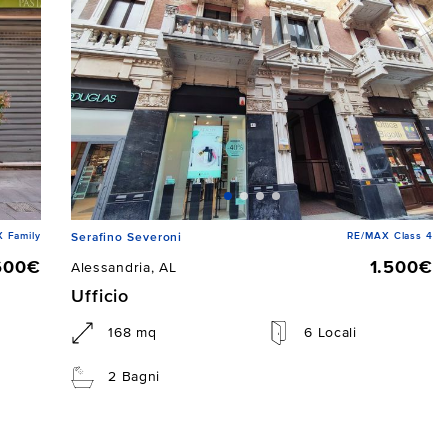
 Family
RE/MAX Class 4
Serafino Severoni
600€
1.500€
Alessandria, AL
Ufficio
168 mq
6 Locali
2 Bagni