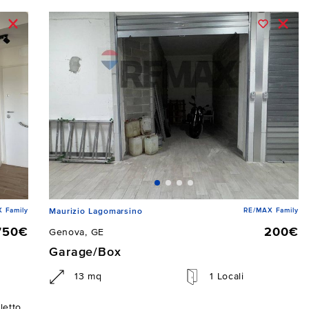
 Family
RE/MAX Family
Maurizio Lagomarsino
750€
200€
Genova, GE
Garage/Box
13 mq
1 Locali
letto