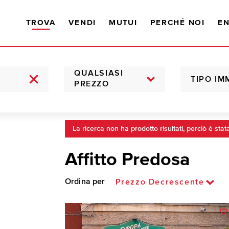
TROVA
VENDI
MUTUI
PERCHÉ NOI
EN
QUALSIASI
TIPO IM
PREZZO
La ricerca non ha prodotto risultati, perciò è stat
Affitto Predosa
Ordina per
Prezzo Decrescente