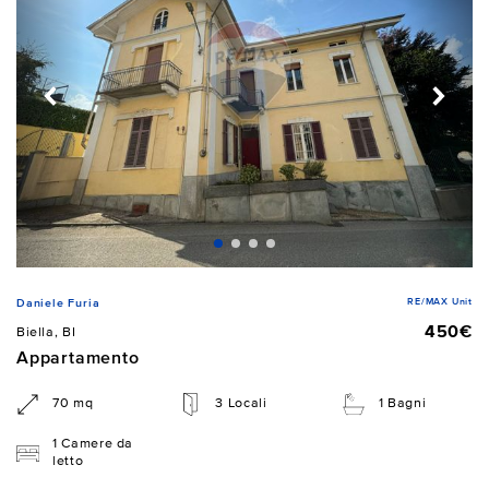
RE/MAX Unit
Daniele Furia
450€
Biella, BI
Appartamento
70 mq
3 Locali
1 Bagni
1 Camere da
letto