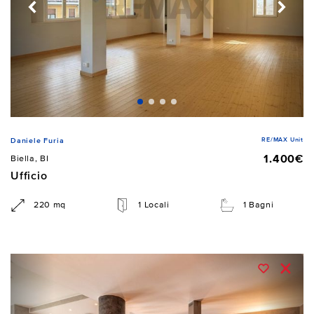
RE/MAX Unit
Daniele Furia
1.400€
Biella, BI
Ufficio
220 mq
1 Locali
1 Bagni