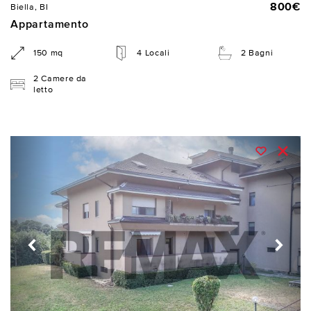
800€
Biella, BI
Appartamento
150 mq
4 Locali
2 Bagni
2 Camere da
letto