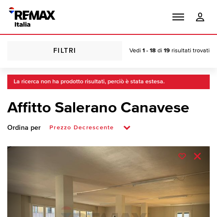
FILTRI
Vedi
1 - 18
di
19
risultati trovati
La ricerca non ha prodotto risultati, perciò è stata estesa.
Affitto Salerano Canavese
Ordina per