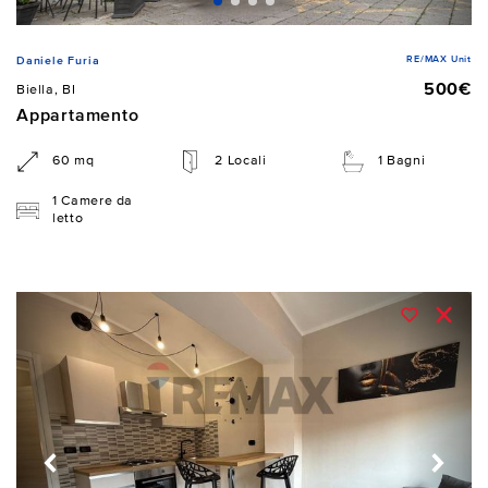
RE/MAX Unit
Daniele Furia
500€
Biella, BI
Appartamento
60 mq
2 Locali
1 Bagni
1 Camere da
letto