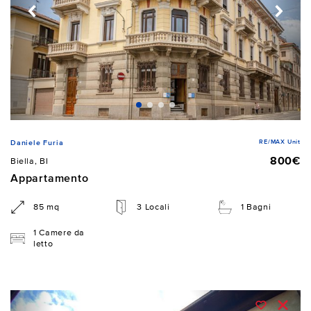
RE/MAX Unit
Daniele Furia
800€
Biella, BI
Appartamento
85 mq
3 Locali
1 Bagni
1 Camere da
letto