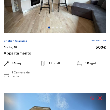
RE/MAX Unit
Cristian Giavarra
500€
Biella, BI
Appartamento
45 mq
2 Locali
1 Bagni
1 Camere da
letto