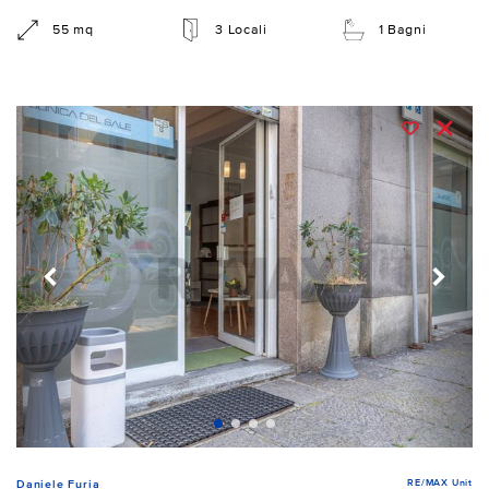
55 mq
3 Locali
1 Bagni
RE/MAX Unit
Daniele Furia