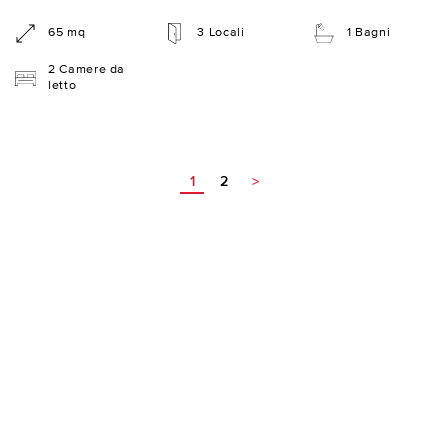
65 mq
3 Locali
1 Bagni
2 Camere da
letto
1
2
>