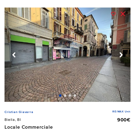
RE/MAX Unit
Cristian Giavarra
900€
Biella, BI
Locale Commerciale