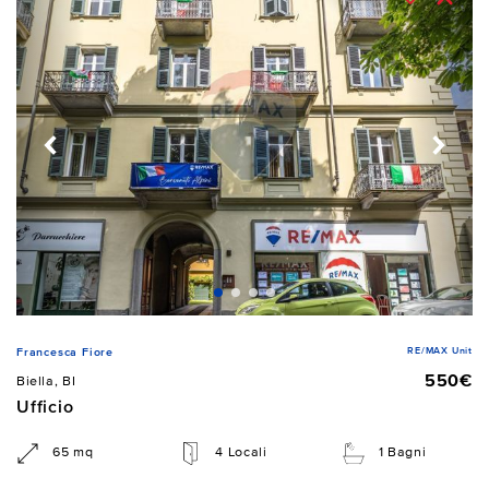
RE/MAX Unit
Francesca Fiore
550€
Biella, BI
Ufficio
65 mq
4 Locali
1 Bagni