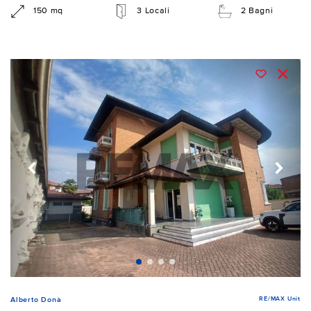
150 mq
3 Locali
2 Bagni
RE/MAX Unit
Alberto Donà