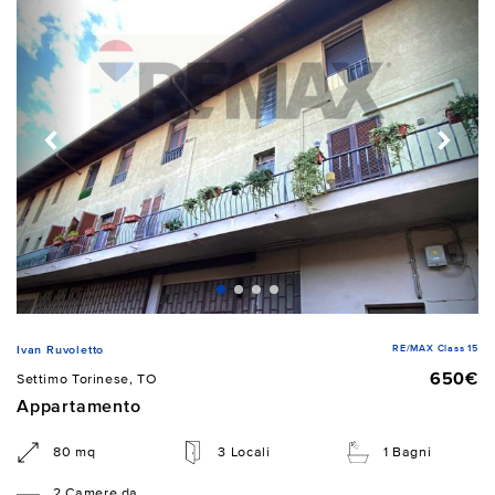
RE/MAX Class 15
Ivan Ruvoletto
650€
Settimo Torinese, TO
Appartamento
80 mq
3 Locali
1 Bagni
2 Camere da