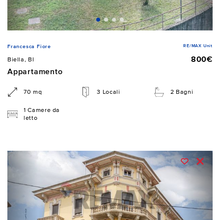
RE/MAX Unit
Francesca Fiore
800€
Biella, BI
Appartamento
70 mq
3 Locali
2 Bagni
1 Camere da
letto