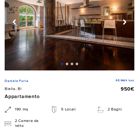
RE/MAX Unit
Daniele Furia
950€
Biella, BI
Appartamento
190 mq
5 Locali
2 Bagni
2 Camere da
letto