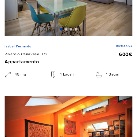
RE/MAX Up
Isabel Ferrando
600€
Rivarolo Canavese, TO
Appartamento
45 mq
1 Locali
1 Bagni