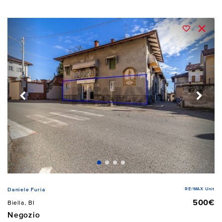
RE/MAX Unit
Daniele Furia
500€
Biella, BI
Negozio