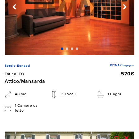
RE/MAX Ingegno
Sergio Bonacci
570€
Torino, TO
Attico/Mansarda
48 mq
3 Locali
1 Bagni
1 Camere da
letto