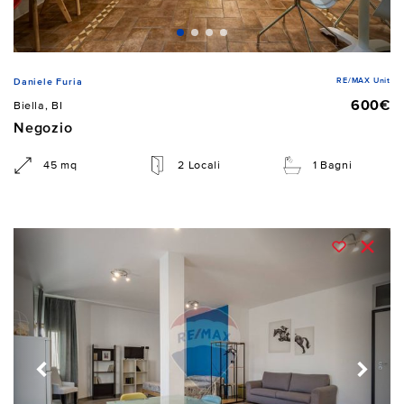
RE/MAX Unit
Daniele Furia
600€
Biella, BI
Negozio
45 mq
2 Locali
1 Bagni