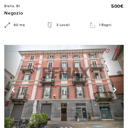
500€
Biella, BI
Negozio
60 mq
3 Locali
1 Bagni