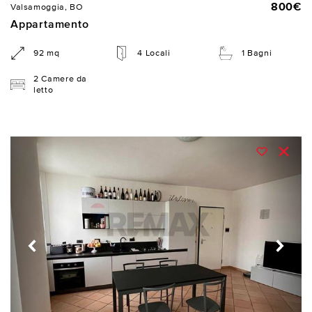
800€
Valsamoggia, BO
Appartamento
92 mq
4 Locali
1 Bagni
2 Camere da
letto