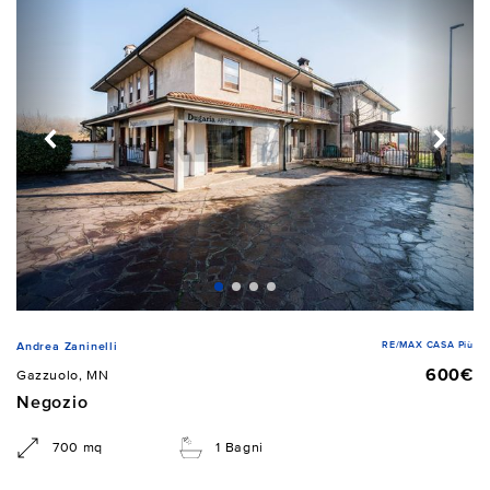
RE/MAX CASA Più
Andrea Zaninelli
600€
Gazzuolo, MN
Negozio
700 mq
1 Bagni