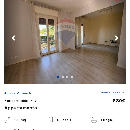
RE/MAX CASA Più
Andrea Zaninelli
880€
Borgo Virgilio, MN
Appartamento
126 mq
5 Locali
1 Bagni