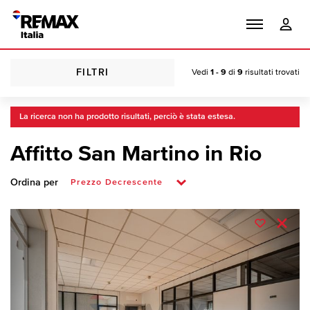
FILTRI
Vedi
1 - 9
di
9
risultati trovati
La ricerca non ha prodotto risultati, perciò è stata estesa.
Affitto San Martino in Rio
Ordina per