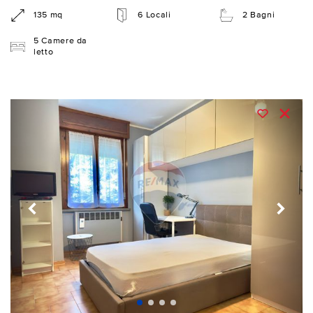
135 mq
6 Locali
2 Bagni
5 Camere da
letto