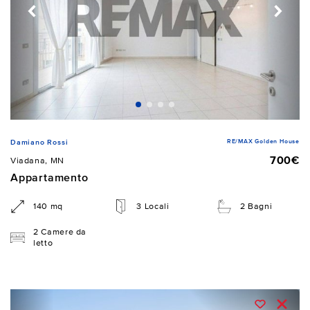
RE/MAX Golden House
Damiano Rossi
700€
Viadana, MN
Appartamento
140 mq
3 Locali
2 Bagni
2 Camere da
letto