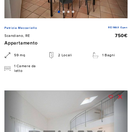
RE/MAX Open
Patrizia Meccariello
750€
Scandiano, RE
Appartamento
59 mq
2 Locali
1 Bagni
1 Camere da
letto