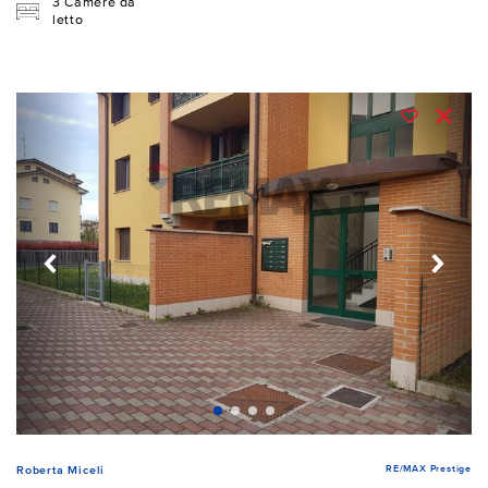
3 Camere da
letto
RE/MAX Prestige
Roberta Miceli