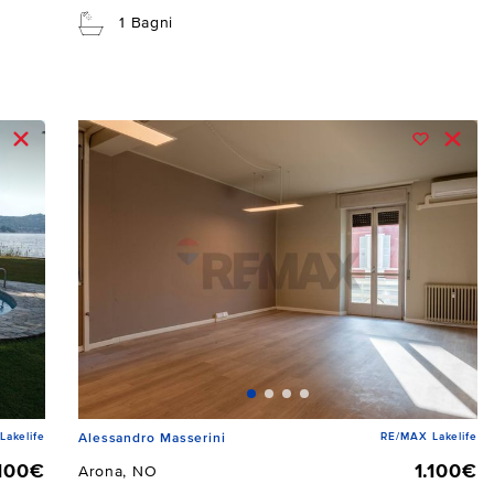
1 Bagni
Lakelife
RE/MAX Lakelife
Alessandro Masserini
.100€
1.100€
Arona, NO