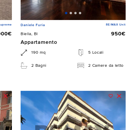
Supreme
RE/MAX Unit
Daniele Furia
000€
950€
Biella, BI
Appartamento
190 mq
5 Locali
2 Bagni
2 Camere da letto