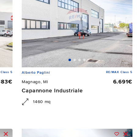
Class 5
RE/MAX Class 5
Alberto Paglini
383€
6.691€
Magnago, MI
Capannone Industriale
1460 mq