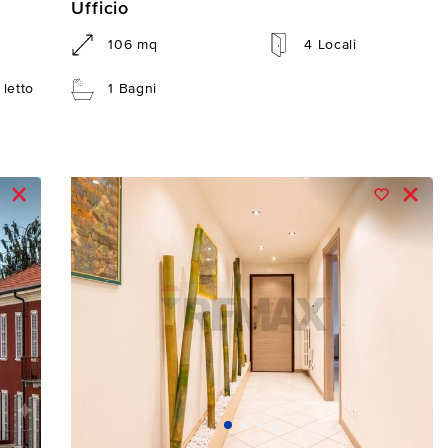
Ufficio
106 mq
4 Locali
letto
1 Bagni