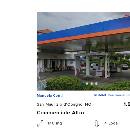
RE/MAX Commercial Co
Manuela Conti
1.
San Maurizio d'Opaglio, NO
Commerciale Altro
140 mq
4 Locali