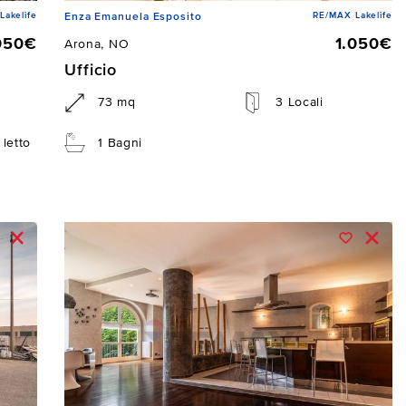
Lakelife
RE/MAX Lakelife
Enza Emanuela Esposito
050€
1.050€
Arona, NO
Ufficio
73 mq
3 Locali
letto
1 Bagni