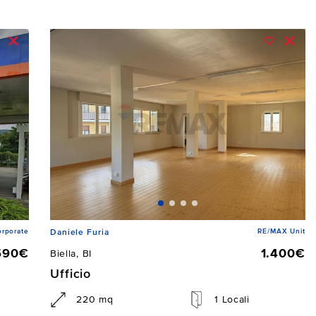
rporate
RE/MAX Unit
Daniele Furia
590€
1.400€
Biella, BI
Ufficio
220 mq
1 Locali