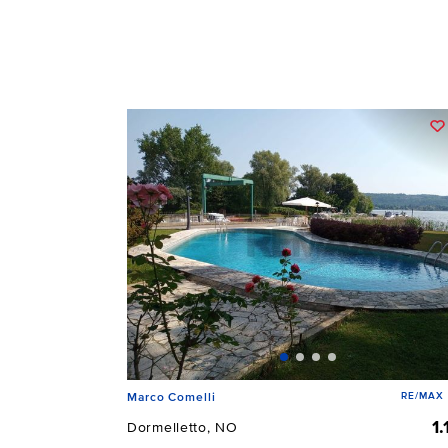
RE/MAX 
Marco Comelli
1
Dormelletto, NO