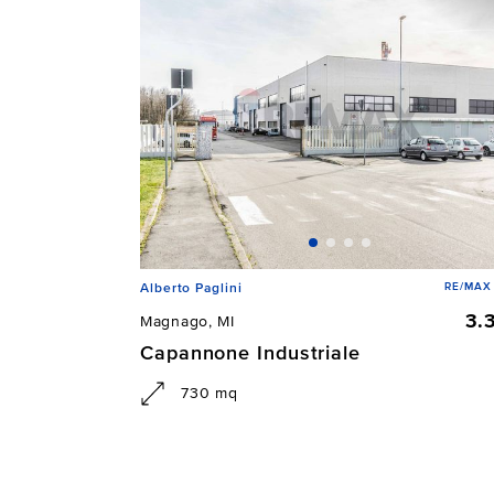
RE/MAX 
Alberto Paglini
3.
Magnago, MI
Capannone Industriale
730 mq