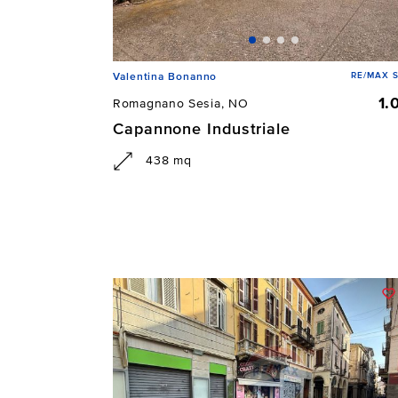
RE/MAX 
Valentina Bonanno
1.
Romagnano Sesia, NO
Capannone Industriale
438 mq