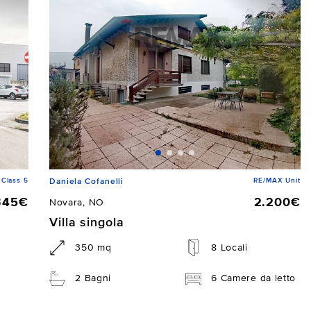
Class 5
RE/MAX Unit
Daniela Cofanelli
345€
2.200€
Novara, NO
Villa singola
350 mq
8 Locali
2 Bagni
6 Camere da letto