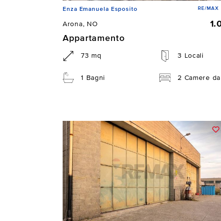
RE/MAX 
Enza Emanuela Esposito
1.
Arona, NO
Appartamento
73 mq
3 Locali
1 Bagni
2 Camere da 