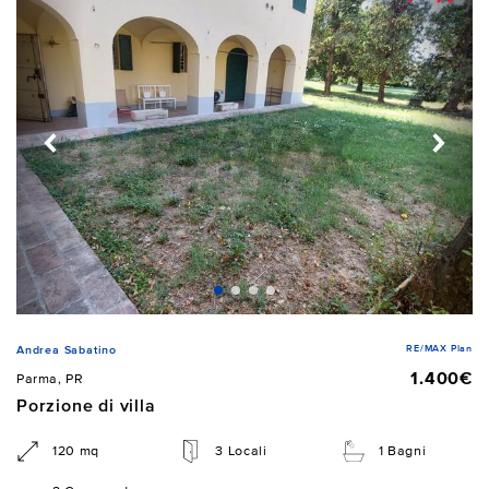
RE/MAX Plan
Andrea Sabatino
1.400€
Parma, PR
Porzione di villa
120 mq
3 Locali
1 Bagni