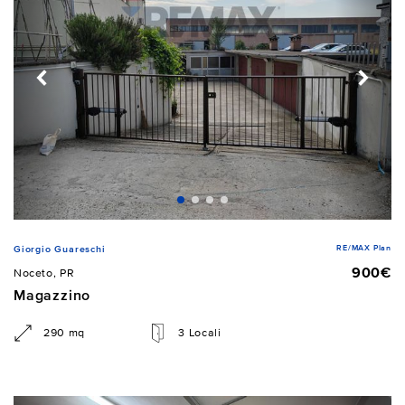
RE/MAX Plan
Giorgio Guareschi
900€
Noceto, PR
Magazzino
290 mq
3 Locali