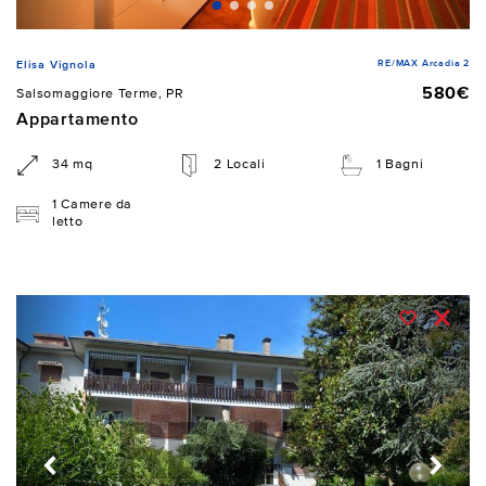
RE/MAX Arcadia 2
Elisa Vignola
580€
Salsomaggiore Terme, PR
Appartamento
34 mq
2 Locali
1 Bagni
1 Camere da
letto