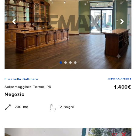
RE/MAX Arcadia
Elisabetta Gallinaro
1.400€
Salsomaggiore Terme, PR
Negozio
230 mq
2 Bagni