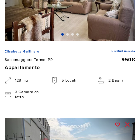
RE/MAX Arcadia
Elisabetta Gallinaro
950€
Salsomaggiore Terme, PR
Appartamento
128 mq
5 Locali
2 Bagni
3 Camere da
letto