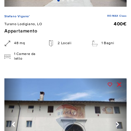
RE/MAX Class
Stefano Vigano'
400€
Turano Lodigiano, LO
Appartamento
48 mq
2 Locali
1 Bagni
1 Camere da
letto