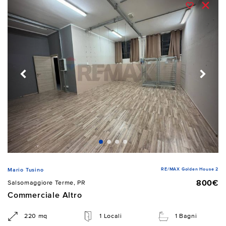
RE/MAX Golden House 2
Mario Tusino
800€
Salsomaggiore Terme, PR
Commerciale Altro
220 mq
1 Locali
1 Bagni