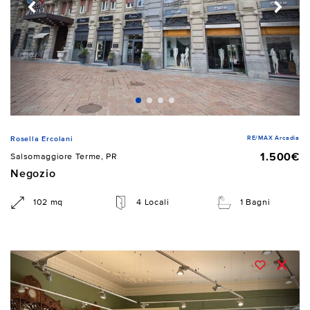
RE/MAX Arcadia
Rosella Ercolani
1.500€
Salsomaggiore Terme, PR
Negozio
102 mq
4 Locali
1 Bagni