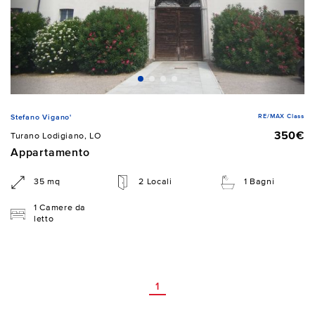
RE/MAX Class
Stefano Vigano'
350€
Turano Lodigiano, LO
Appartamento
35 mq
2 Locali
1 Bagni
1 Camere da
letto
1