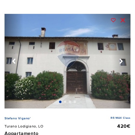
RE/MAX Class
Stefano Vigano'
420€
Turano Lodigiano, LO
Appartamento