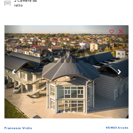
2 Camere da
letto
RE/MAX Arcadia
Francesco Virdis