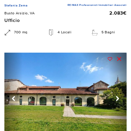
RE/MAX Professionisti Immobiliari Associati
Stefania Zema
2.083€
Busto Arsizio, VA
Ufficio
700 mq
4 Locali
5 Bagni