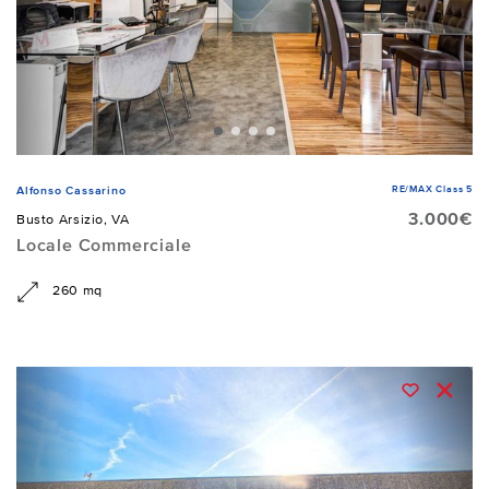
RE/MAX Class 5
Alfonso Cassarino
3.000€
Busto Arsizio, VA
Locale Commerciale
260 mq