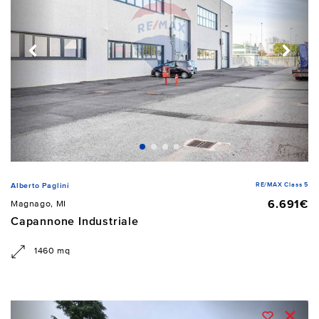
RE/MAX Class 5
Alberto Paglini
6.691€
Magnago, MI
Capannone Industriale
1460 mq