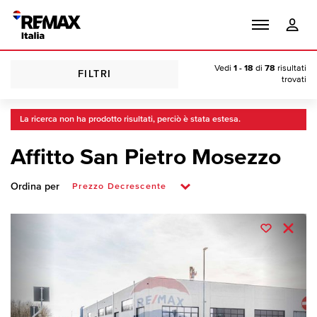
Vedi
1 - 18
di
78
risultati
FILTRI
trovati
La ricerca non ha prodotto risultati, perciò è stata estesa.
Affitto San Pietro Mosezzo
Ordina per