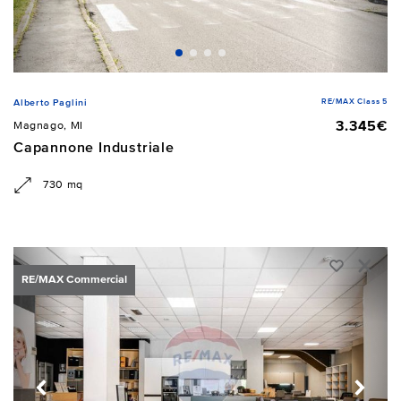
RE/MAX Class 5
Alberto Paglini
3.345€
Magnago, MI
Capannone Industriale
730 mq
RE/MAX Commercial