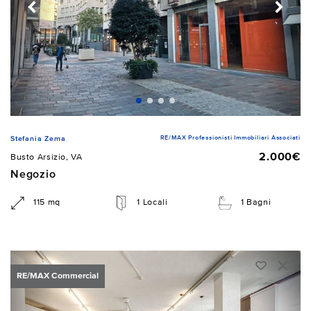
RE/MAX Professionisti Immobiliari Associati
Stefania Zema
2.000€
Busto Arsizio, VA
Negozio
115 mq
1 Locali
1 Bagni
RE/MAX Commercial