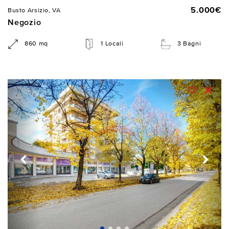
5.000€
Busto Arsizio, VA
Negozio
860 mq
1 Locali
3 Bagni