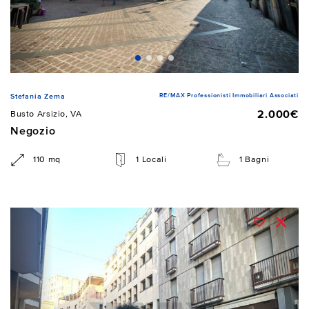
RE/MAX Professionisti Immobiliari Associati
Stefania Zema
2.000€
Busto Arsizio, VA
Negozio
110 mq
1 Locali
1 Bagni