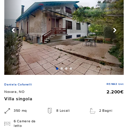
RE/MAX Unit
Daniela Cofanelli
2.200€
Novara, NO
Villa singola
350 mq
8 Locali
2 Bagni
6 Camere da
letto