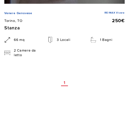
RE/MAX Vivere
Venere Genovese
250€
Torino, TO
Stanza
66 mq
3 Locali
1 Bagni
2 Camere da
letto
1