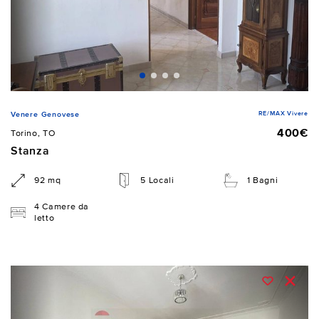
RE/MAX Vivere
Venere Genovese
400€
Torino, TO
Stanza
92 mq
5 Locali
1 Bagni
4 Camere da
letto