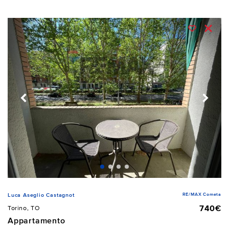
RE/MAX Cometa
Luca Aseglio Castagnot
740€
Torino, TO
Appartamento