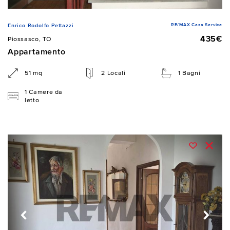
RE/MAX Casa Service
Enrico Rodolfo Pettazzi
435€
Piossasco, TO
Appartamento
51 mq
2 Locali
1 Bagni
1 Camere da
letto