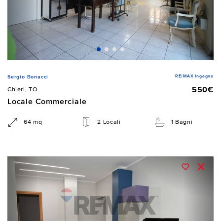
RE/MAX Ingegno
Sergio Bonacci
550€
Chieri, TO
Locale Commerciale
64 mq
2 Locali
1 Bagni