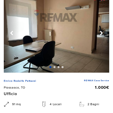
RE/MAX Casa Service
Enrico Rodolfo Pettazzi
1.000€
Piossasco, TO
Ufficio
91 mq
4 Locali
2 Bagni