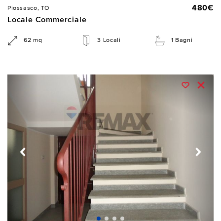
480€
Piossasco, TO
Locale Commerciale
62 mq
3 Locali
1 Bagni