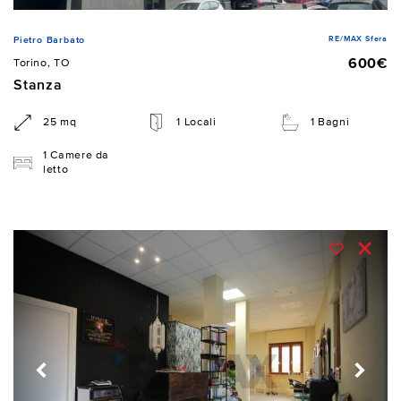
RE/MAX Sfera
Pietro Barbato
600€
Torino, TO
Stanza
25 mq
1 Locali
1 Bagni
1 Camere da
letto