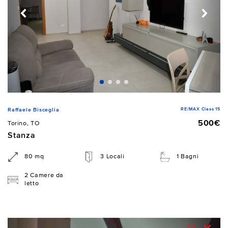
RE/MAX Class 15
Raffaele Bisceglia
500€
Torino, TO
Stanza
80 mq
3 Locali
1 Bagni
2 Camere da
letto