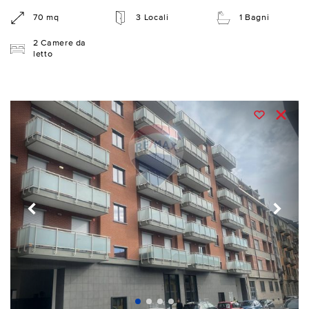
70 mq
3 Locali
1 Bagni
2 Camere da
letto