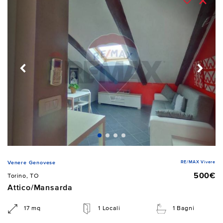
RE/MAX Vivere
Venere Genovese
500€
Torino, TO
Attico/Mansarda
17 mq
1 Locali
1 Bagni