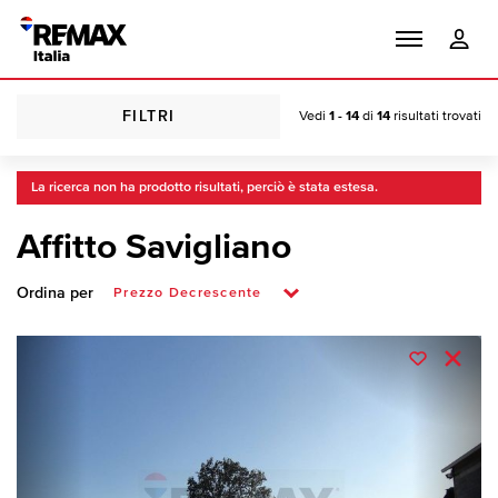
FILTRI
Vedi
1 - 14
di
14
risultati trovati
La ricerca non ha prodotto risultati, perciò è stata estesa.
Affitto Savigliano
Ordina per