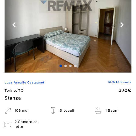
RE/MAX Cometa
Luca Aseglio Castagnot
370€
Torino, TO
Stanza
106 mq
3 Locali
1 Bagni
2 Camere da
letto