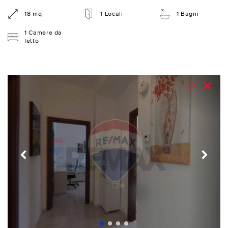
18 mq
1 Locali
1 Bagni
1 Camere da
letto