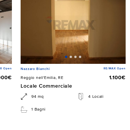
X Open
RE/MAX Open
Nazzaro Bianchi
000€
1.100€
Reggio nell'Emilia, RE
Locale Commerciale
94 mq
4 Locali
1 Bagni