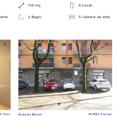
135 mq
6 Locali
letto
2 Bagni
5 Camere da letto
X Open
RE/MAX Prestige
Roberta Miceli