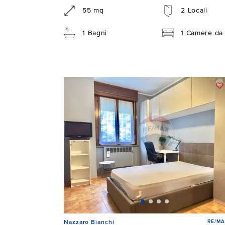
55 mq
2 Locali
1 Bagni
1 Camere da 
RE/MA
Nazzaro Bianchi