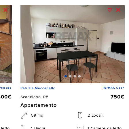
restige
RE/MAX Open
Patrizia Meccariello
800€
750€
Scandiano, RE
Appartamento
59 mq
2 Locali
letto
1 Bagni
1 Camere da letto