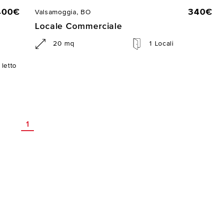
400€
340€
Valsamoggia, BO
Locale Commerciale
20 mq
1 Locali
letto
1