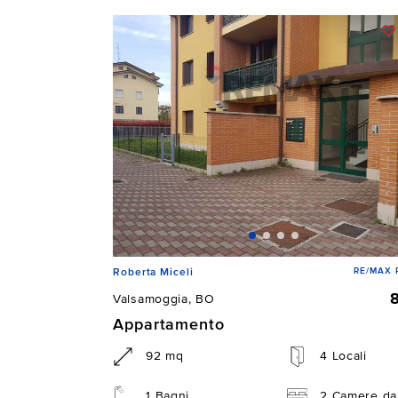
RE/MAX P
Roberta Miceli
Valsamoggia, BO
Appartamento
92 mq
4 Locali
1 Bagni
2 Camere da 