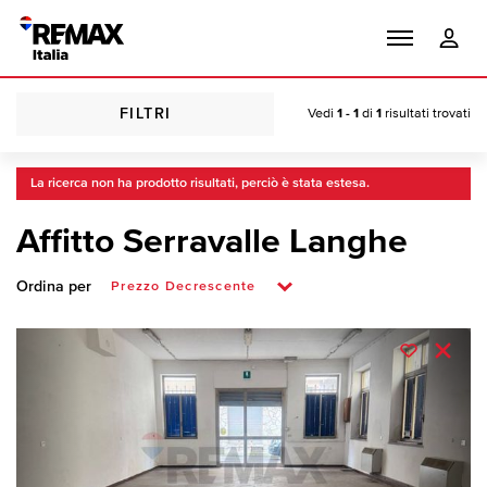
FILTRI
Vedi
1 - 1
di
1
risultati trovati
La ricerca non ha prodotto risultati, perciò è stata estesa.
Affitto Serravalle Langhe
Ordina per