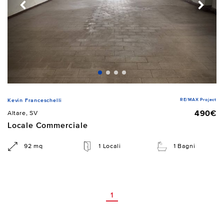
RE/MAX Project
Kevin Franceschelli
490€
Altare, SV
Locale Commerciale
92 mq
1 Locali
1 Bagni
1