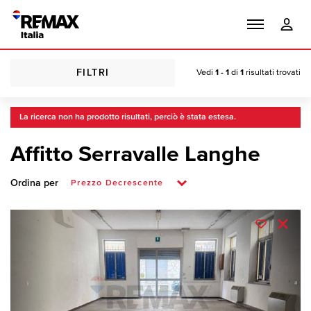
FILTRI
Vedi
1 - 1
di
1
risultati trovati
La ricerca non ha prodotto risultati, perciò è stata estesa.
Affitto Serravalle Langhe
Ordina per