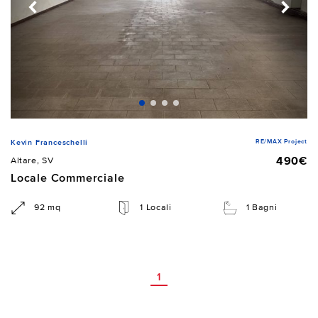
RE/MAX Project
Kevin Franceschelli
490€
Altare, SV
Locale Commerciale
92 mq
1 Locali
1 Bagni
1