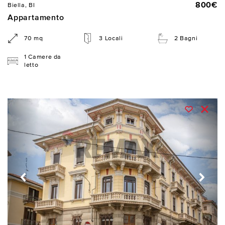
800€
Biella, BI
Appartamento
70 mq
3 Locali
2 Bagni
1 Camere da
letto