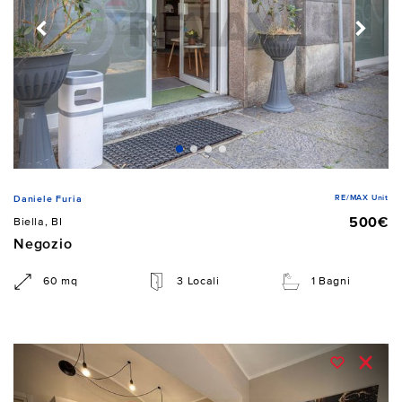
RE/MAX Unit
Daniele Furia
500€
Biella, BI
Negozio
60 mq
3 Locali
1 Bagni