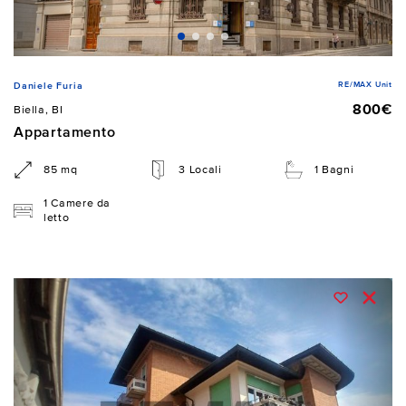
RE/MAX Unit
Daniele Furia
800€
Biella, BI
Appartamento
85 mq
3 Locali
1 Bagni
1 Camere da
letto