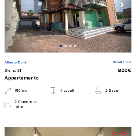
RE/MAX Unit
Alberto Donà
800€
Biella, BI
Appartamento
150 mq
4 Locali
2 Bagni
2 Camere da
letto