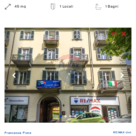
45 mq
1 Locali
1 Bagni
RE/MAX Unit
Francesca Fiore