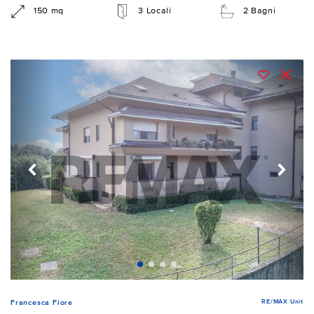
150 mq
3 Locali
2 Bagni
RE/MAX Unit
Francesca Fiore