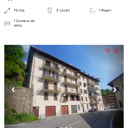
70 mq
3 Locali
1 Bagni
1 Camere da
letto