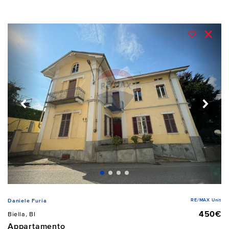
RE/MAX Unit
Daniele Furia
450€
Biella, BI
Appartamento