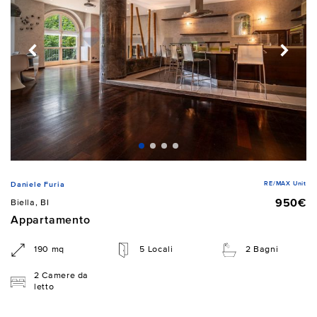
RE/MAX Unit
Daniele Furia
950€
Biella, BI
Appartamento
190 mq
5 Locali
2 Bagni
2 Camere da
letto