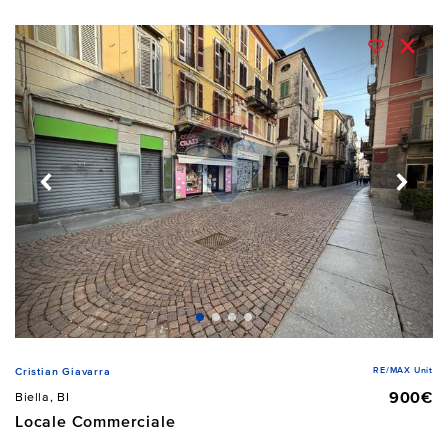
RE/MAX Unit
Cristian Giavarra
900€
Biella, BI
Locale Commerciale