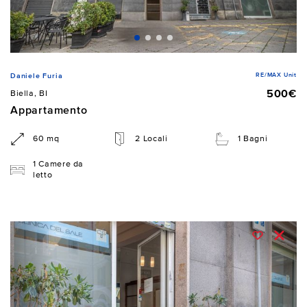
RE/MAX Unit
Daniele Furia
500€
Biella, BI
Appartamento
60 mq
2 Locali
1 Bagni
1 Camere da
letto