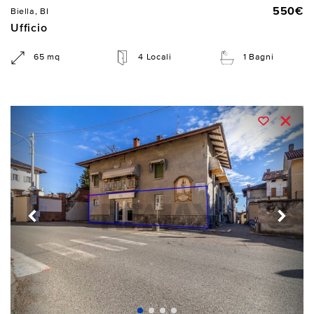
550€
Biella, BI
Ufficio
65 mq
4 Locali
1 Bagni