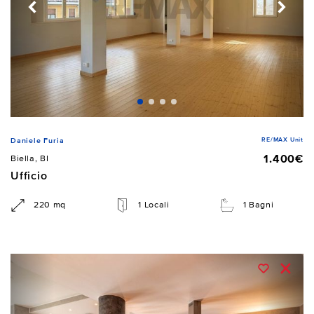
RE/MAX Unit
Daniele Furia
1.400€
Biella, BI
Ufficio
220 mq
1 Locali
1 Bagni