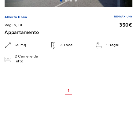
RE/MAX Unit
Alberto Donà
350€
Veglio, BI
Appartamento
65 mq
3 Locali
1 Bagni
2 Camere da
letto
1