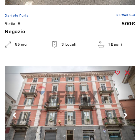
RE/MAX Unit
Daniele Furia
500€
Biella, BI
Negozio
55 mq
3 Locali
1 Bagni