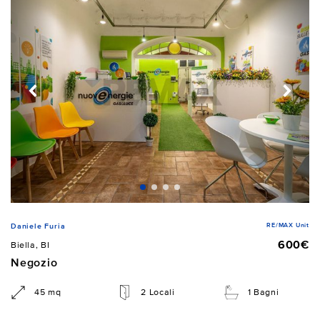
RE/MAX Unit
Daniele Furia
600€
Biella, BI
Negozio
45 mq
2 Locali
1 Bagni