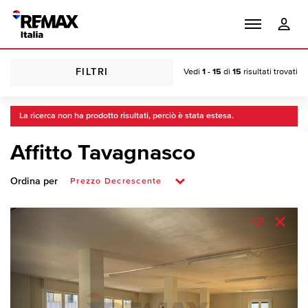
FILTRI
Vedi
1 - 15
di
15
risultati trovati
La ricerca non ha prodotto risultati, perciò è stata estesa.
Affitto Tavagnasco
Ordina per