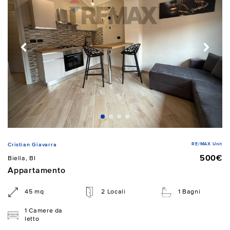
RE/MAX Unit
Cristian Giavarra
500€
Biella, BI
Appartamento
45 mq
2 Locali
1 Bagni
1 Camere da
letto