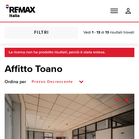
FILTRI
Vedi
1 - 13
di
13
risultati trovati
La ricerca non ha prodotto risultati, perciò è stata estesa.
Affitto Toano
Ordina per