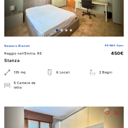
RE/MAX Open
Nazzaro Bianchi
450€
Reggio nell'Emilia, RE
Stanza
135 mq
6 Locali
2 Bagni
5 Camere da
letto