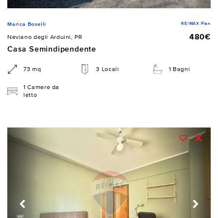
RE/MAX Plan
Marica Boselli
480€
Neviano degli Arduini, PR
Casa Semindipendente
73 mq
3 Locali
1 Bagni
1 Camere da
letto