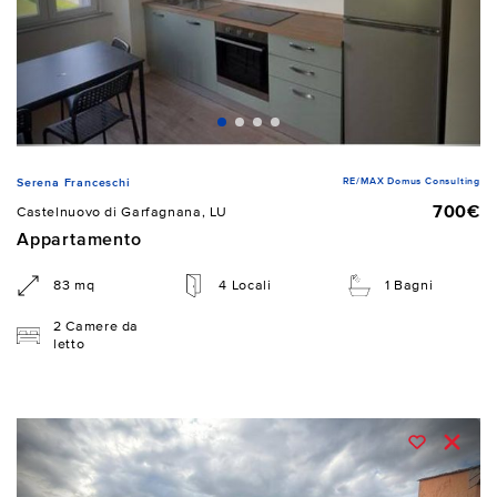
RE/MAX Domus Consulting
Serena Franceschi
700€
Castelnuovo di Garfagnana, LU
Appartamento
83 mq
4 Locali
1 Bagni
2 Camere da
letto