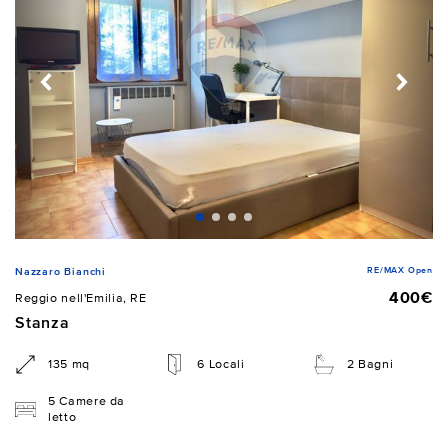
RE/MAX Open
Nazzaro Bianchi
400€
Reggio nell'Emilia, RE
Stanza
135 mq
6 Locali
2 Bagni
5 Camere da
letto