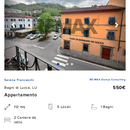
RE/MAX Domus Consulting
Serena Franceschi
550€
Bagni di Lucca, LU
Appartamento
112 mq
5 Locali
1 Bagni
2 Camere da
letto