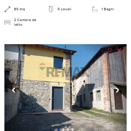
85 mq
5 Locali
1 Bagni
2 Camere da
letto