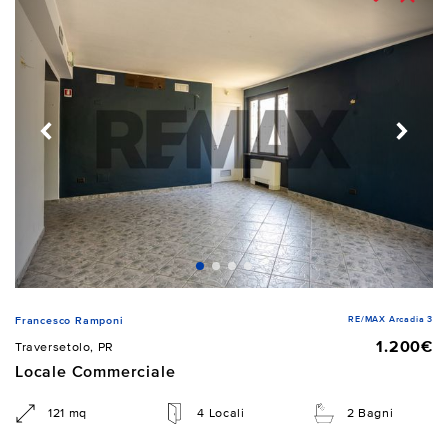
RE/MAX Arcadia 3
Francesco Ramponi
1.200€
Traversetolo, PR
Locale Commerciale
121 mq
4 Locali
2 Bagni