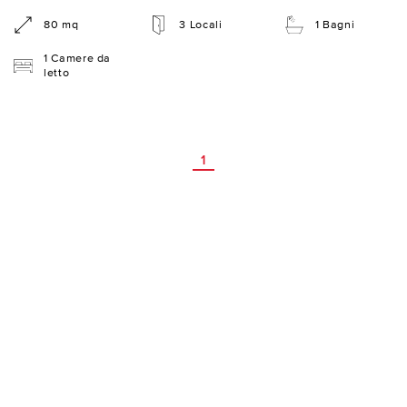
80 mq
3 Locali
1 Bagni
1 Camere da
letto
1