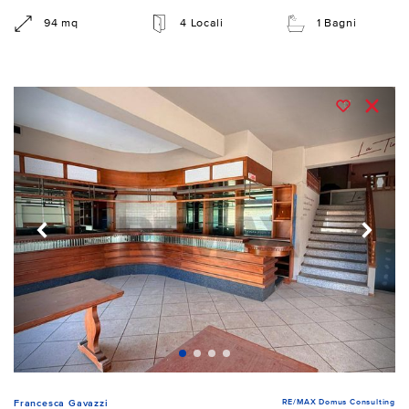
94 mq
4 Locali
1 Bagni
RE/MAX Domus Consulting
Francesca Gavazzi