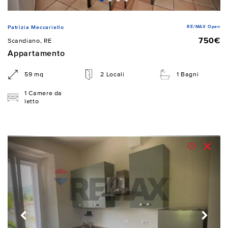
RE/MAX Open
Patrizia Meccariello
750€
Scandiano, RE
Appartamento
59 mq
2 Locali
1 Bagni
1 Camere da
letto