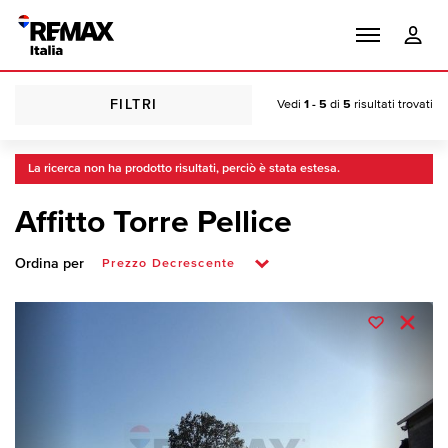
FILTRI
Vedi
1 - 5
di
5
risultati trovati
La ricerca non ha prodotto risultati, perciò è stata estesa.
Affitto Torre Pellice
Ordina per