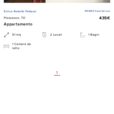
RE/MAX Casa Service
Enrico Rodolfo Pettazzi
435€
Piossasco, TO
Appartamento
51 mq
2 Locali
1 Bagni
1 Camere da
letto
1