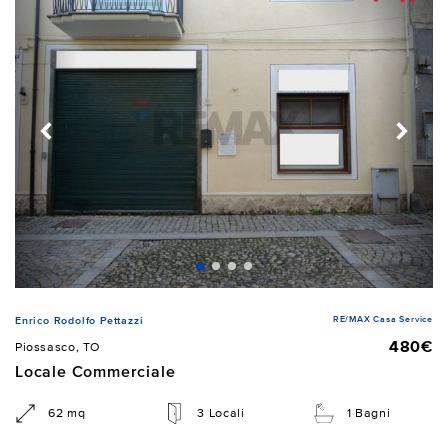
RE/MAX Casa Service
Enrico Rodolfo Pettazzi
480€
Piossasco, TO
Locale Commerciale
62 mq
3 Locali
1 Bagni