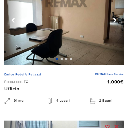
RE/MAX Casa Service
Enrico Rodolfo Pettazzi
1.000€
Piossasco, TO
Ufficio
91 mq
4 Locali
2 Bagni