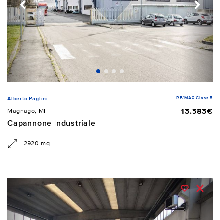
RE/MAX Class 5
Alberto Paglini
13.383€
Magnago, MI
Capannone Industriale
2920 mq