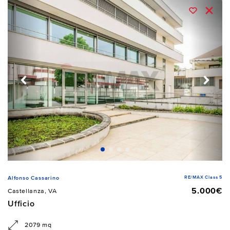
RE/MAX Class 5
Alfonso Cassarino
5.000€
Castellanza, VA
Ufficio
2079 mq