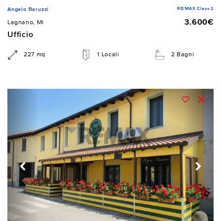
RE/MAX Class 2
Angelo Baruzzi
3.600€
Legnano, MI
Ufficio
227 mq
1 Locali
2 Bagni