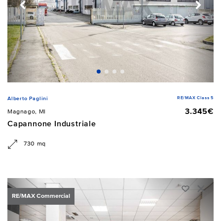
RE/MAX Class 5
Alberto Paglini
3.345€
Magnago, MI
Capannone Industriale
730 mq
RE/MAX Commercial