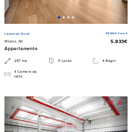
RE/MAX Class 4
Leonardo Guidi
5.833€
Milano, MI
Appartamento
297 mq
5 Locali
4 Bagni
4 Camere da
letto