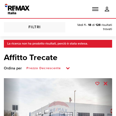
Vedi
1 - 18
di
128
risultati
FILTRI
trovati
La ricerca non ha prodotto risultati, perciò è stata estesa.
Affitto Trecate
Ordina per