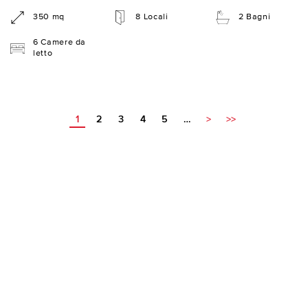
350 mq
8 Locali
2 Bagni
6 Camere da
letto
1
2
3
4
5
…
>
>>