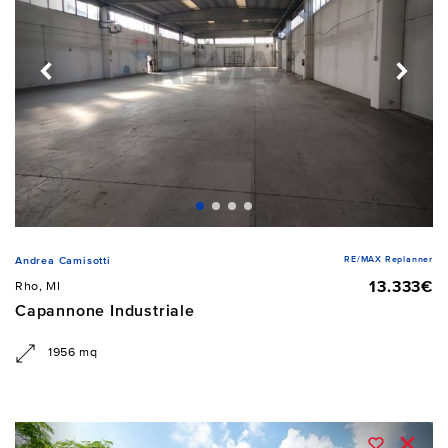
RE/MAX Replanner
Andrea Camisotti
13.333€
Rho, MI
Capannone Industriale
1956 mq