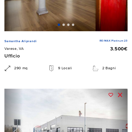
RE/MAX Platinum 23
Samantha Aliprandi
3.500€
Varese, VA
Ufficio
290 mq
9 Locali
2 Bagni