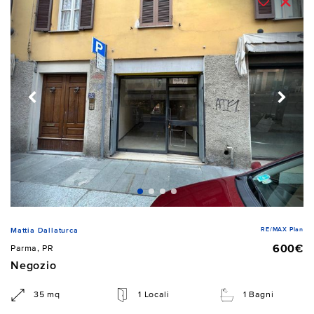
RE/MAX Plan
Mattia Dallaturca
600€
Parma, PR
Negozio
35 mq
1 Locali
1 Bagni