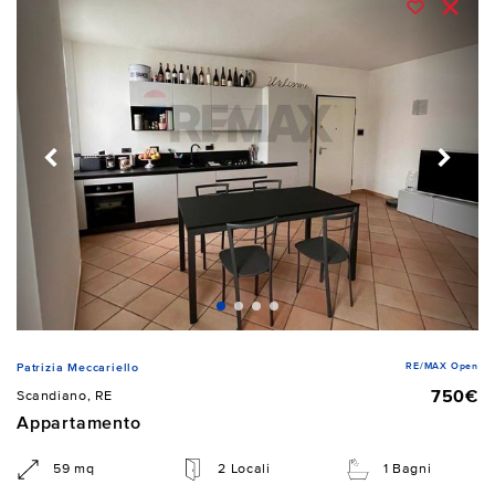
RE/MAX Open
Patrizia Meccariello
750€
Scandiano, RE
Appartamento
59 mq
2 Locali
1 Bagni