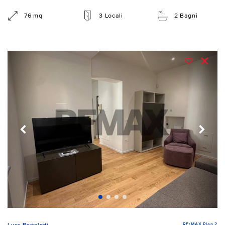
76 mq
3 Locali
2 Bagni
RE/MAX Plan 2
Luca Bertolotti