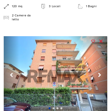
120 mq
3 Locali
1 Bagni
2 Camere da
letto