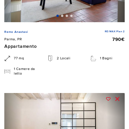
RE/MAX Plan 2
Remo Anastasi
790€
Parma, PR
Appartamento
77 mq
2 Locali
1 Bagni
1 Camere da
letto