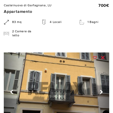
700€
Castelnuovo di Garfagnana, LU
Appartamento
83 mq
4 Locali
1 Bagni
2 Camere da
letto