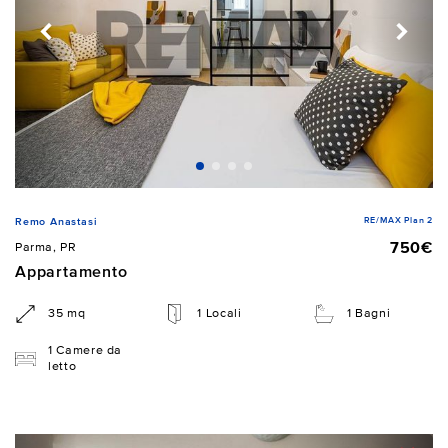
RE/MAX Plan 2
Remo Anastasi
750€
Parma, PR
Appartamento
35 mq
1 Locali
1 Bagni
1 Camere da
letto