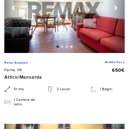
RE/MAX Plan 2
Remo Anastasi
650€
Parma, PR
Attico/Mansarda
51 mq
2 Locali
1 Bagni
1 Camere da
letto