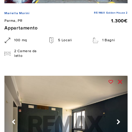
RE/MAX Golden House 2
Mariella Morini
1.300€
Parma, PR
Appartamento
100 mq
5 Locali
1 Bagni
2 Camere da
letto