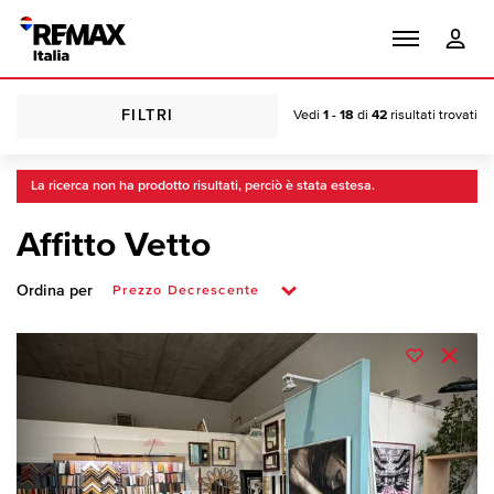
FILTRI
Vedi
1 - 18
di
42
risultati trovati
La ricerca non ha prodotto risultati, perciò è stata estesa.
Affitto Vetto
Ordina per