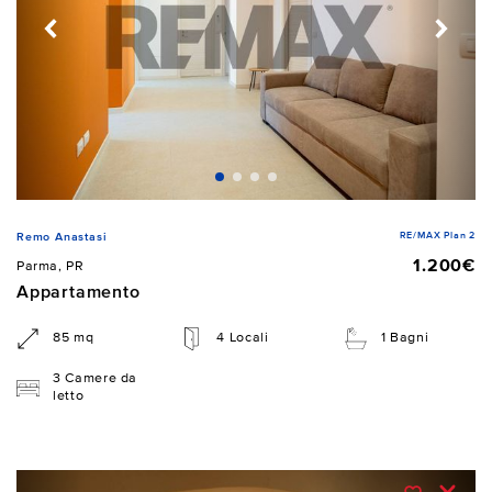
RE/MAX Plan 2
Remo Anastasi
1.200€
Parma, PR
Appartamento
85 mq
4 Locali
1 Bagni
3 Camere da
letto