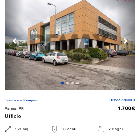
RE/MAX Arcadia 3
Francesco Ramponi
1.700€
Parma, PR
Ufficio
150 mq
3 Locali
2 Bagni