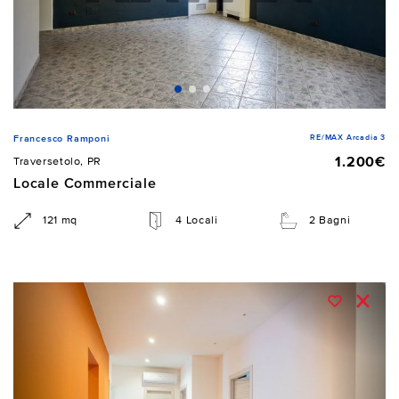
RE/MAX Arcadia 3
Francesco Ramponi
1.200€
Traversetolo, PR
Locale Commerciale
121 mq
4 Locali
2 Bagni