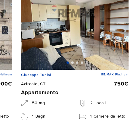
latinum
RE/MAX Platinum
Giuseppe Tunisi
900€
750€
Acireale, CT
Appartamento
50 mq
2 Locali
letto
1 Bagni
1 Camere da letto