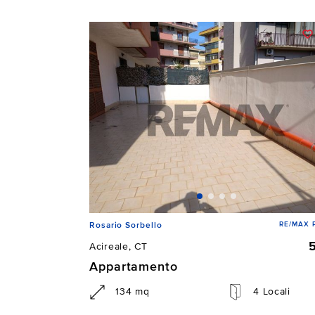
RE/MAX P
Rosario Sorbello
Acireale, CT
Appartamento
134 mq
4 Locali