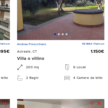
latinum
RE/MAX Platinum
Andrea Finocchiaro
.195€
1.150€
Acireale, CT
Villa o villino
200 mq
6 Locali
letto
2 Bagni
4 Camere da letto