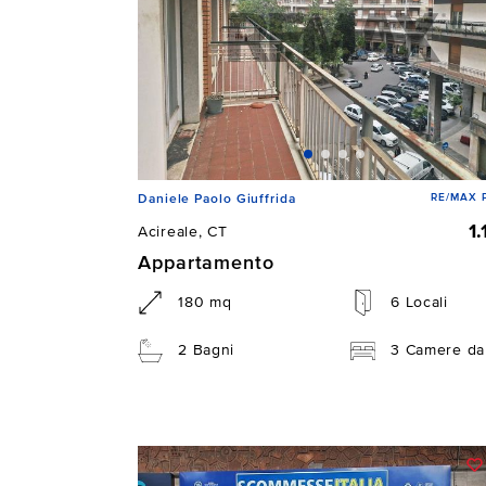
RE/MAX P
Daniele Paolo Giuffrida
1
Acireale, CT
Appartamento
180 mq
6 Locali
2 Bagni
3 Camere da 