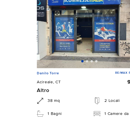
RE/MAX P
Danilo Torre
Acireale, CT
Altro
38 mq
2 Locali
1 Bagni
1 Camere da 