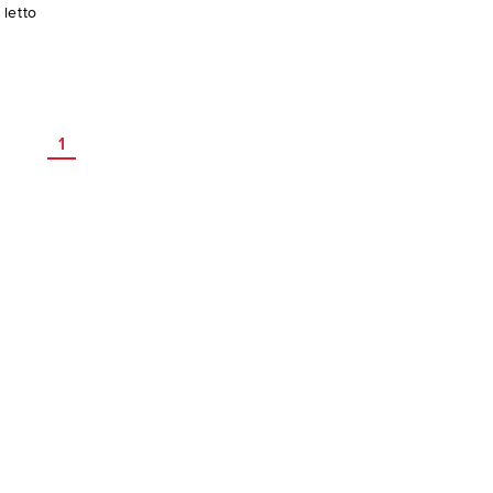
letto
1