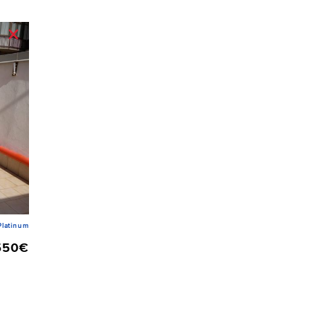
latinum
550€