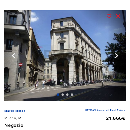
RE/MAX Associati Real Estate
Marco Mosca
21.666€
Milano, MI
Negozio