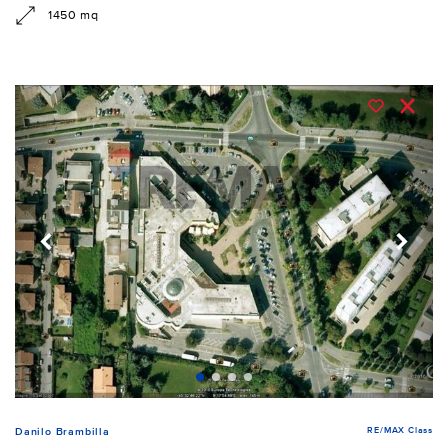
1450 mq
RE/MAX Class
Danilo Brambilla