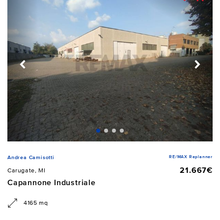
RE/MAX Replanner
Andrea Camisotti
21.667€
Carugate, MI
Capannone Industriale
4165 mq