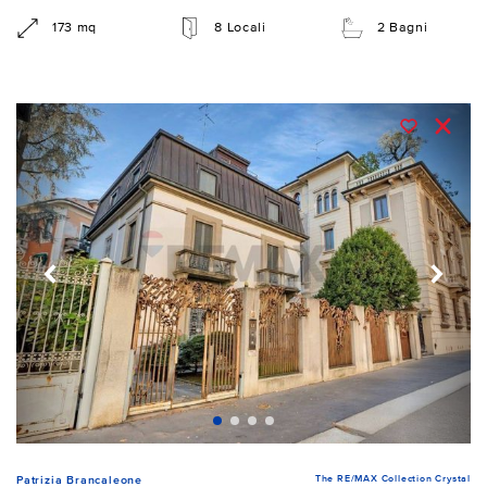
173 mq
8 Locali
2 Bagni
The RE/MAX Collection Crystal
Patrizia Brancaleone