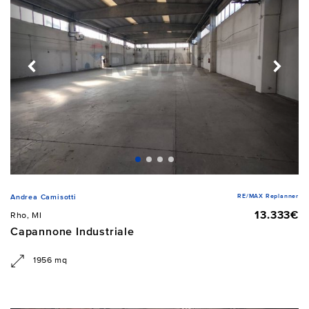
RE/MAX Replanner
Andrea Camisotti
13.333€
Rho, MI
Capannone Industriale
1956 mq