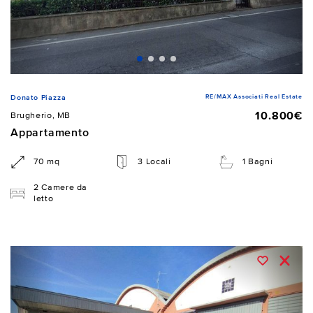
RE/MAX Associati Real Estate
Donato Piazza
10.800€
Brugherio, MB
Appartamento
70 mq
3 Locali
1 Bagni
2 Camere da
letto