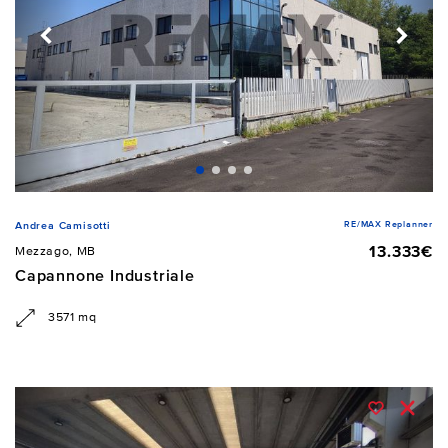
RE/MAX Replanner
Andrea Camisotti
13.333€
Mezzago, MB
Capannone Industriale
3571 mq