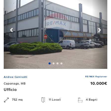
RE/MAX Replanner
Andrea Camisotti
10.000€
Caponago, MB
Ufficio
752 mq
11 Locali
4 Bagni