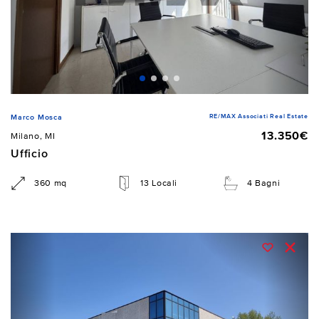
RE/MAX Associati Real Estate
Marco Mosca
13.350€
Milano, MI
Ufficio
360 mq
13 Locali
4 Bagni