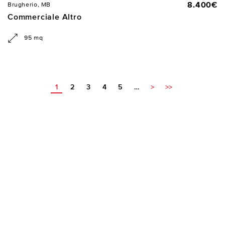
8.400€
Brugherio, MB
Commerciale Altro
95 mq
1
2
3
4
5
…
>
>>