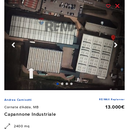
RE/MAX Replanner
Andrea Camisotti
13.000€
Cornate d'Adda, MB
Capannone Industriale
2400 mq