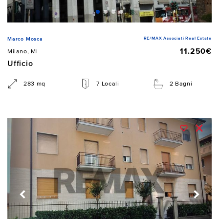
RE/MAX Associati Real Estate
Marco Mosca
11.250€
Milano, MI
Ufficio
283 mq
7 Locali
2 Bagni