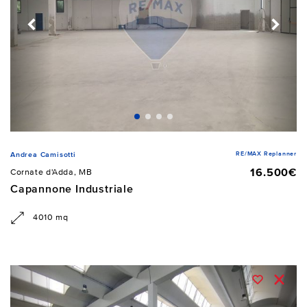
RE/MAX Replanner
Andrea Camisotti
16.500€
Cornate d'Adda, MB
Capannone Industriale
4010 mq