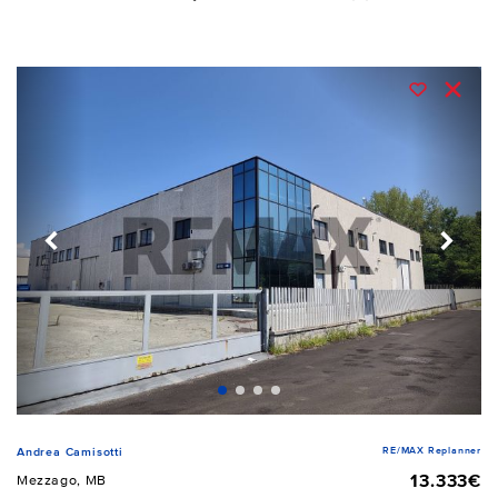
RE/MAX Replanner
Andrea Camisotti
13.333€
Mezzago, MB