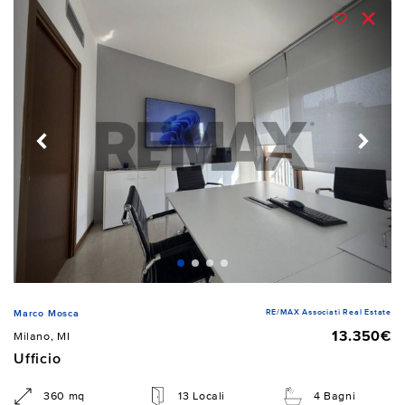
RE/MAX Associati Real Estate
Marco Mosca
13.350€
Milano, MI
Ufficio
360 mq
13 Locali
4 Bagni