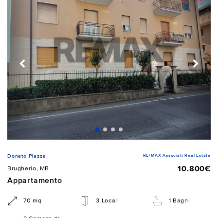
RE/MAX Associati Real Estate
Donato Piazza
10.800€
Brugherio, MB
Appartamento
70 mq
3 Locali
1 Bagni