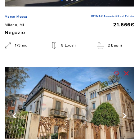
RE/MAX Associati Real Estate
Marco Mosca
21.666€
Milano, MI
Negozio
173 mq
8 Locali
2 Bagni