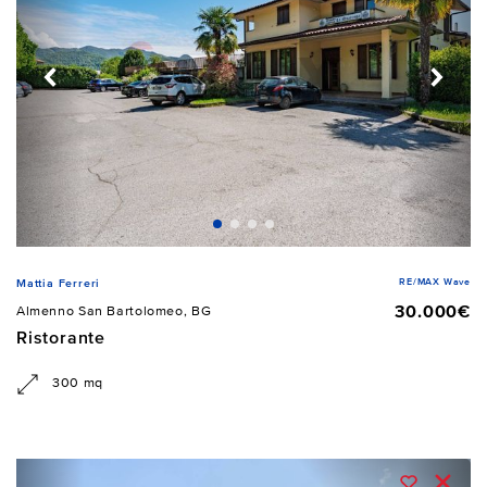
RE/MAX Wave
Mattia Ferreri
30.000€
Almenno San Bartolomeo, BG
Ristorante
300 mq