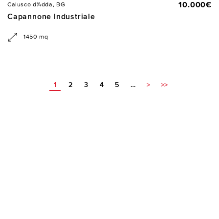
10.000€
Calusco d'Adda, BG
Capannone Industriale
1450 mq
1
2
3
4
5
…
>
>>