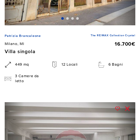
The RE/MAX Collection Crystal
Patrizia Brancaleone
16.700€
Milano, MI
Villa singola
449 mq
12 Locali
6 Bagni
3 Camere da
letto