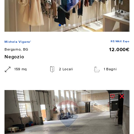
RE/MAX Expo
Michela Vigano'
12.000€
Bergamo, BG
Negozio
159 mq
2 Locali
1 Bagni