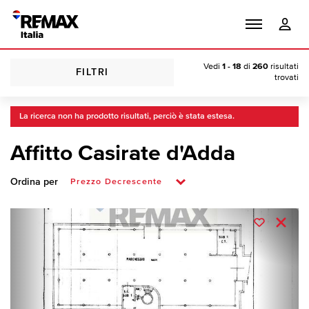
Vedi
1 - 18
di
260
risultati
FILTRI
trovati
La ricerca non ha prodotto risultati, perciò è stata estesa.
Affitto Casirate d'Adda
Ordina per