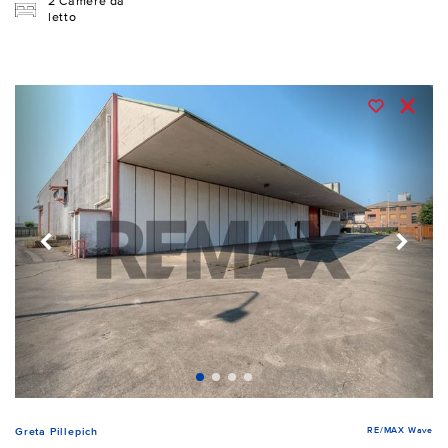
2 Camere da
letto
RE/MAX Wave
Greta Pillepich