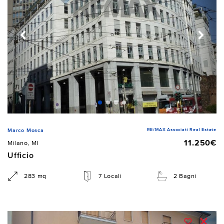
RE/MAX Associati Real Estate
Marco Mosca
11.250€
Milano, MI
Ufficio
283 mq
7 Locali
2 Bagni