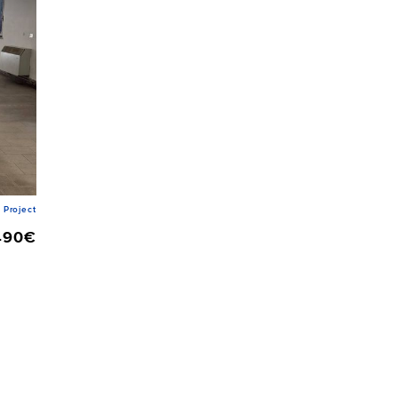
Project
490€