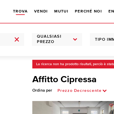
TROVA
VENDI
MUTUI
PERCHÉ NOI
EN
QUALSIASI
TIPO IM
PREZZO
La ricerca non ha prodotto risultati, perciò è stat
Affitto Cipressa
Ordina per
Prezzo Decrescente