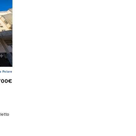
a Polare
700€
letto