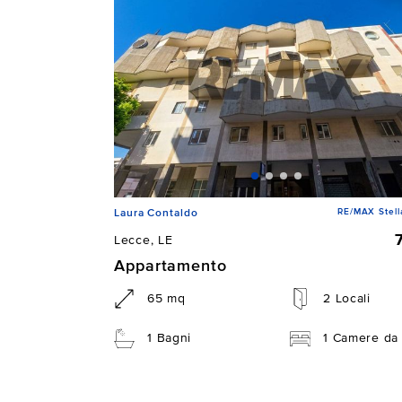
RE/MAX Stell
Laura Contaldo
Lecce, LE
Appartamento
65 mq
2 Locali
1 Bagni
1 Camere da 