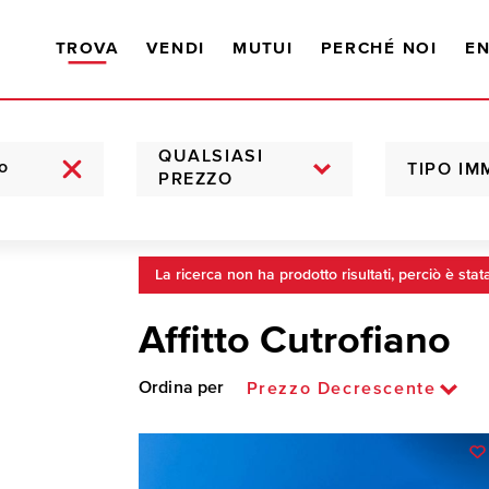
TROVA
VENDI
MUTUI
PERCHÉ NOI
EN
QUALSIASI
TIPO IM
PREZZO
La ricerca non ha prodotto risultati, perciò è stat
Affitto Cutrofiano
Ordina per
Prezzo Decrescente