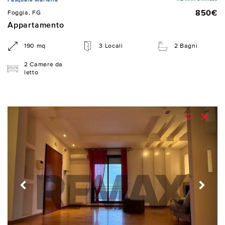
850€
Foggia, FG
Appartamento
190 mq
3 Locali
2 Bagni
2 Camere da
letto