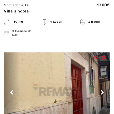
1.100€
Manfredonia, FG
Villa singola
130 mq
4 Locali
2 Bagni
3 Camere da
letto