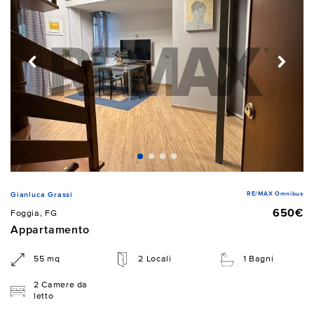
RE/MAX Omnibus
Gianluca Grassi
650€
Foggia, FG
Appartamento
55 mq
2 Locali
1 Bagni
2 Camere da
letto