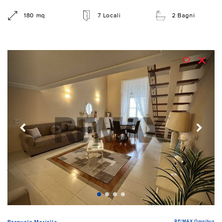
180 mq
7 Locali
2 Bagni
RE/MAX Omnibus
Pasquale Mariella