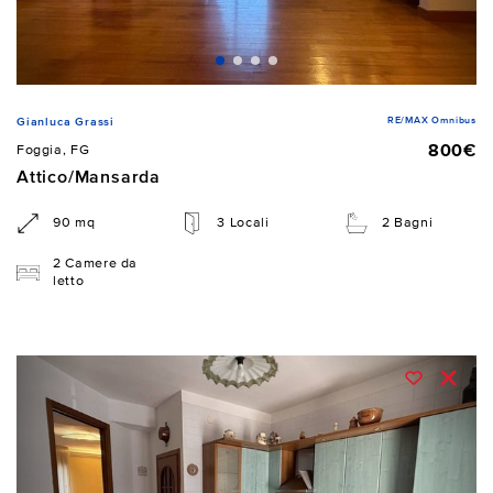
RE/MAX Omnibus
Gianluca Grassi
800€
Foggia, FG
Attico/Mansarda
90 mq
3 Locali
2 Bagni
2 Camere da
letto