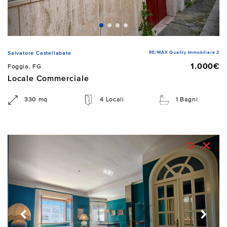
RE/MAX Quality Immobiliare 2
Salvatore Castellabate
1.000€
Foggia, FG
Locale Commerciale
330 mq
4 Locali
1 Bagni