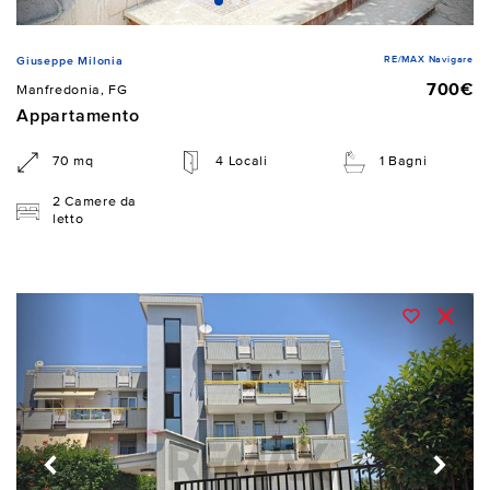
RE/MAX Navigare
Giuseppe Milonia
700€
Manfredonia, FG
Appartamento
70 mq
4 Locali
1 Bagni
2 Camere da
letto