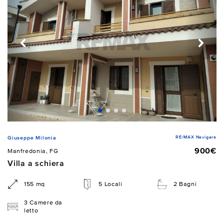
RE/MAX Navigare
Giuseppe Milonia
900€
Manfredonia, FG
Villa a schiera
155 mq
5 Locali
2 Bagni
3 Camere da
letto