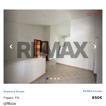
RE/MAX Omnibus
Gianluca Grassi
850€
Foggia, FG
Ufficio