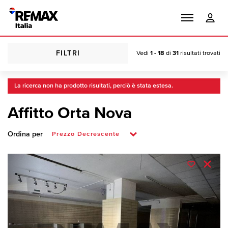
FILTRI
Vedi
1 - 18
di
31
risultati trovati
La ricerca non ha prodotto risultati, perciò è stata estesa.
Affitto Orta Nova
Ordina per