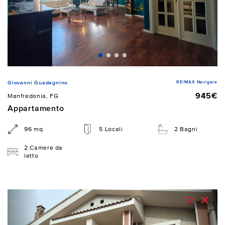
RE/MAX Navigare
Giovanni Guadagnino
945€
Manfredonia, FG
Appartamento
96 mq
5 Locali
2 Bagni
2 Camere da
letto