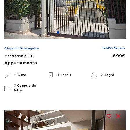
RE/MAX Navigare
Giovanni Guadagnino
699€
Manfredonia, FG
Appartamento
106 mq
4 Locali
2 Bagni
3 Camere da
letto