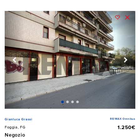
RE/MAX Omnibus
Gianluca Grassi
1.250€
Foggia, FG
Negozio