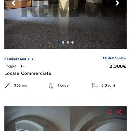
RE/MAX Omnibus
Pasquale Mariella
2.300€
Foggia, FG
Locale Commerciale
350 mq
1 Locali
2 Bagni