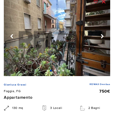
RE/MAX Omnibus
Gianluca Grassi
750€
Foggia, FG
Appartamento
130 mq
3 Locali
2 Bagni