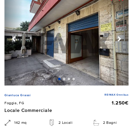
RE/MAX Omnibus
Gianluca Grassi
1.250€
Foggia, FG
Locale Commerciale
142 mq
2 Locali
2 Bagni