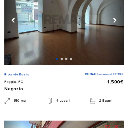
RE/MAX Commercial ESTPRO
Riccardo Boatto
1.500€
Foggia, FG
Negozio
150 mq
4 Locali
2 Bagni