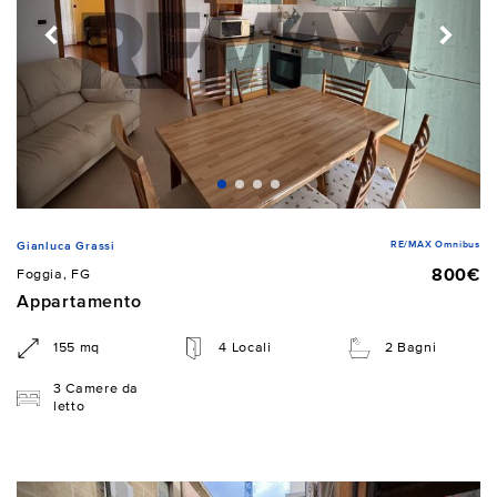
RE/MAX Omnibus
Gianluca Grassi
800€
Foggia, FG
Appartamento
155 mq
4 Locali
2 Bagni
3 Camere da
letto