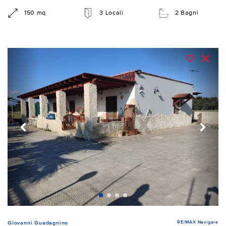
150 mq
3 Locali
2 Bagni
RE/MAX Navigare
Giovanni Guadagnino