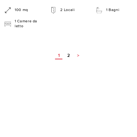
100 mq
2 Locali
1 Bagni
1 Camere da
letto
1
2
>