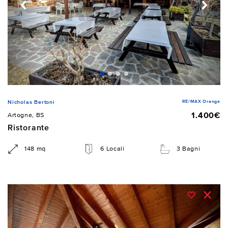
RE/MAX Orange
Nicholas Bertoni
1.400€
Artogne, BS
Ristorante
148 mq
6 Locali
3 Bagni