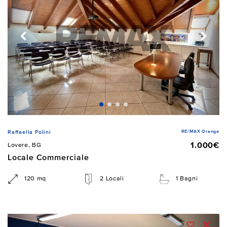
RE/MAX Orange
Raffaella Polini
1.000€
Lovere, BG
Locale Commerciale
120 mq
2 Locali
1 Bagni