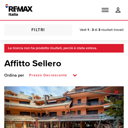
FILTRI
Vedi
1 - 3
di
3
risultati trovati
La ricerca non ha prodotto risultati, perciò è stata estesa.
Affitto Sellero
Ordina per