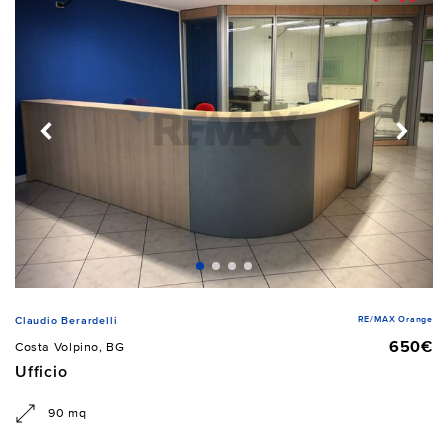
RE/MAX Orange
Claudio Berardelli
650€
Costa Volpino, BG
Ufficio
90 mq