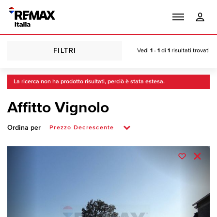
FILTRI
Vedi
1 - 1
di
1
risultati trovati
La ricerca non ha prodotto risultati, perciò è stata estesa.
Affitto Vignolo
Ordina per