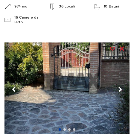
974 mq
36 Locali
10 Bagni
15 Camere da
letto