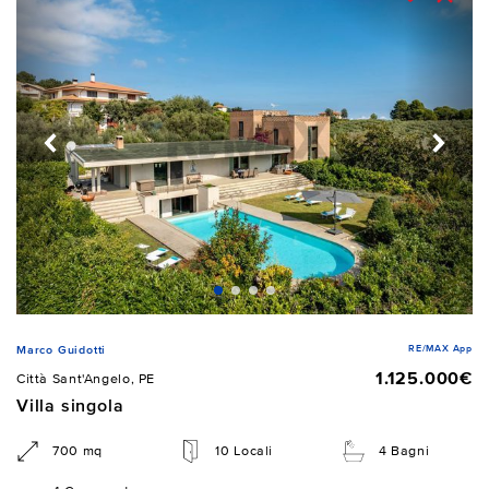
RE/MAX App
Marco Guidotti
1.125.000€
Città Sant'Angelo, PE
Villa singola
700 mq
10 Locali
4 Bagni