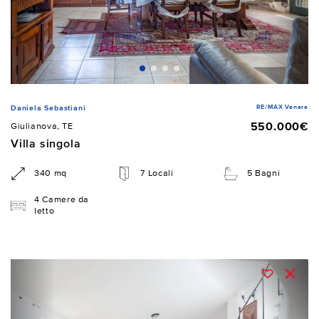
RE/MAX Venere
Daniela Sebastiani
550.000€
Giulianova, TE
Villa singola
340 mq
7 Locali
5 Bagni
4 Camere da
letto