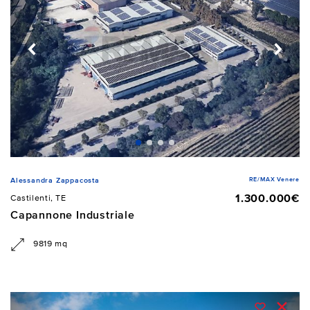
RE/MAX Venere
Alessandra Zappacosta
1.300.000€
Castilenti, TE
Capannone Industriale
9819 mq