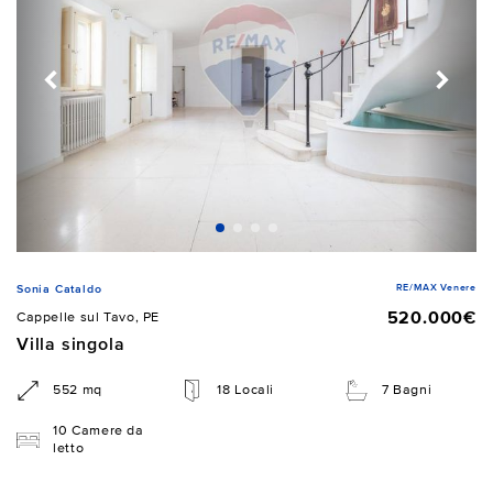
RE/MAX Venere
Sonia Cataldo
520.000€
Cappelle sul Tavo, PE
Villa singola
552 mq
18 Locali
7 Bagni
10 Camere da
letto