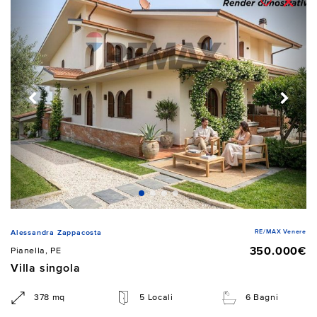
RE/MAX Venere
Alessandra Zappacosta
350.000€
Pianella, PE
Villa singola
378 mq
5 Locali
6 Bagni