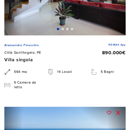
RE/MAX App
Alessandro Finocchio
890.000€
Città Sant'Angelo, PE
Villa singola
564 mq
14 Locali
5 Bagni
5 Camere da
letto