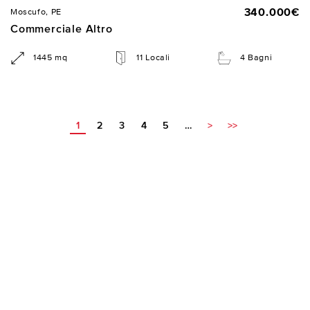
340.000€
Moscufo, PE
Commerciale Altro
1445 mq
11 Locali
4 Bagni
1
2
3
4
5
…
>
>>