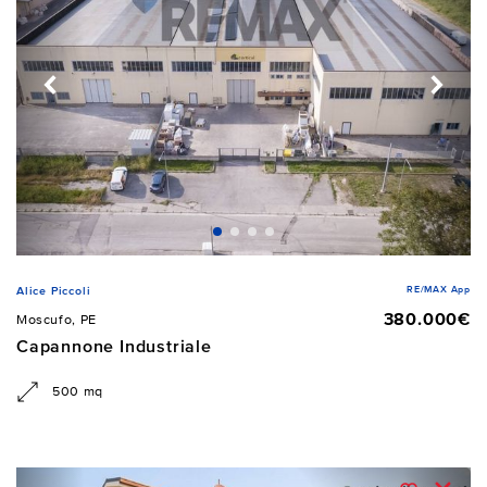
RE/MAX App
Alice Piccoli
380.000€
Moscufo, PE
Capannone Industriale
500 mq