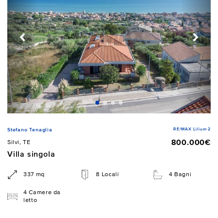
RE/MAX Lilium 2
Stefano Tenaglia
800.000€
Silvi, TE
Villa singola
337 mq
8 Locali
4 Bagni
4 Camere da
letto