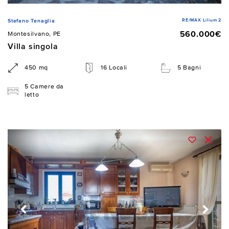
RE/MAX Lilium 2
Stefano Tenaglia
560.000€
Montesilvano, PE
Villa singola
450 mq
16 Locali
5 Bagni
5 Camere da
letto