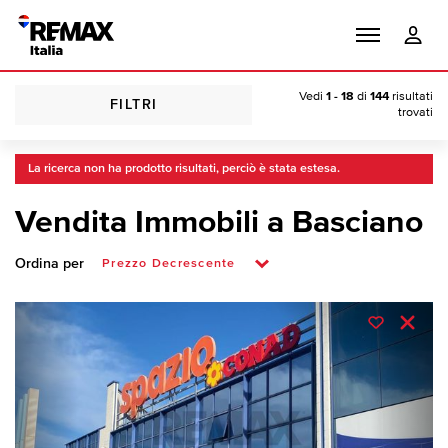
Vedi
1 - 18
di
144
risultati
FILTRI
trovati
La ricerca non ha prodotto risultati, perciò è stata estesa.
Vendita Immobili a Basciano
Ordina per