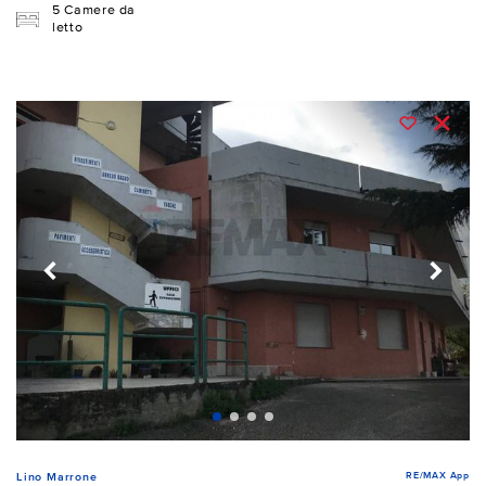
5 Camere da
letto
RE/MAX App
Lino Marrone