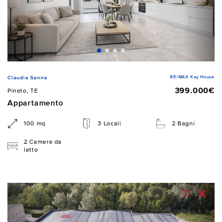
RE/MAX Key House
Claudia Sanna
399.000€
Pineto, TE
Appartamento
100 mq
3 Locali
2 Bagni
2 Camere da
letto