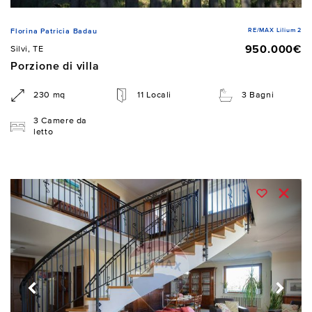
RE/MAX Lilium 2
Florina Patricia Badau
950.000€
Silvi, TE
Porzione di villa
230 mq
11 Locali
3 Bagni
3 Camere da
letto