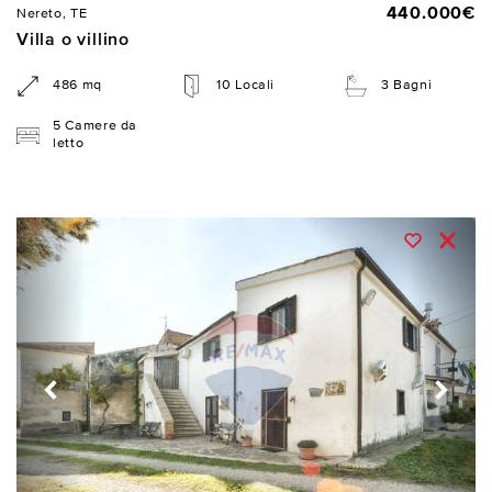
440.000€
Nereto, TE
Villa o villino
486 mq
10 Locali
3 Bagni
5 Camere da
letto