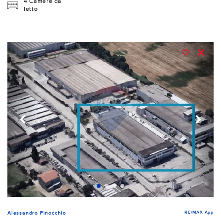
4 Camere da
letto
RE/MAX App
Alessandro Finocchio