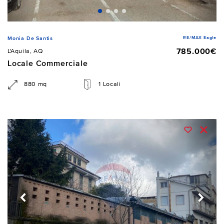
RE/MAX Eagle
Monia De Santis
785.000€
L'Aquila, AQ
Locale Commerciale
880 mq
1 Locali