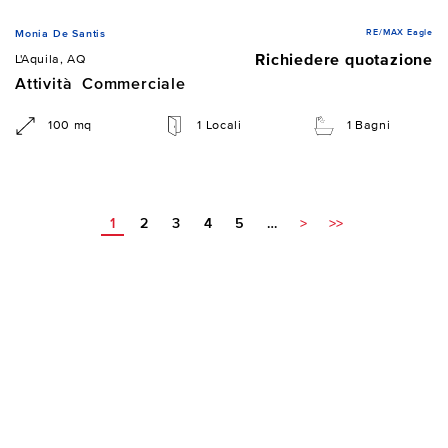
RE/MAX Eagle
Monia De Santis
Richiedere quotazione
L'Aquila, AQ
Attività Commerciale
100 mq
1 Locali
1 Bagni
1
2
3
4
5
…
>
>>