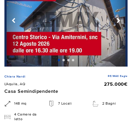
RE/MAX Eagle
Chiara Nardi
275.000€
L'Aquila, AQ
Casa Semindipendente
148 mq
7 Locali
2 Bagni
4 Camere da
letto