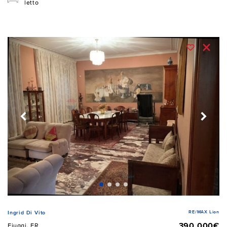
letto
RE/MAX Lion
Ingrid Di Vito
390.000€
Fiuggi, FR