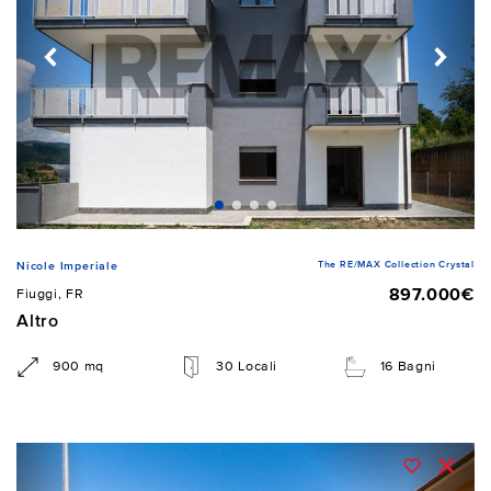
The RE/MAX Collection Crystal
Nicole Imperiale
897.000€
Fiuggi, FR
Altro
900 mq
30 Locali
16 Bagni