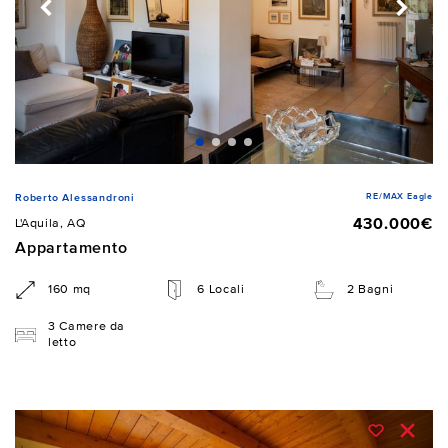
RE/MAX Eagle
Roberto Alessandroni
430.000€
L'Aquila, AQ
Appartamento
160 mq
6 Locali
2 Bagni
3 Camere da
letto