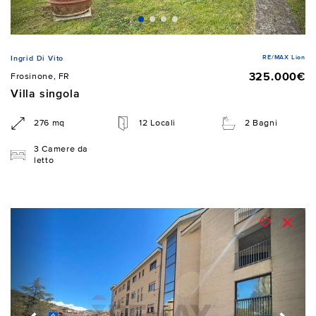
RE/MAX Lion
Ingrid Di Vito
325.000€
Frosinone, FR
Villa singola
276 mq
12 Locali
2 Bagni
3 Camere da
letto