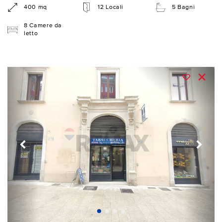
400 mq
12 Locali
5 Bagni
8 Camere da
letto