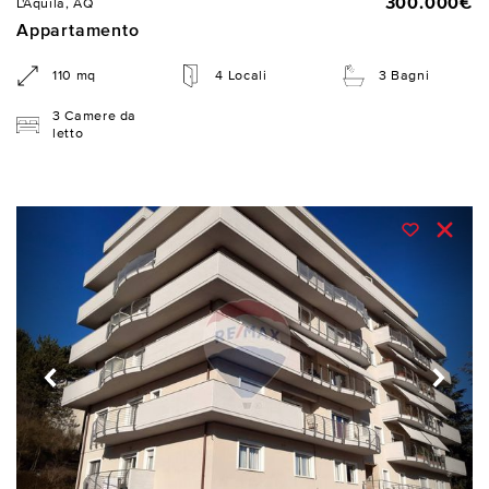
300.000€
L'Aquila, AQ
Appartamento
110 mq
4 Locali
3 Bagni
3 Camere da
letto