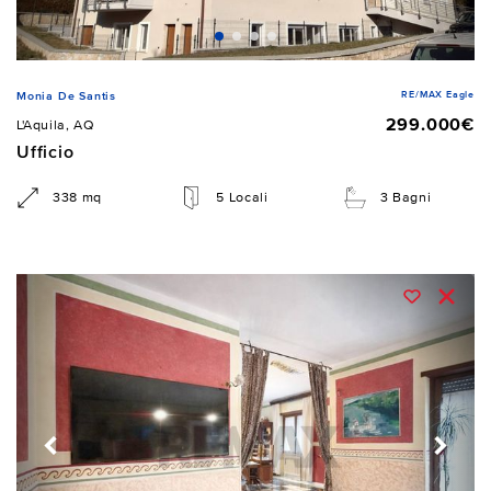
RE/MAX Eagle
Monia De Santis
299.000€
L'Aquila, AQ
Ufficio
338 mq
5 Locali
3 Bagni