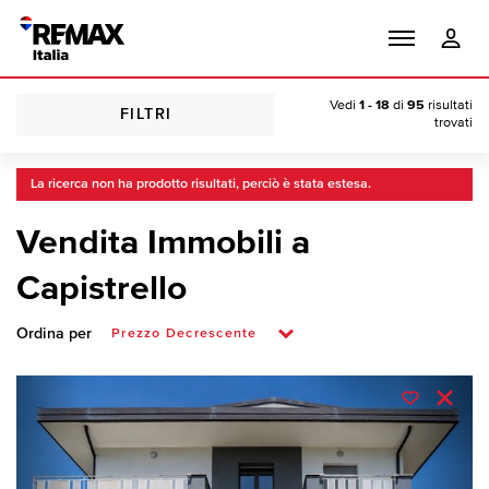
Vedi
1 - 18
di
95
risultati
FILTRI
trovati
La ricerca non ha prodotto risultati, perciò è stata estesa.
Vendita Immobili a
Capistrello
Ordina per