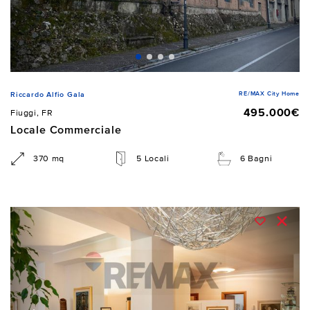
RE/MAX City Home
Riccardo Alfio Gala
495.000€
Fiuggi, FR
Locale Commerciale
370 mq
5 Locali
6 Bagni