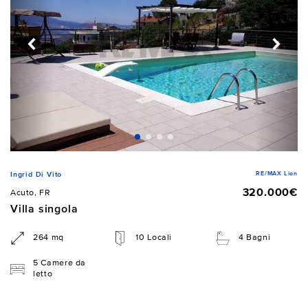
RE/MAX Lion
Ingrid Di Vito
320.000€
Acuto, FR
Villa singola
264 mq
10 Locali
4 Bagni
5 Camere da
letto