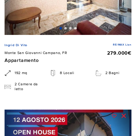
RE/MAX Lion
Ingrid Di Vito
279.000€
Monte San Giovanni Campano, FR
Appartamento
192 mq
8 Locali
2 Bagni
2 Camere da
letto