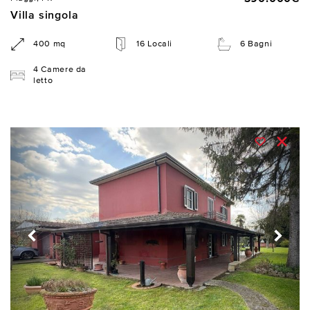
Villa singola
400 mq
16 Locali
6 Bagni
4 Camere da
letto