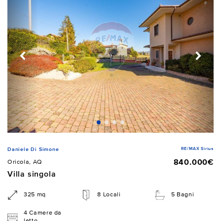
RE/MAX Sirius
Daniele Di Simone
840.000€
Oricola, AQ
Villa singola
325 mq
8 Locali
5 Bagni
4 Camere da
letto