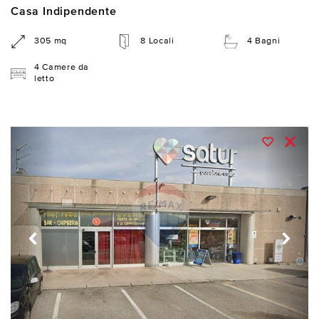
Casa Indipendente
305 mq
8 Locali
4 Bagni
4 Camere da
letto