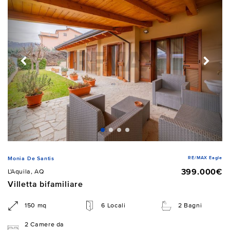
RE/MAX Eagle
Monia De Santis
399.000€
L'Aquila, AQ
Villetta bifamiliare
150 mq
6 Locali
2 Bagni
2 Camere da