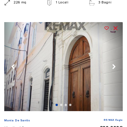
226 mq
1 Locali
3 Bagni
RE/MAX Eagle
Monia De Santis